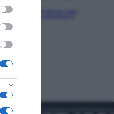
to grant or
Televisione
ed purposes
Estate da anime: 10 titoli per capire
il fenomeno che ha conquistato la
cultura pop