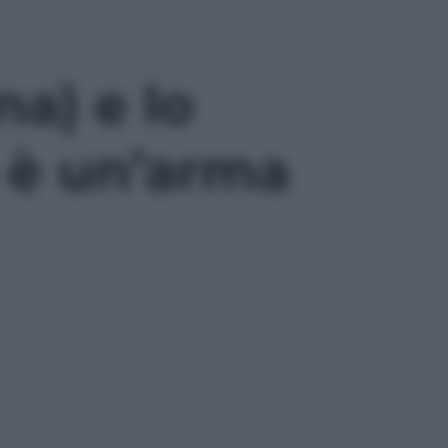
na) e lo
o è un’arma