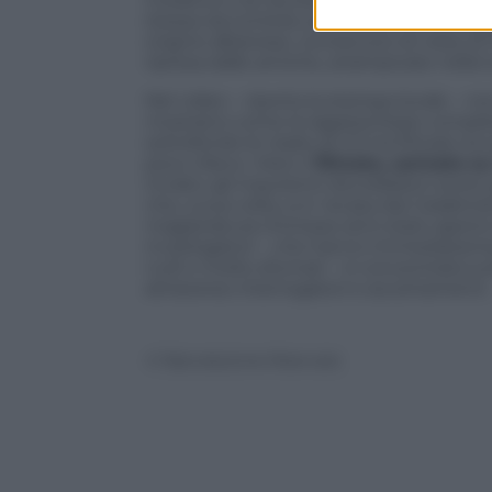
stessa racconterà, successivamente, agli
origine albanese, conosciuto di vista, la
ripresa dalle amiche, arrampicate nella to
Nel video – riporta la stampa locale – no
mostrano come la ragazza fosse complet
sottofondo le risate di chi ha filmato la 
poco rilievo. Visto il
filmato, caricato 
inviato: gli inquirenti dovrebbero avere 
che, a sua volta, si e’ recata dai Carabin
magistratura riminese ed è stato aperto 
investigatori – che hanno immediatamente
nulli o molto sfumati – è concentrata su
attraverso interrogatori e accertamenti.
© Riproduzione Riservata