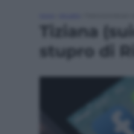
Home
»
Attualità
»
Tiziana (suicida per 
Tiziana (su
stupro di R