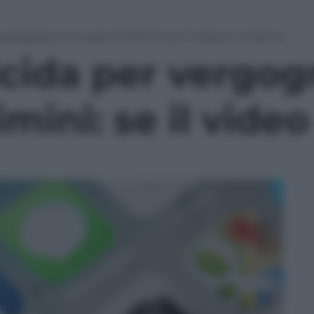
vergogna) e lo stupro di Rimini: se il video è un’arma
icida per vergog
imini: se il vide