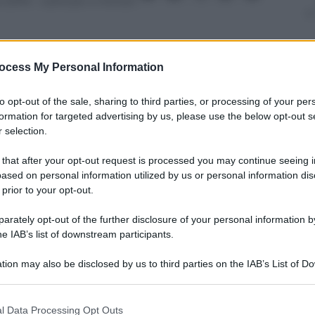
 2016
– Lettura: 4 minuti
ocess My Personal Information
nti preferite
to opt-out of the sale, sharing to third parties, or processing of your per
formation for targeted advertising by us, please use the below opt-out s
 legati: la donna che si uccide per il
 selection.
na ragazzina ripresa dalle amiche e
 that after your opt-out request is processed you may continue seeing i
ased on personal information utilized by us or personal information dis
 prior to your opt-out.
rately opt-out of the further disclosure of your personal information by
he IAB’s list of downstream participants.
tion may also be disclosed by us to third parties on the IAB’s List of 
 that may further disclose it to other third parties.
 that this website/app uses one or more Google services and may gath
l Data Processing Opt Outs