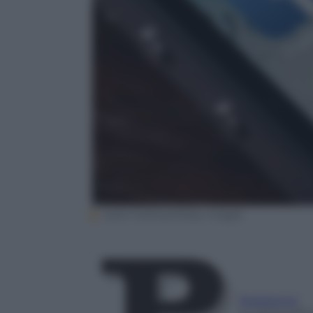
Justin Sullivan/Getty Images
Redazione