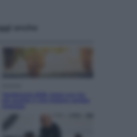
ggi anche
Economia
Vendemmia 2026, meno uva ma
più qualità: il vino italiano cambia
strategia