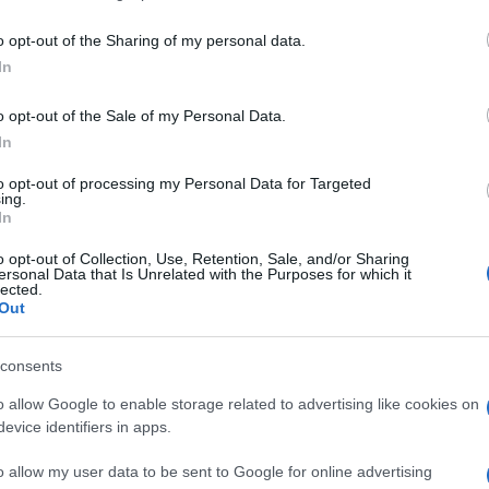
including but not limited to your visit or usage behaviour. You may click 
 to Google and its third-party tags to use your data for below specifi
o opt-out of the Sharing of my personal data.
ogle consent section.
In
o opt-out of the Sale of my Personal Data.
In
atta dalla vergogna. Non aveva colpe, ma aveva
to opt-out of processing my Personal Data for Targeted
ot
che, a sua insaputa, erano finiti sul web
ing.
cognome. Una spirale di vergogna che l’aveva
In
idenza, e che ieri l’ha portata a suicidarsi
tempo, con la madre, a Mugnano, in provincia di
o opt-out of Collection, Use, Retention, Sale, and/or Sharing
giato anche una
battaglia legale per il diritto
ersonal Data that Is Unrelated with the Purposes for which it
lected.
Out
consents
, aveva ottenuto di recente dal tribunale di Napoli
 articolo 700, con il quale si intimava a un social
o allow Google to enable storage related to advertising like cookies on
e contenuti multimediali
relativi alla donna. Ma il
evice identifiers in apps.
ado lei avesse anche avviato le procedure per il
e delle immagini, della sua foto, delle generalità
b la vicenda della donna rimbalza da tempo. C’è chi
o allow my user data to be sent to Google for online advertising