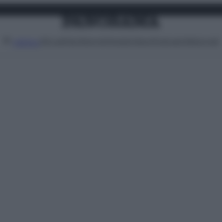
Attualità
Lifestyle
Moda
Video
Podcast
Abbonati
MENU