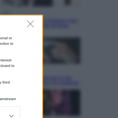
Sport
La Juventus batte il Chelsea: cosa
ha detto l’amichevole di Hong
Kong
sonal or
ection to
nterest-
closed to
Economia
IT Wallet obbligatorio per la Pa:
 third
cos’è, come funziona e le scadenze
Downstream
er and store