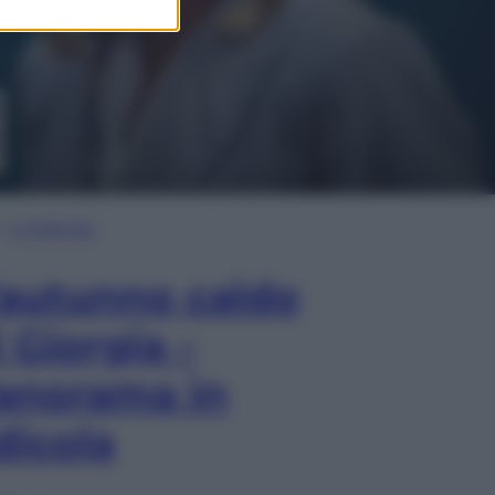
In Edicola
’autunno caldo
i Giorgia –
anorama in
dicola