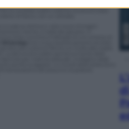
 inquirenti. Trascinata in bagno da un ragazzo di
 17enne avrebbe subito violenza: la scena è stata
ilette di fianco, con un cellulare.
n si vede la vittima in volto ma le immagini
amente inerme, in balia del giovane. In
scena, forse convinta si trattasse di uno scherzo di
su WhatsApp
(non si sa a quante persone sia stato
già bloccato tutto) la 17enne si è rivolta alla madre
ieri. La denuncia è subito giunta sul tavolo della
fascicolo per violenza sessuale. L’indagine degli
 sentito la ragazza i cui ricordi della serata sono
ll’individuazione del presunto stupratore
L
d
P
e