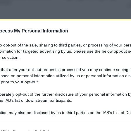
inuti
ocess My Personal Information
nti preferite
to opt-out of the sale, sharing to third parties, or processing of your per
formation for targeted advertising by us, please use the below opt-out s
ista racconta una colazione di lavoro
 selection.
cere l’ex premier inglese ad
 that after your opt-out request is processed you may continue seeing i
azione europea: “Fu inutile. La sua
ased on personal information utilized by us or personal information dis
atura”
 prior to your opt-out.
rately opt-out of the further disclosure of your personal information by
he IAB’s list of downstream participants.
tion may also be disclosed by us to third parties on the IAB’s List of 
 that may further disclose it to other third parties.
 that this website/app uses one or more Google services and may gath