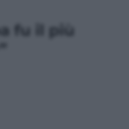
a fu il più
”