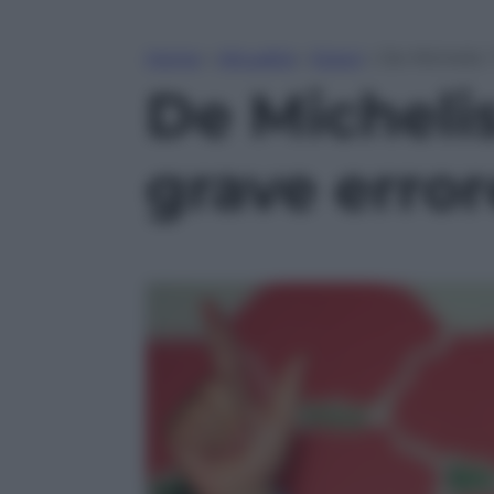
Home
»
Attualità
»
Esteri
»
De Michelis: 
De Michelis:
grave error