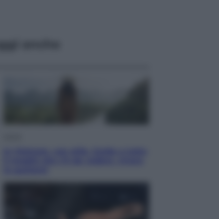
ggi anche
Viaggi
In Vietnam, con stile. Guida a tutto
il meglio che c’è da vedere, vivere
(e gustare)