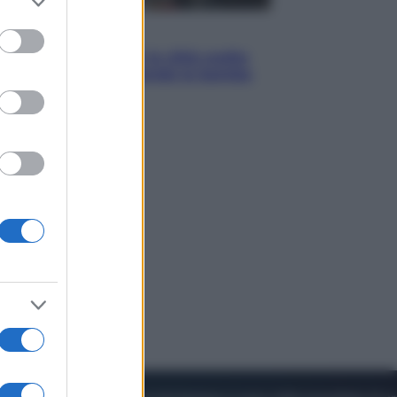
to grant or
ed purposes
Esteri
Perché Hiroshima: la città scelta
per mostrare al mondo la bomba
atomica