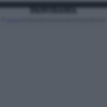
Attualità
Lifestyle
Moda
Video
Podcast
Abbonati
MENU