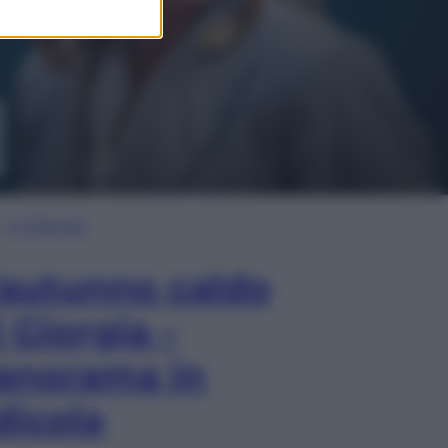
In Edicola
’autunno caldo
i Giorgia –
anorama in
dicola