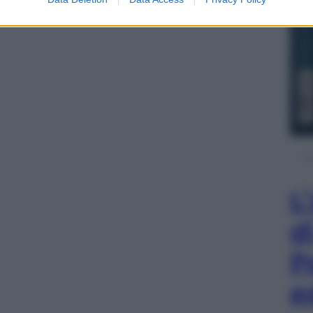
L
d
P
e