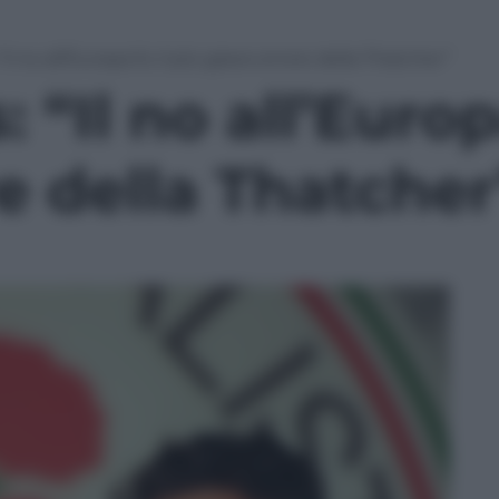
“Il no all’Europa fu il più grave errore della Thatcher”
 “Il no all’Europ
e della Thatcher