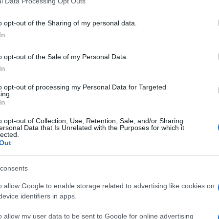
l Data Processing Opt Outs
including but not limited to your visit or usage behaviour. You may click 
 to Google and its third-party tags to use your data for below specifi
o opt-out of the Sharing of my personal data.
ogle consent section.
In
o opt-out of the Sale of my Personal Data.
In
to opt-out of processing my Personal Data for Targeted
ing.
che
Gianni De Michelis
sceglie di consegnare ai
In
re del 1990, quando Roma (che presideva la
ere la
Lady di Ferro
ad ammorbidire il suo no al
o opt-out of Collection, Use, Retention, Sale, and/or Sharing
, a qualsiasi progetto di unificazione europea. «Era
ersonal Data that Is Unrelated with the Purposes for which it
 due conferenze intergovernative tra i capi di Stato
lected.
Out
rocesso di unificazione monetaria e politica del
ora era nota» spiega
De Michelis
, che allora
.
consents
agnai il presidente
Cossiga
a una colazione di
o allow Google to enable storage related to advertising like cookies on
rta dalla signora
Thatcher
– continua. «Lei siedeva
evice identifiers in apps.
pur di avere il Regno Unito tra i soci della nascente
 concessioni ben più sostanziose di quanto non
o allow my user data to be sent to Google for online advertising
e seguì una discussione piuttosto vivace. Finché