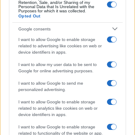
Retention, Sale, and/or Sharing of my
Personal Data that Is Unrelated with the
Purposes for which it was collected.
Opted Out
Google consents
I want to allow Google to enable storage
related to advertising like cookies on web or
device identifiers in apps.
I want to allow my user data to be sent to
Google for online advertising purposes.
I want to allow Google to send me
personalized advertising.
I want to allow Google to enable storage
related to analytics like cookies on web or
device identifiers in apps.
I want to allow Google to enable storage
related to functionality of the website or app.