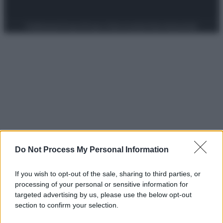
Preferenze Privacy
Privacy Policy
Cookie Policy
Note legali
Do Not Process My Personal Information
If you wish to opt-out of the sale, sharing to third parties, or
processing of your personal or sensitive information for
targeted advertising by us, please use the below opt-out
section to confirm your selection.