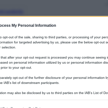
nti preferite
se a chi aveva pubblicato i video hardche
ocess My Personal Information
 tribunale si esprime sul comportamento
to opt-out of the sale, sharing to third parties, or processing of your per
formation for targeted advertising by us, please use the below opt-out s
 selection.
 that after your opt-out request is processed you may continue seeing i
ased on personal information utilized by us or personal information dis
 prior to your opt-out.
rately opt-out of the further disclosure of your personal information by
he IAB’s list of downstream participants.
tion may also be disclosed by us to third parties on the IAB’s List of 
 that may further disclose it to other third parties.
 that this website/app uses one or more Google services and may gath