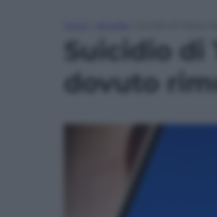
Home
»
Attualità
»
Suicidio di Tiziana:
Suicidio di
dovuto rim