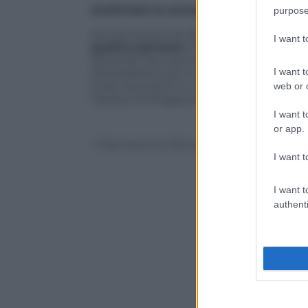
Archiviate le accuse per diffamazion
purpose
Ieri poi la procura della Repubblica di N
I want 
quattro persone
che erano state
quere
Secondo l’accusa originaria, gli indagati
I want t
dichiarazione poi modificata in un succe
Sulla vicenda è in corso un’altra inchies
web or d
l’ipotesi di istigazione al suicidio. (ANSA)
I want t
or app.
© Riproduzione Riservata
I want t
I want t
authenti