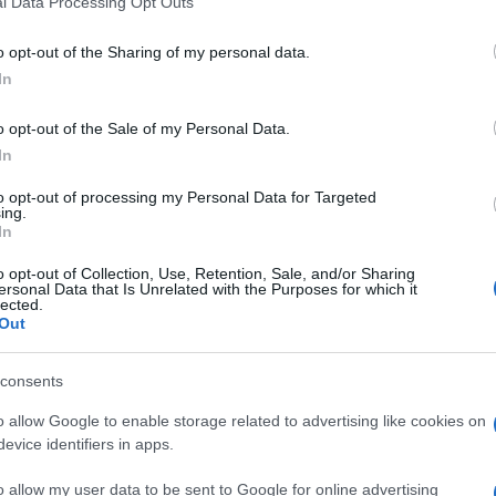
l Data Processing Opt Outs
including but not limited to your visit or usage behaviour. You may click 
 to Google and its third-party tags to use your data for below specifi
o opt-out of the Sharing of my personal data.
ogle consent section.
In
i link e le informazioni
relativi a
Tiziana – la
il 13 settembre scorso dopo la diffusione sul web, a
aevano
– una volta che ne era emersa l’illiceità dei
o opt-out of the Sale of my Personal Data.
so ordine dell’autorità amministrativa o giudiziaria.
In
poli Nord
che con ordinanza ha parzialmente
, dando invece ragione alla
madre di Tiziana,
to opt-out of processing my Personal Data for Targeted
ing.
In
i, ha però accolto la parte del reclamo presentato
ndo che non sussiste alcun obbligo per l’hosting
o opt-out of Collection, Use, Retention, Sale, and/or Sharing
tutte le informazioni caricate sulla varie pagine.
ersonal Data that Is Unrelated with the Purposes for which it
lected.
mmenta Andrea Orefice, avvocato civilista legale
Out
e il principio, rigettando quanto asseriva
der, pur non avendo un generale obbligo di
licato sui propri spazi, deve però rimuovere le
consents
segnalazione di un utente. È quello che è avvenuto
 che il sia Garante della Privacy oppure il giudice
o allow Google to enable storage related to advertising like cookies on
evice identifiers in apps.
o allow my user data to be sent to Google for online advertising