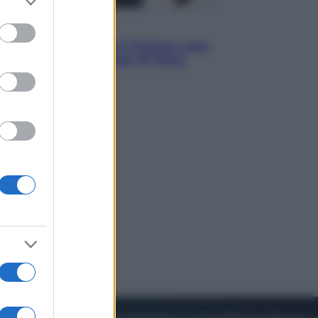
to grant or
ed purposes
Sport
La Juventus batte il Chelsea: cosa
ha detto l’amichevole di Hong
Kong