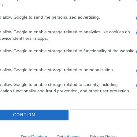
e
s.
apoli ha chiesto
l’archiviazione nei confronti di
to allow Google to send me personalized advertising.
late lo scorso anno per
diffamazione
da Tiziana.
 erano stati
accusati di aver diffuso i video
, una
o allow Google to enable storage related to analytics like cookies on
ssivo interrogatorio.
ta, condotta dalla procura di Napoli nord, per
evice identifiers in apps.
o allow Google to enable storage related to functionality of the website
o allow Google to enable storage related to personalization.
o allow Google to enable storage related to security, including
cation functionality and fraud prevention, and other user protection.
CONFIRM
Data Deletion
Data Access
Privacy Policy