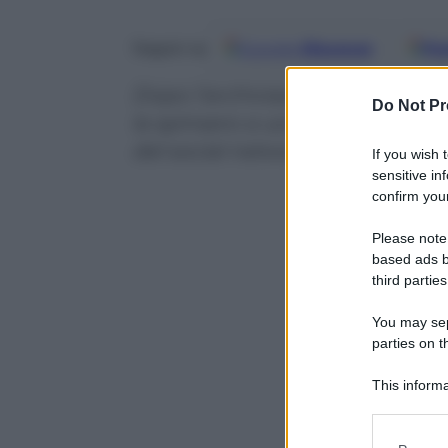
Google
Discover
Fo
Seguici su
Dopo l’archiviazione delle accu
Do Not Pr
la spinsero a uccidersi, oggi il
del social network
If you wish 
sensitive in
confirm your
Please note
based ads b
third parties
You may sepa
parties on t
This informa
Participants
Please note