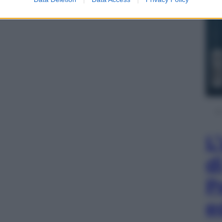
L
d
P
e