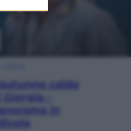
In Edicola
’autunno caldo
i Giorgia –
anorama in
dicola