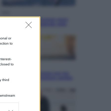
Esteri
La Corea del Nord avanza verso
Sud: cosa sta succedendo nella
DMZ
sonal or
ection to
nterest-
closed to
Economia
Vendemmia 2026, meno uva ma
più qualità: il vino italiano cambia
 third
strategia
Downstream
er and store