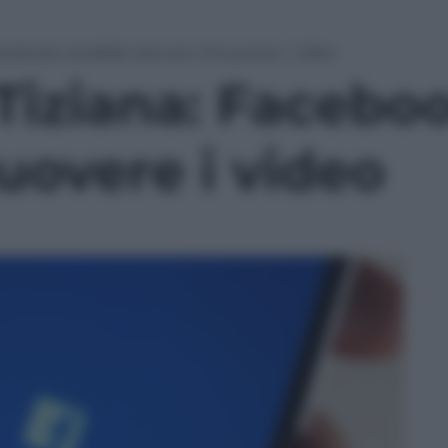
 Facebook avrebbe dovuto rimuovere i video
 Tiziana: Faceb
uovere i video