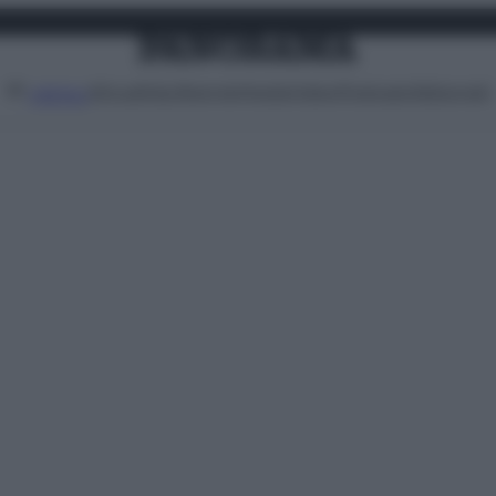
Attualità
Lifestyle
Moda
Video
Podcast
Abbonati
MENU