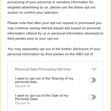
processing of your personal or sensitive information for
targeted advertising by us, please use the below opt-out
section to confirm your selection.
Please note that after your opt-out request is processed you
may continue seeing interest-based ads based on personal
information utilized by us or personal information disclosed to
third parties prior to your opt-out.
You may separately opt-out of the further disclosure of your
personal information by third parties on the IAB’s list of
downstream participants.
Personal Data Processing Opt Outs
This information may also be disclosed by us to third parties
on the IAB’s List of Downstream Participants that may further
I want to opt-out of the Sharing of my
disclose it to other third parties.
personal data.
Opted In
Please note that this website/app uses one or more Google
services and may gather and store information including but
I want to opt-out of the Sale of my
Personal Data.
not limited to your visit or usage behaviour. You may click to
Opted In
grant or deny consent to Google and its third-party tags to
use your data for below specified purposes in below Google