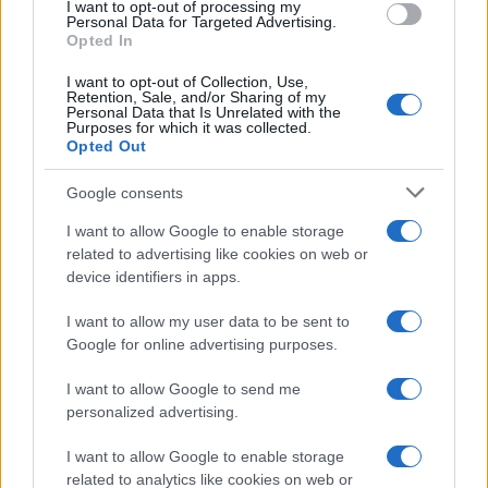
I want to opt-out of processing my
consent section.
Personal Data for Targeted Advertising.
Opted In
I want to opt-out of Collection, Use,
Retention, Sale, and/or Sharing of my
Personal Data that Is Unrelated with the
Purposes for which it was collected.
Opted Out
Google consents
I want to allow Google to enable storage
related to advertising like cookies on web or
device identifiers in apps.
I want to allow my user data to be sent to
Google for online advertising purposes.
I want to allow Google to send me
personalized advertising.
I want to allow Google to enable storage
related to analytics like cookies on web or