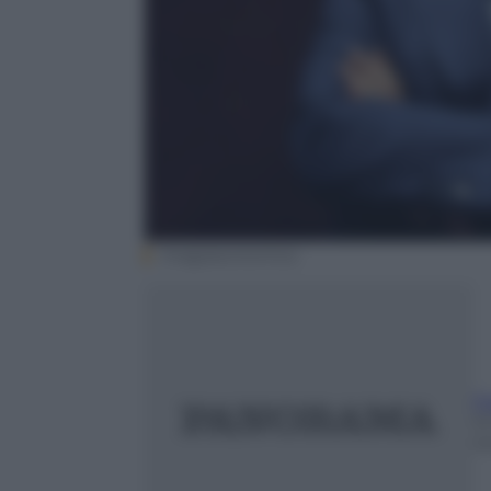
Imagoeconomica
F
1
m