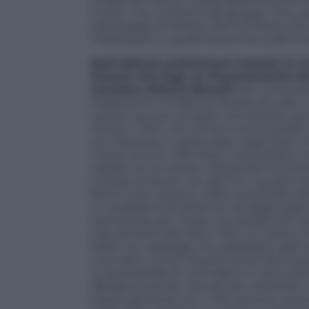
Conte I nei confronti del gruppo Toto, p
salvataggio di Alitalia. Ma l’inchiesta ch
interessanti è quella fiorentina sulla 
Nell’udienza preliminare iniziata lo s
finanza che lega un finanziamento da
renziano Alberto Bianchi
per una prest
Parlamento modifiche favorevoli sulle c
queste accuse vengano dimostrate, per 
revoca
. I Toto, che ormai si sono buttat
con Renexia, in particolare negli Stati 
mezzo di euro. Allo Stato resterebbero la
regola con se stesso. Seguendo lo sche
invitare al tavolo uno dei tre o quattro f
fanno tutto quanto, dalle autostrade alle 
un problema di Antitrust ad aggiungere 
Autostrade per l’Italia, ma soprattutto 
che avevano sfornato i Toto. Un piano c
2030, con pedaggi che sarebbero saliti 
una tratta come L’Aquila Ovest-Roma pas
un’autostrada di montagna in zona sis
affidata ai privati. Ma ora, per metterla 
essere generosi con i Toto almeno quanto