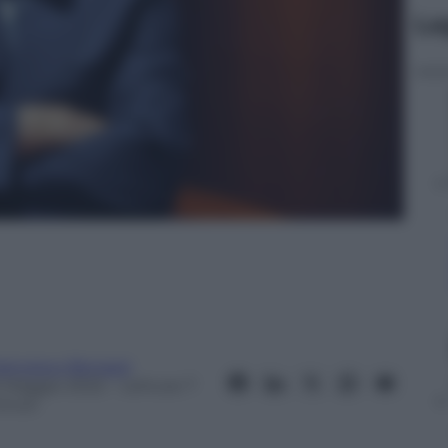
Le
rancesco Bonazzi
2 Maggio 2022
– Lettura: 7
inuti