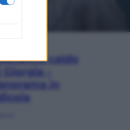
In Edicola
’autunno caldo
i Giorgia –
anorama in
dicola
lia ora