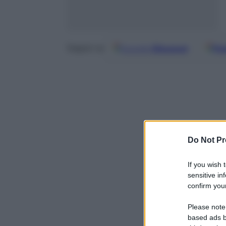
Google
Discover
Fo
Seguici su
Do Not Pr
If you wish 
sensitive in
confirm your
Please note
based ads b