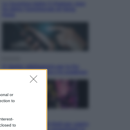
La Juventus batte il Chelsea: cosa
ha detto l’amichevole di Hong
Kong
Economia
IT Wallet obbligatorio per la Pa:
cos’è, come funziona e le scadenze
sonal or
ection to
Televisione
nterest-
Estate da anime: 10 titoli per capire
closed to
il fenomeno che ha conquistato la