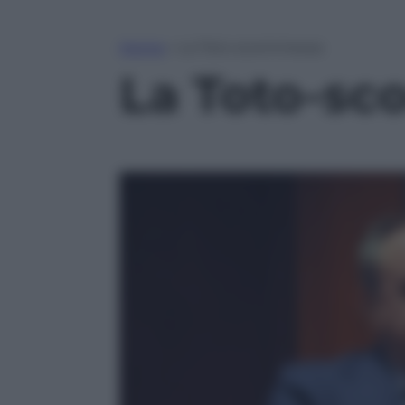
Home
»
La Toto-scommessa
La Toto-s