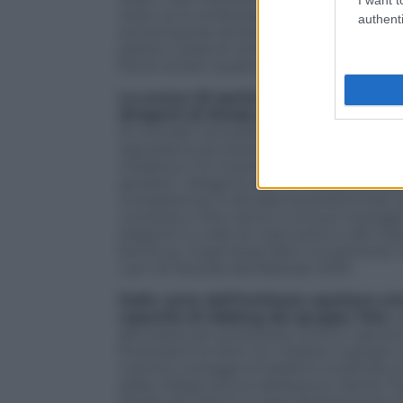
resto ce lo rimborsa nel tempo allunga
authenti
aumentando anche i pedaggi, che sono f
partito il braccio di ferro, imbastardito da
fiorire di ben quattro inchieste di quatt
Lo scorso 23 aprile, la Procura di Tera
dirigenti di Strada dei Parchi
, tra cui
di contratti di pubbliche forniture e atte
riguarda la sicurezza e la manutenzione 
iniziativa, il 12 novembre scorso, da pa
giudizio i dirigenti del concessionario pe
competenza. È all’udienza preliminare, po
contesta a Toto senior e ai suoi manager, a
trasporti e crollo di costruzioni o altri 
forniture. Sugli stessi fatti, ovviament
i pm di Pescara dal febbraio 2019.
Dalle carte dell’inchiesta aquilana 
capacità di lobbing del gruppo Toto
, 
abruzzesi per protestare contro il gover
finanziario di oltre tre miliardi. A giugn
mentre corregge al telefono la lettera 
delle Infrastrutture dell’epoca, Danilo Ton
Strada dei Parchi si parla apertament