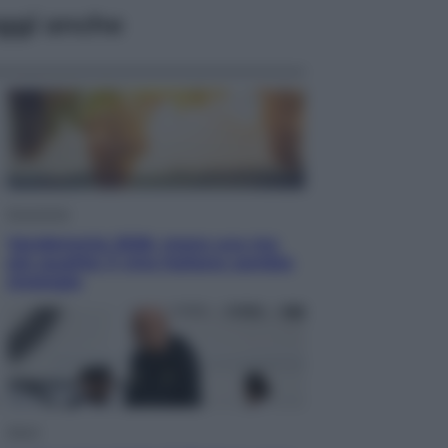
ggi anche
Economia
Vendemmia 2026, meno uva ma
più qualità: il vino italiano cambia
strategia
Sport