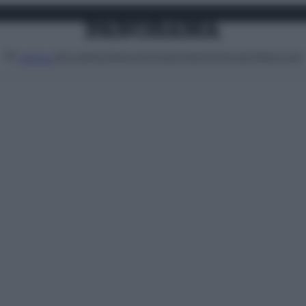
Attualità
Lifestyle
Moda
Video
Podcast
Abbonati
MENU