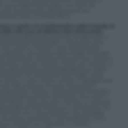
er la sua disponibilità a dare una mano nel
e sotto questo punto offre gli squarci più
Fondazione Open di Matteo Renzi.
corso 4 aprile c’è un’informativa della Guardia di
 800 mila euro di Alfonso Toto all’avvocato
azione professionale ai tentativi di approvare in
oncessionarie autostradali.
In attesa che tutte
A24 e A25 si è messa in moto la strada della
i a capofitto nel business delle energie rinnovabili
Uniti, potrebbero cedere la mano per due miliardi e
vori per circa sei miliardi e mezzo, per mettersi in
ma dell’operazione Autostrade-Benetton, basta
ondi esteri che nell’Italia di Mario Draghi ormai
reti 5G, e i conti si fanno tornare.
Ci sarebbe forse
altri 300 chilometri al quasi-monopolio di
bisognerebbe rivedere i conti del piano finanziario
he prevedeva aumenti del 375 per cento entro il
del 15,8 per cento ogni anno. Per fare un esempio:
serebbe da 11,60 a 55,10 euro. Il problema è che
mica forse non è remunerativa e non andrebbe
in sicurezza e riportarla in mani pubbliche, tocca
 lo si è stato con i Benetton. In fondo, i