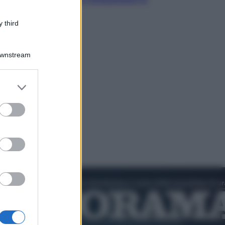
cultura pop
 third
Downstream
er and store
to grant or
ed purposes