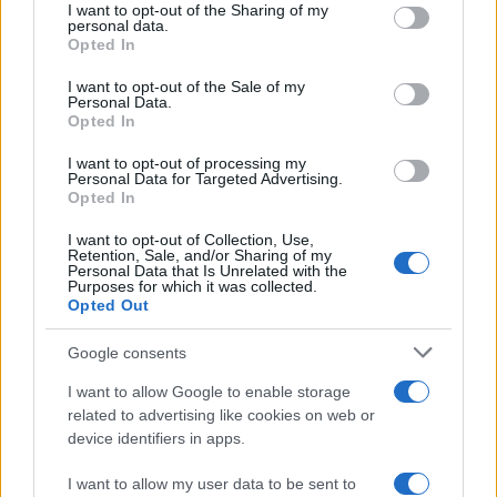
I want to opt-out of the Sharing of my
disclose it to other third parties.
personal data.
Opted In
Please note that this website/app uses one or more Google
services and may gather and store information including but
I want to opt-out of the Sale of my
Personal Data.
not limited to your visit or usage behaviour. You may click to
Opted In
grant or deny consent to Google and its third-party tags to
use your data for below specified purposes in below Google
I want to opt-out of processing my
consent section.
Personal Data for Targeted Advertising.
Opted In
I want to opt-out of Collection, Use,
Retention, Sale, and/or Sharing of my
Personal Data that Is Unrelated with the
Purposes for which it was collected.
Opted Out
Google consents
I want to allow Google to enable storage
related to advertising like cookies on web or
device identifiers in apps.
I want to allow my user data to be sent to