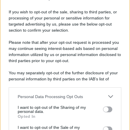
If you wish to opt-out of the sale, sharing to third parties, or
processing of your personal or sensitive information for
targeted advertising by us, please use the below opt-out
section to confirm your selection.
Please note that after your opt-out request is processed you
may continue seeing interest-based ads based on personal
information utilized by us or personal information disclosed to
third parties prior to your opt-out.
You may separately opt-out of the further disclosure of your
personal information by third parties on the IAB’s list of
downstream participants.
Personal Data Processing Opt Outs
This information may also be disclosed by us to third parties
on the IAB’s List of Downstream Participants that may further
I want to opt-out of the Sharing of my
disclose it to other third parties.
personal data.
Opted In
Please note that this website/app uses one or more Google
services and may gather and store information including but
I want to opt-out of the Sale of my