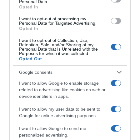
Personal Data.
not limited to your visit or usage behaviour. You may click to
Opted In
grant or deny consent to Google and its third-party tags to
use your data for below specified purposes in below Google
I want to opt-out of processing my
consent section.
Personal Data for Targeted Advertising.
Opted In
I want to opt-out of Collection, Use,
Retention, Sale, and/or Sharing of my
Personal Data that Is Unrelated with the
Purposes for which it was collected.
Opted Out
Google consents
I want to allow Google to enable storage
related to advertising like cookies on web or
device identifiers in apps.
I want to allow my user data to be sent to
Google for online advertising purposes.
I want to allow Google to send me
personalized advertising.