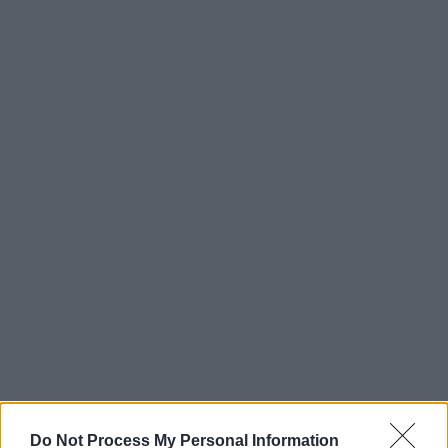
Do Not Process My Personal Information