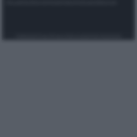
Attualità
Lifestyle
Moda
Video
Podcast
Abbonati
Preferenze Privacy
Privacy Policy
Cookie Policy
Note legali