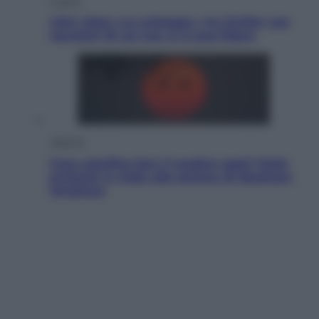
Cultura
Libri: dopo «Le schegge», tre thriller con
narratori di cui non ci si può fidare
Lifestyle
Cosa significa fare il medico oggi? Dalle
proteste in India alla lezione di Abraham
Verghese