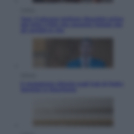
Cinema
Tony, il giovane Anthony Bourdain prima
del mito: il film che racconta l’estate che
gli cambiò la vita
Opinioni
Il vergognoso silenzio sugli hub di Pedro
Sanchez in Mauritania