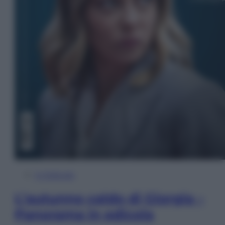
In Edicola
L’autunno caldo di Giorgia –
Panorama in edicola