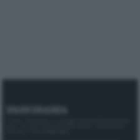
© 2025 – Panorama s.r.l. (Gruppo Società Editrice Italiana
spa) – Via Vittor Pisani 28, 20124 Milano – riproduzione
riservata – P.IVA 10518230965