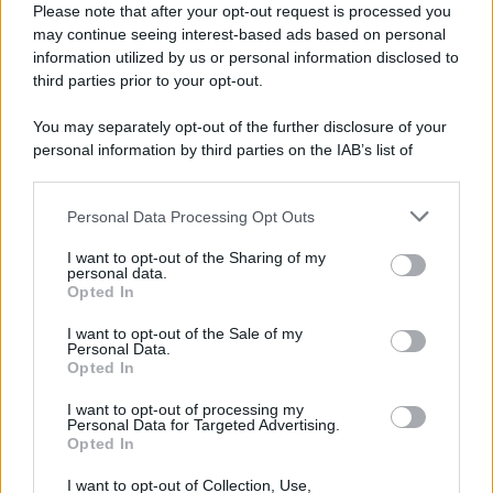
Please note that after your opt-out request is processed you
may continue seeing interest-based ads based on personal
information utilized by us or personal information disclosed to
third parties prior to your opt-out.
You may separately opt-out of the further disclosure of your
personal information by third parties on the IAB’s list of
downstream participants.
Personal Data Processing Opt Outs
This information may also be disclosed by us to third parties
on the IAB’s List of Downstream Participants that may further
I want to opt-out of the Sharing of my
disclose it to other third parties.
personal data.
Opted In
Please note that this website/app uses one or more Google
services and may gather and store information including but
I want to opt-out of the Sale of my
Personal Data.
not limited to your visit or usage behaviour. You may click to
Opted In
grant or deny consent to Google and its third-party tags to
use your data for below specified purposes in below Google
I want to opt-out of processing my
consent section.
Personal Data for Targeted Advertising.
Opted In
I want to opt-out of Collection, Use,