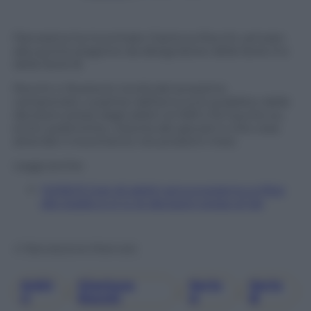
Panorama ha incontrato Gianluca Rocchi, arrivato
alla quinta stagione da designatore della Serie A e
della Serie B.
Rocchi ci illustra le novità del prossimo
campionato, a partire dall’annuncio pubblico delle
decisioni prese dagli arbitri al VAR e fa il punto su
errori, polemiche, crescita dei giovani e che cosa
attende il movimento nei prossimi mesi.
Leggi anche:
[VIDEO] Così gli arbitri annunceranno a tifosi
allo stadio e in tv le decisioni prese al Var
© Riproduzione Riservata
Arbit
Gianluca
Serie
Serie
, 
, 
, 
Ri
Rocchi
A
B