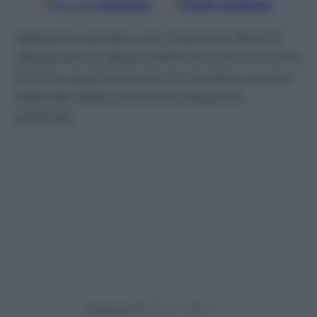
Google
Discover
Fonti preferite
Abbiamo parlato con Gianluca Rocchi,
designatore degli arbitri di serie A e serie
B. Ecco quali saranno le novità e cosa si
attende dalla prossima stagione
arbitrale
Powered by