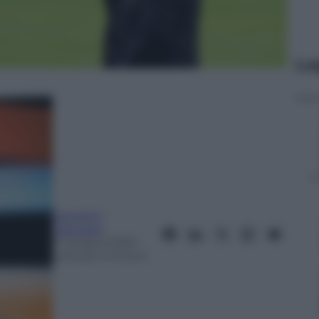
Le
Giovanni
Capuano
11 Giugno 2025
–
Lettura: 3 minuti