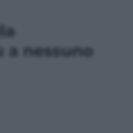
la
ù a nessuno