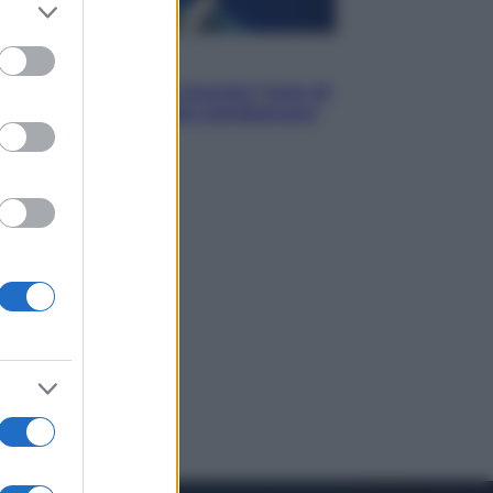
er and store
to grant or
ed purposes
Musica
Addio a Francesco Guccini: l’arte di
scrivere canzoni che sembravano
romanzi