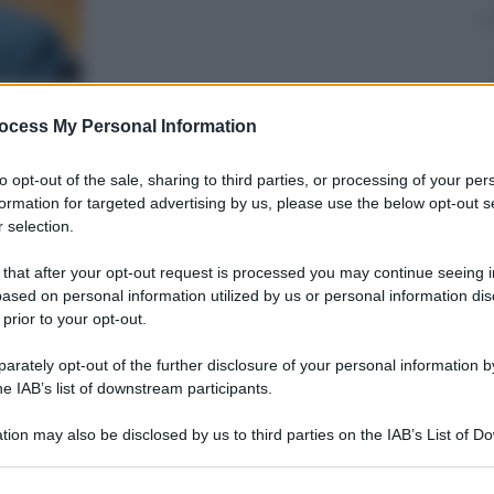
ocess My Personal Information
to opt-out of the sale, sharing to third parties, or processing of your per
formation for targeted advertising by us, please use the below opt-out s
 selection.
nti preferite
 that after your opt-out request is processed you may continue seeing i
me quello di Francesco Acerbi: modalità
ased on personal information utilized by us or personal information dis
azionale, ingigantendo errori e problemi.
 prior to your opt-out.
ssa più a nessuno e non esistono salvatori
rately opt-out of the further disclosure of your personal information by
he IAB’s list of downstream participants.
tion may also be disclosed by us to third parties on the IAB’s List of 
 that may further disclose it to other third parties.