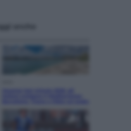
ggi anche
Viaggi
Vacanze last minute 2026, gli
italiani scelgono il Mediterraneo:
Barcellona, Tirana e Olbia sul podio