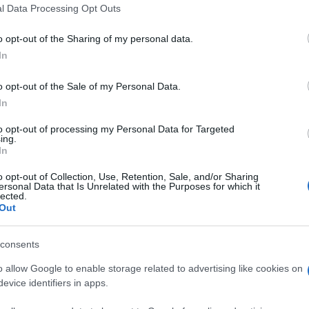
 that this website/app uses one or more Google services and may gath
l Data Processing Opt Outs
including but not limited to your visit or usage behaviour. You may click 
 to Google and its third-party tags to use your data for below specifi
o opt-out of the Sharing of my personal data.
ogle consent section.
In
o opt-out of the Sale of my Personal Data.
In
to opt-out of processing my Personal Data for Targeted
ing.
In
o opt-out of Collection, Use, Retention, Sale, and/or Sharing
i che hanno scosso la vita della Nazionale nelle
ersonal Data that Is Unrelated with the Purposes for which it
Claudio Ranieri
e
Francesco Acerbi
, due “No,
lected.
 ma molto meno nella forma e che, proprio a
Out
col danneggiare l’Italia del calcio ben oltre il
i conti con il commissario tecnico, si era sentito
consents
sopra per il bene comune, leggasi necessità di
o o fuori in Norvegia. L’ex tecnico della Roma si è
o allow Google to enable storage related to advertising like cookies on
 o meno dirette, della piazza romana che mal
evice identifiers in apps.
time con la Nazionale.