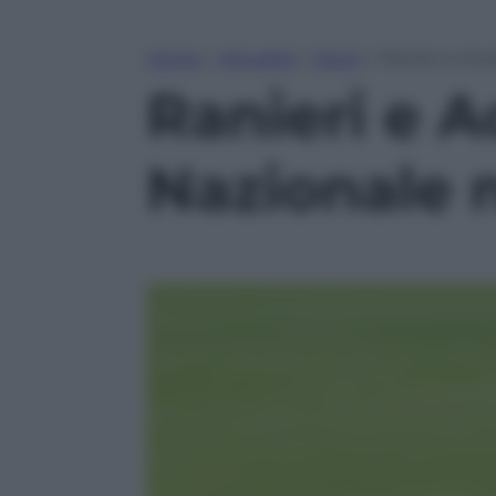
Home
»
Attualità
»
Sport
»
Ranieri e Ace
Ranieri e Ac
Nazionale 