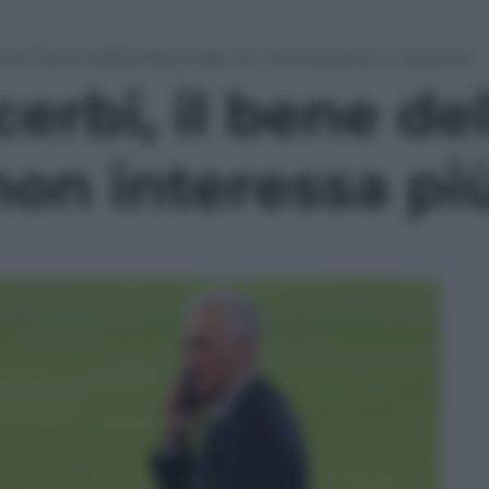
rbi, il bene della Nazionale non interessa più a nessuno
erbi, il bene del
non interessa pi