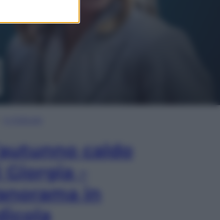
In Edicola
’autunno caldo
i Giorgia –
anorama in
dicola