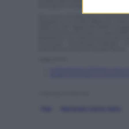
sull’alternativa (Stefano Pioli) consider
di situazioni complesse in un tempo br
Ora, invece, la Federcalcio si muove fu
ripiegare su un profilo differente. L’id
sieda uno dei “ragazzi del 2006” è sugg
estremamente scivolosa. In caso di falli
federazione, ma nella storia di questa e
l’ha aiutato – finendo per intralciarlo –
straordinaria carriera di Claudio Ranieri.
Leggi anche:
Il ripensamento di Ranieri: così è ma
Spalletti esonerato! La corsa al M
© Riproduzione Riservata
Figc
, 
Nazionale Calcio Italia