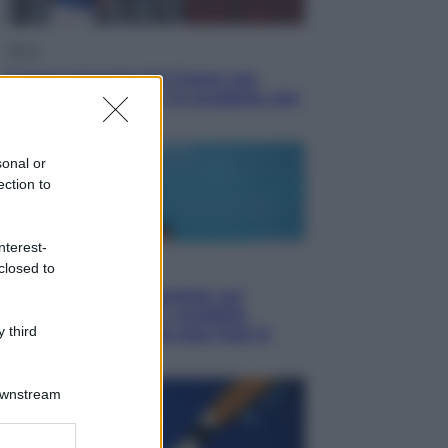
Sport
Il ricco mercato del Como: ora
Fabregas corre per lo scudetto con
le altre big
sonal or
ection to
nterest-
Esteri
closed to
Doppio gioco di Sánchez sui
migranti: attacca il «modello
 third
Meloni» ma ha fatto due hub in
Mauritania
Downstream