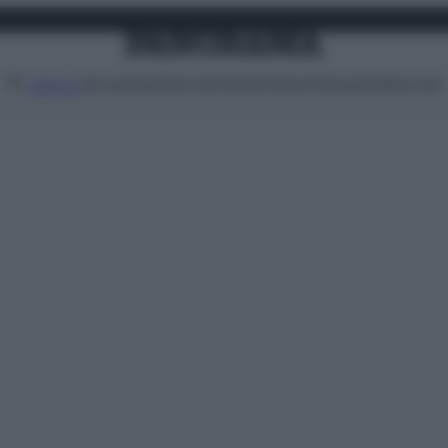
Attualità
Lifestyle
Moda
Video
Podcast
Abbonati
MENU