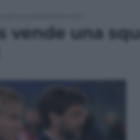
vende una squadra da 300 milioni
s vende una squ