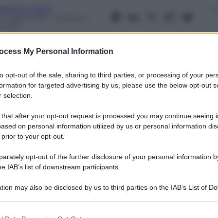
arametro Zero
 Luglio 2019
– Lettura: 1
inuto
ocess My Personal Information
to opt-out of the sale, sharing to third parties, or processing of your per
formation for targeted advertising by us, please use the below opt-out s
nti preferite
 selection.
 that after your opt-out request is processed you may continue seeing i
i di vendita degli esuberi bianconeri. E
ased on personal information utilized by us or personal information dis
rebbe arrivare
 prior to your opt-out.
rately opt-out of the further disclosure of your personal information by
he IAB’s list of downstream participants.
tion may also be disclosed by us to third parties on the IAB’s List of 
 that may further disclose it to other third parties.
 that this website/app uses one or more Google services and may gath