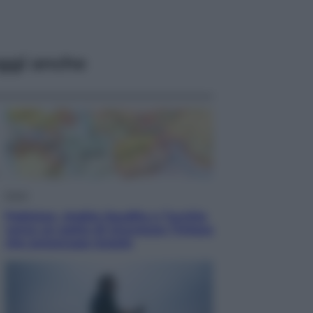
ggi anche
Esteri
Pakistan, Arabia Saudita e Turchia
verso un patto di sicurezza: l’intesa
che preoccupa Israele