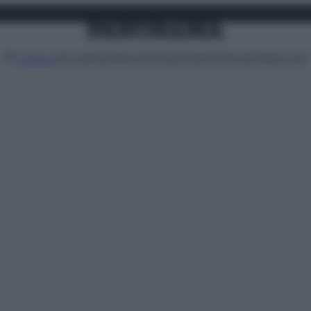
Attualità
Lifestyle
Moda
Video
Podcast
Abbonati
MENU