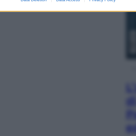
L
d
P
e