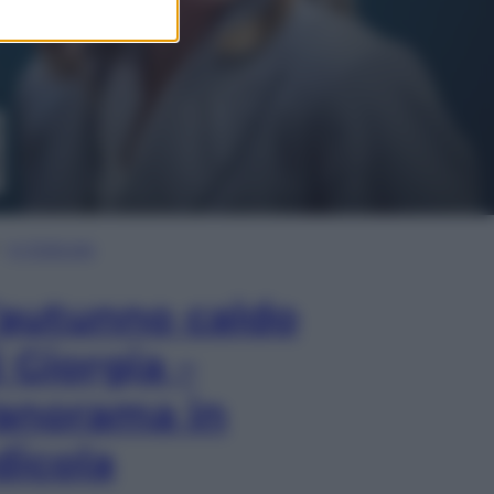
In Edicola
’autunno caldo
i Giorgia –
anorama in
dicola