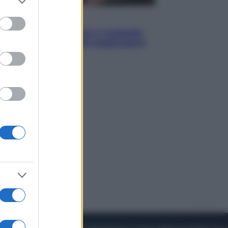
to grant or
ed purposes
Sport
Pellacani fa la storia: 5 medaglie
d’oro “Adesso voglio raggiungere
le cinesi”