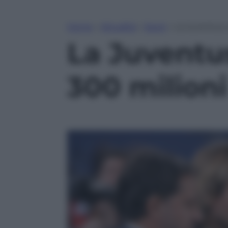
Home
»
Attualità
»
Sport
»
La Juventus 
La Juventu
300 milioni