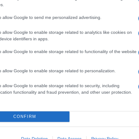
à detto tanto, tantissimo. Ma forse il bello deve
s.
to allow Google to send me personalized advertising.
o allow Google to enable storage related to analytics like cookies on
evice identifiers in apps.
o allow Google to enable storage related to functionality of the website
E
U
L
R
J
E
F
o allow Google to enable storage related to personalization.
O
U
G
S
O
I
P
F
F
V
A
M
E
U
O
N
A
I
I
E
S
Il
R
E
o allow Google to enable storage related to security, including
, 
, 
, 
T
, 
T
, 
, 
, 
, 
, 
L
F
G
N
E
A
I
F
cation functionality and fraud prevention, and other user protection.
B
E
E
A
C
T
R
N
E
A
A
R
A
U
I
A
Ll
G
S
E
U
A
CONFIRM
E
Data Deletion
Data Access
Privacy Policy