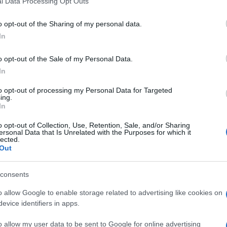
l Data Processing Opt Outs
including but not limited to your visit or usage behaviour. You may click 
 to Google and its third-party tags to use your data for below specifi
o opt-out of the Sharing of my personal data.
ogle consent section.
In
o opt-out of the Sale of my Personal Data.
In
to opt-out of processing my Personal Data for Targeted
rdado 25, Khedira 5, Kean 40, Dybala 80, Higuain
ing.
In
egli esuberi della Juventus, prezzi fissati da Paratici
ciomercato da settimane. Capite bene che se
o opt-out of Collection, Use, Retention, Sale, and/or Sharing
i la Juventus si troverebbe tra le meni non un
ersonal Data that Is Unrelated with the Purposes for which it
 d’oro da oltre 300 milioni con i quali si potrebbe
lected.
Pogba? Tutto possibile con una cifra del genere.
Out
 più di tanto. Radio mercato continua a dire che
orabile erosione del passare di giorni del
consents
’intero pacchetto anche 240 milioni potrebbero
o allow Google to enable storage related to advertising like cookies on
evice identifiers in apps.
rigenti, che Icardi arriverà in bianconero.
o allow my user data to be sent to Google for online advertising