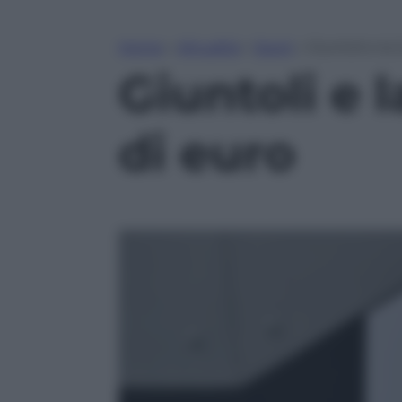
Home
»
Attualità
»
Sport
»
Giuntoli e la
Giuntoli e 
di euro