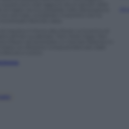
 a questi sono stati aggiunti alcuni giovani della
Sfog
al miglior tecnico possibile nella valorizzazione
non era male, considerato il tesoretto che ha
e monetizzato facendo cassa.
 crescita e il ritorno alla vittoria. La Juventus di
tto all’Inter scudettata. Tanti, forse troppi. Non
nto Elkann ad autorizzare un mercato faraonico in
 Chiesa con direzione Liverpool) bilanciato dalle
 tifosi pro o contro.
ANORAMA
cato