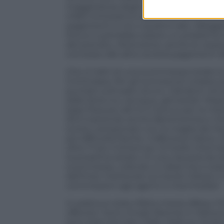
maggioranza degli acquisti già definiti o
infatti entreranno subito nel conto eco
pagamenti in tre o quattro rate. Allegge
futuro e potrebbe essere un problema ne
del previsto. Attenzione: anche le cessi
concesso alle altre società pagamenti di
Che si tratti di una scommessa totale lo d
Continassa. Per gli sconosciuti a basso p
puntato sull’usato sicuro. Calciatori nel
dalla Serie A e, dunque, già testati. Ri
base fissa più altri 6 in bonus per la met
(51,5 inserendo anche Barrenechea e Iling
scorso campionato con la maglia del Monza
poi difficoltà fisiche, il difensore Kalulu
oltre 17 più 3 di bonus). Di livello inter
la prossima estate c’è una clausola da e
scommessa, volendo, è Cabal che è stat
dell’Inter mettendo sul tavolo 12,8 più 
commissioni agli agenti e intermediari.
In pratica è stata rifatta mezza difesa, l
offensivi. Sono rimasti Bremer e Vlahovic
ed è stato lanciato Yildiz. Molti ex titol