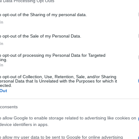
l Data Processing Opt Outs
 Allegri
including but not limited to your visit or usage behaviour. You may click 
 to Google and its third-party tags to use your data for below specifi
o opt-out of the Sharing of my personal data.
ogle consent section.
In
o opt-out of the Sale of my Personal Data.
In
to opt-out of processing my Personal Data for Targeted
ing.
In
o opt-out of Collection, Use, Retention, Sale, and/or Sharing
ersonal Data that Is Unrelated with the Purposes for which it
lected.
Out
consents
o allow Google to enable storage related to advertising like cookies on
e. E’ anche vero che oltre a comperare si è
evice identifiers in apps.
e, dagli stipendi pesanti spinti con garbo (o
Gen valorizzati nel senso economico del termine.
o allow my user data to be sent to Google for online advertising
na potenza di fuoco necessaria all’impresa: