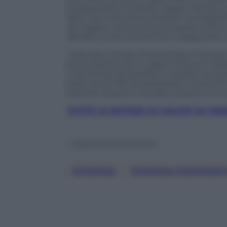
massacrante (Locatelli, Fagioli, Danilo) e
Next Gen che sono prospetti consegnati 
dei ragazzi. Anche se pure quello prima 
lasciato e che Giuntoli ha in larga part
Tutto per cercare di accorciare il tempo di
prima partiva da un gap di 23 punti rispe
c’era tempo da perdere e questo ha spi
parte (circa 135 considerando l’uscita di
cessioni. Questo il quadro, piaccia o no a
TUTTE LE NOTIZIE DI CALCIO SU P
© Riproduzione Riservata
Juventus
, 
Juventus Calciomer