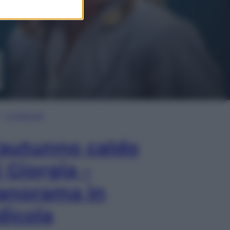
In Edicola
’autunno caldo
i Giorgia –
anorama in
dicola