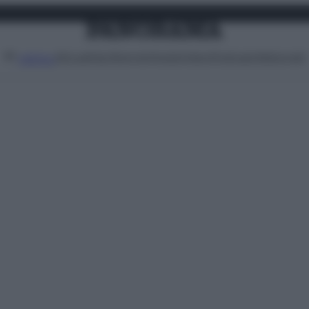
Attualità
Lifestyle
Moda
Video
Podcast
Abbonati
MENU