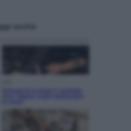
ggi anche
Sport
Pellacani fa la storia: 5 medaglie
d’oro “Adesso voglio raggiungere
le cinesi”