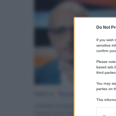
Do Not Pr
If you wish 
sensitive in
confirm your
Please note
based ads b
third parties
You may sepa
parties on t
Google
Discover
Fo
Seguici su
This informa
L’estate di spese e investimenti
Participants
nuovo ciclo bianconero. A Thi
Please note