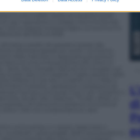
 con riscatti obbligatori praticamente certi (che
nomico come acquisiti) sono stati impostati su
risce il conto subito, rende più pesante quello
l caso il giocatore si rivelasse meno funzionale
oni hanno seguito la stessa logica. La Juventus ha
lazionati dal 2024 al 2028.
imostra il profilo dei giocatori portati alla
rezzo alla Kvara passare più avanti. Giuntoli ha
 pieno della maturità, in larga parte provenienti
spondono al nome di Koopmeiners (52 milioni di
à… facili), Nico Gonzalez (36,5 più 5) e Douglas Luiz
-Junior) oltre a Di Gregorio, miglior portiere dello
 (17,8 più 2). Già visto, scudetto con il Milan e
L
 (3,3 milioni il prestito, operazione complessiva da
nazionale Francisco Conceçao (7 più 2 per il prestito e
sercitare da altri 30) e Kephren Thuram (20,6). La
d
o pescato nel Verona bruciando la concorrenza
2 milioni. Cifre che comprendono le varie
P
’intero centrocampo e il reparto degli esterni
e
, considerati i pezzi pregiati della rosa precedente,
ari saranno preziose alternative in una stagione