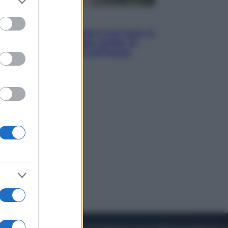
to grant or
ed purposes
Viaggi
La Thailandia segreta è sul mare: 8
luoghi tra delfini rosa, grotte di
smeraldo e villaggi sull’acqua