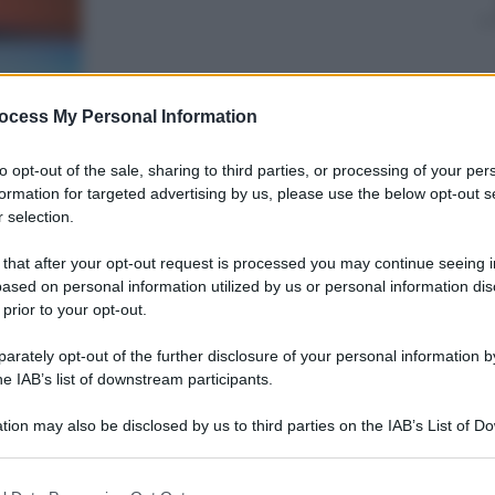
Giovanni
ocess My Personal Information
Capuano
29 Agosto 2024
–
to opt-out of the sale, sharing to third parties, or processing of your per
Lettura: 4 minuti
formation for targeted advertising by us, please use the below opt-out s
 selection.
 that after your opt-out request is processed you may continue seeing i
ased on personal information utilized by us or personal information dis
 prior to your opt-out.
rately opt-out of the further disclosure of your personal information by
he IAB’s list of downstream participants.
nti preferite
tion may also be disclosed by us to third parties on the IAB’s List of 
 del dirigente chiamato per aprire il
 that may further disclose it to other third parties.
ago Motta consegnata una squadra
 that this website/app uses one or more Google services and may gath