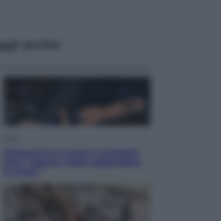
ggi anche
Sport
Pellacani fa la storia: 5 medaglie
d’oro “Adesso voglio raggiungere
le cinesi”