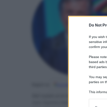
Do Not Pr
If you wish 
sensitive in
confirm your
Please note
based ads b
third parties
You may sepa
parties on t
Google
Discover
Fo
Seguici su
This informa
Nel week end la Formula 1 torna 
Participants
non hanno tratto vantaggio dag
Please note