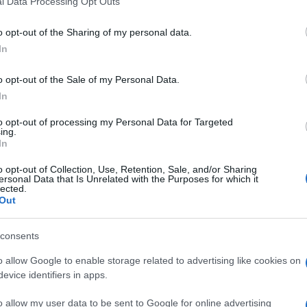
l Data Processing Opt Outs
pre la potenza del motore. E l’inglese
including but not limited to your visit or usage behaviour. You may click 
 to Google and its third-party tags to use your data for below specifi
o opt-out of the Sharing of my personal data.
ogle consent section.
In
o opt-out of the Sale of my Personal Data.
In
to opt-out of processing my Personal Data for Targeted
ing.
In
o opt-out of Collection, Use, Retention, Sale, and/or Sharing
ersonal Data that Is Unrelated with the Purposes for which it
lected.
Out
consents
o allow Google to enable storage related to advertising like cookies on
evice identifiers in apps.
tolato al mitico Gilles Villeneuve.
Il circo della
anada con
il sorriso di Kimi Antonelli e della
o allow my user data to be sent to Google for online advertising
me quattro gare (il bolognese ha già vinto in tre