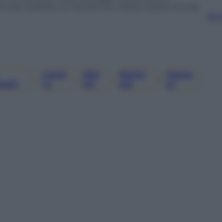
vo per stabilire un record che nessun pilota ha mai
Sfog
Lecle
Mia
Montr
Vasse
, 
, 
, 
, 
elli
Rc
Mi
Eal
Ur