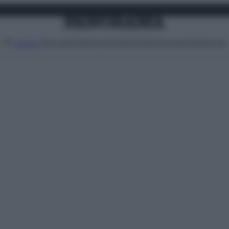
Attualità
Lifestyle
Moda
Video
Podcast
Abbonati
MENU