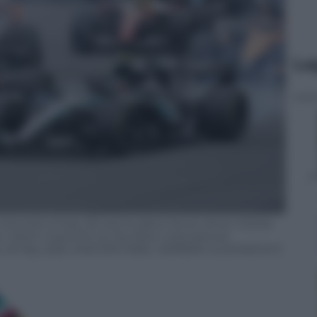
Le
onelli of Italy (R) and Scuderia Ferrari driver Charles
1 Miami Grand Prix at the Miami International
SA, 03 May 2026. EPA/CRISTOBAL HERRERA-ULASHKEVICH