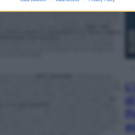
liori lo dimostra anche
il nervosismo di Lewis
gione disastrosa,
ha criticato fortemente l’utilizzo
la Ferrari per altro è lo stesso che viene usato da Mc
ato senza discussioni: “Ho passato molto tempo in
tia portando sulla strada sbagliata.
Ogni volta
uito, metti a punto la macchina in un certo modo e
ell’assetto non funziona
. Per questo ho deciso
on lo userò e me ne allontanerò un po’. Vediamo
 lo stesso che viene utilizzato dal compagno di
i è mai lamentato.
tutto intorno a
Kimi Antonelli
. Il bolognese sta
tato di qualche giorno di riposo per stare con la
L
 sono mancati i tortellini della mamma ovviamente)
dichiarato di fare poker. Il leader della classifica
d
 nei primi quattro gran premi della stagione:
tre
o e tre pole position
. E venti punti di vantaggio
P
l. Le gerarchie in casa Mercedes sembrano ormai
ritannico non è uno che si arrende facilmente e Toto
iloti diano il meglio. L’importante per la Mercedes è
e
sell. Montreal è un circuito amico per Russell, in
, ma Antonelli vuole allungare la sua serie e