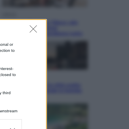
Lifestyle
Dal blush Charlotte Tilbury alle
tote bag: perché ormai
collezioniamo e rivendiamo tutto
sonal or
ection to
nterest-
closed to
Esteri
Perché Hiroshima: la città scelta
per mostrare al mondo la bomba
 third
atomica
Downstream
er and store