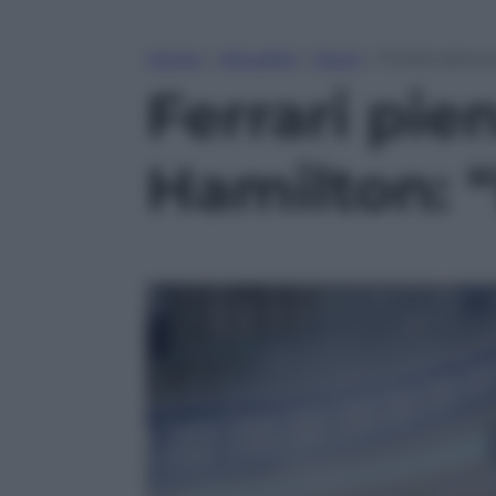
Home
»
Attualità
»
Sport
»
Ferrari piena
Ferrari pie
Hamilton: 