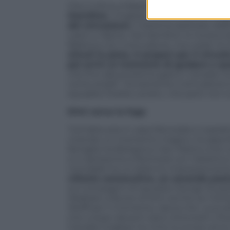
Che il clima a Maranello non sia dei mig
Hamilton
. L’inglese, reduce da una sta
del simulatore
. Il sistema adottato dal
Laren e Alpine. Ma Hamilton lo ha bocci
fabbrica con il simulatore, ma credo mi s
simuli la pista, ti prepari per il circ
poi arrivi al momento di guidare e qu
che fino alla prossima gara in Canada n
come andrà”. Ovviamente il simulatore è
squadra Charles Leclerc, che però non s
Kimi cerca la fuga
Tutt’altra aria in casa Mercedes e soprat
vivendo un momento magico, ha approfit
famiglia tra Bologna e San Marino (non
e si ripresenta a Montreal con l’obiettivo 
mondiale ha un bilancio impressionante
vittorie consecutive, un secondo post
sul compagno di squadra George Russel
ribaltate a favore di Kimi anche se il b
Wolff per il momento, lascia che i suoi p
che a stare davanti siano Antonelli o Rus
Canada l’inglese ha vinto lo scorso anno