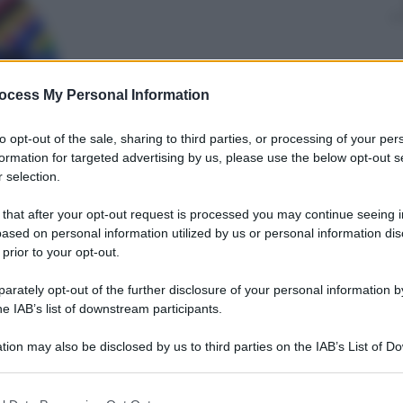
ocess My Personal Information
Mimmo Cugini
20 Maggio 2026
–
Lettura: 4 minuti
to opt-out of the sale, sharing to third parties, or processing of your per
formation for targeted advertising by us, please use the below opt-out s
 selection.
 that after your opt-out request is processed you may continue seeing i
ased on personal information utilized by us or personal information dis
 prior to your opt-out.
rately opt-out of the further disclosure of your personal information by
he IAB’s list of downstream participants.
nti preferite
tion may also be disclosed by us to third parties on the IAB’s List of 
in pista. Nell’ultimo Gp a Miami le Rosse
 that may further disclose it to other third parties.
li undici cambiamenti apportati sulla
 that this website/app uses one or more Google services and may gath