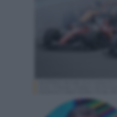
epa12930624 Mercedes driver Andrea Kimi Ant
Leclerc of Monaco compete in the Formula 
Autodrome in Miami Gardens, Florida, U