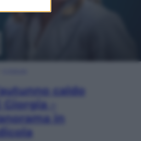
In Edicola
’autunno caldo
i Giorgia –
anorama in
dicola