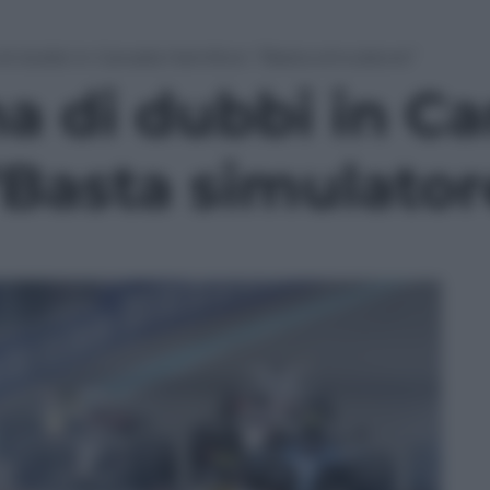
 di dubbi in Canada Hamilton: “Basta simulatore”
na di dubbi in C
“Basta simulator