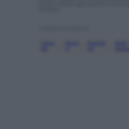
vincere il quarto gran premio consecuti
realizzato.
© Riproduzione Riservata
Cana
Ferra
Hamilt
Kimi
, 
, 
, 
Da
Ri
On
Anton