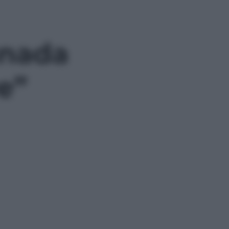
anada
e”