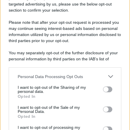
targeted advertising by us, please use the below opt-out
section to confirm your selection.
Please note that after your opt-out request is processed you
may continue seeing interest-based ads based on personal
information utilized by us or personal information disclosed to
third parties prior to your opt-out.
You may separately opt-out of the further disclosure of your
personal information by third parties on the IAB’s list of
downstream participants.
Personal Data Processing Opt Outs
This information may also be disclosed by us to third parties
on the IAB’s List of Downstream Participants that may further
I want to opt-out of the Sharing of my
disclose it to other third parties.
personal data.
Opted In
Please note that this website/app uses one or more Google
services and may gather and store information including but
I want to opt-out of the Sale of my
Personal Data.
not limited to your visit or usage behaviour. You may click to
Opted In
grant or deny consent to Google and its third-party tags to
use your data for below specified purposes in below Google
I want to opt-out of processing my