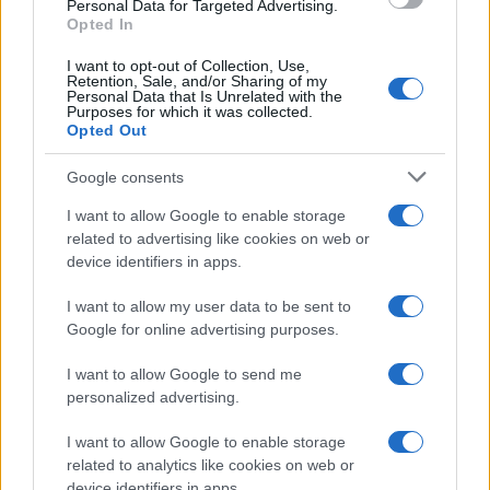
consent section.
Personal Data for Targeted Advertising.
Opted In
I want to opt-out of Collection, Use,
Retention, Sale, and/or Sharing of my
Personal Data that Is Unrelated with the
Purposes for which it was collected.
Opted Out
Google consents
I want to allow Google to enable storage
related to advertising like cookies on web or
device identifiers in apps.
I want to allow my user data to be sent to
Google for online advertising purposes.
I want to allow Google to send me
personalized advertising.
I want to allow Google to enable storage
related to analytics like cookies on web or
device identifiers in apps.