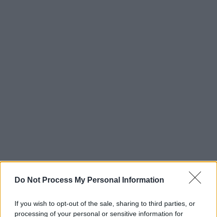
Do Not Process My Personal Information
If you wish to opt-out of the sale, sharing to third parties, or
processing of your personal or sensitive information for