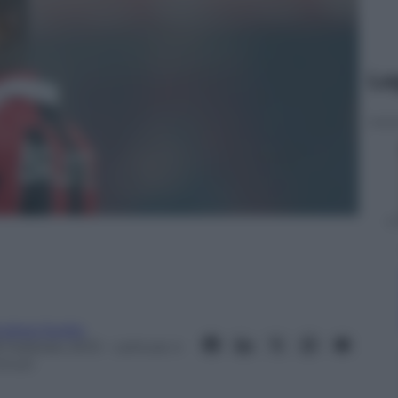
Le
ndrea Soglio
8 Febbraio 2013
– Lettura: 4
inuti