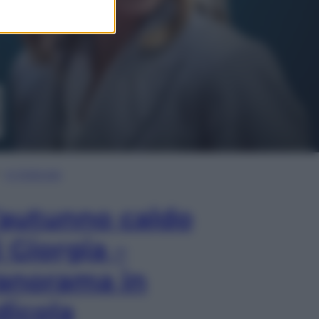
In Edicola
’autunno caldo
i Giorgia –
anorama in
dicola