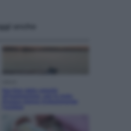
ggi anche
Lifestyle
Sea-Doo: dalla velocità
all’esplorazione, così le moto
d’acqua stanno rivoluzionando
l’outdoor