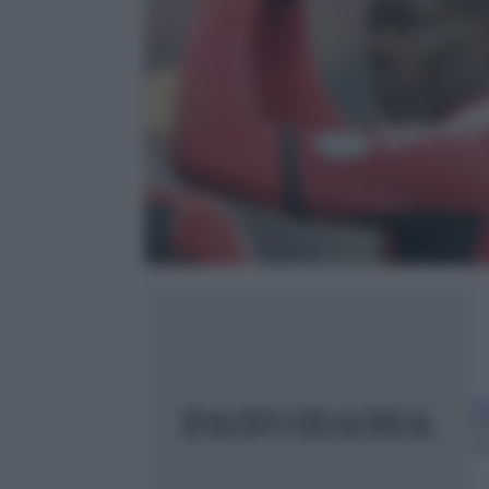
A
1
m