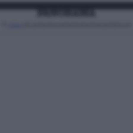
Attualità
Lifestyle
Moda
Video
Podcast
Abbonati
MENU