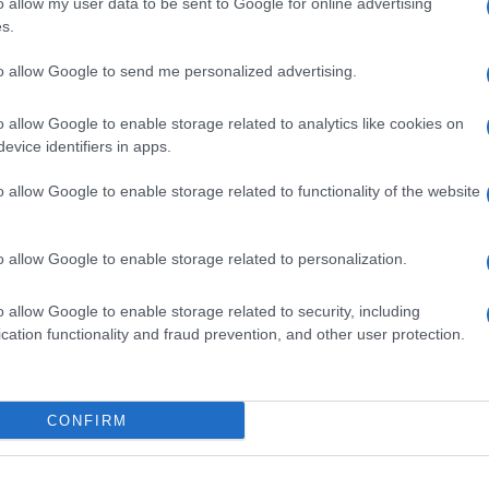
o allow my user data to be sent to Google for online advertising
o nelle
major leagues
distribuite dalla
a partire da inizio marzo, quando riprenderà la
s.
prietà del magnate australiano potrà distribuire ai
ipi e posticipi della Polish League.
to allow Google to send me personalized advertising.
bbonamenti-bis lanciata dal Milan
dopo
o allow Google to enable storage related to analytics like cookies on
anto risulta a
Panorama.it,
sono appena
120 le
evice identifiers in apps.
n più del centinaio riportato dai quotidiani nel fine
te. Con tutta probabilità quest’anno la San Siro
occasione dell’incontro di Champions’ League con il
o allow Google to enable storage related to functionality of the website
o allow Google to enable storage related to personalization.
enerdì sera (credits: Daniel Dal Zennaro/Ansa)
o allow Google to enable storage related to security, including
ppiche
in Italia per il mese di gennaio 2013,
cation functionality and fraud prevention, and other user protection.
nsile diffuso dall’Assi, è stata di
83 milioni di
i fermarono per lo sciopero delle categorie, durato
he furono indirizzate tutte su corse estere: nel
dati del bollettino di gennaio sono dunque tutti in
CONFIRM
 dall’analisi dei dati si evince comunque una
Vincente, Piazzato, Accoppiata e Trio
ate
, mentre anche questo mese prosegue il