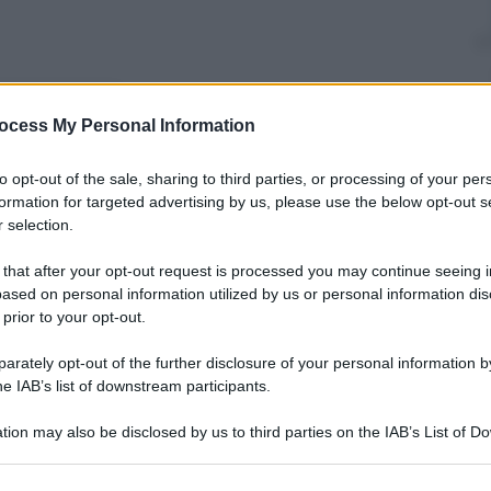
nti preferite
ocess My Personal Information
iana il mercato di gennaio non fosse più
to opt-out of the sale, sharing to third parties, or processing of your per
ro. Ora la conferma arriva anche dagli
formation for targeted advertising by us, please use the below opt-out s
ena pubblicato dallo Sports business
 selection.
tutto
 that after your opt-out request is processed you may continue seeing i
ased on personal information utilized by us or personal information dis
 prior to your opt-out.
rately opt-out of the further disclosure of your personal information by
he IAB’s list of downstream participants.
tion may also be disclosed by us to third parties on the IAB’s List of 
 that may further disclose it to other third parties.