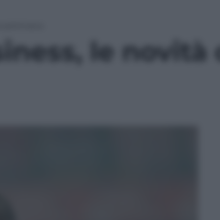
la settimana
iness, le novità 