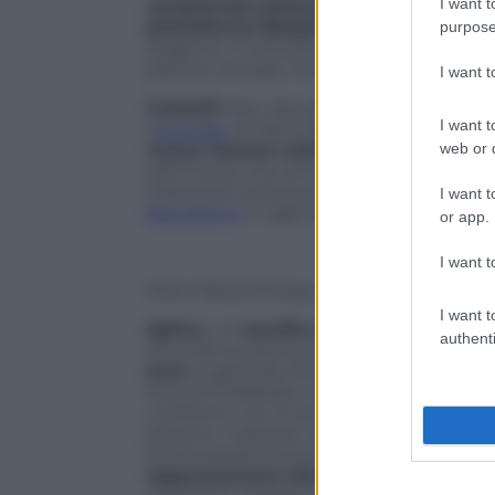
I want t
campionato polacco fa il suo ingress
piattaforma BskyB
di Rupert Murdoch: 
purpose
stagione, il network
Extraklasa Tv
di pro
partner europei interessati sintesi, antic
I want 
Calcio/3.
Non decolla
la campagna di a
I want t
l’
acquisto
di Mario Balotelli. Secondo qu
web or d
nuove tessere sottoscritte
. Qualcuna i
settimana, ma comunque nulla di esaltan
rossonera conoscerà il sold out solo in 
I want t
Barcellona
, in agenda per domani sera.
or app.
I want t
Mario Balotelli dopo il gol al Parma di v
I want t
Ippica.
La r
accolta delle scommesse i
authenti
secondo quanto si legge nel bollettino me
euro
. A gennaio 2012 le corse in Italia s
fino al 10 febbraio e le scommesse ippic
confronto con lo stesso periodo 2012, i 
positivo. Il settore resta in
forte crisi
, ma
buona performance di alcune giocate:
rappresentano oltre il 65% delle punt