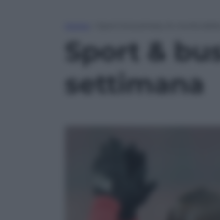
Home
»
Sport & business, le novità del
Sport & bus
settimana