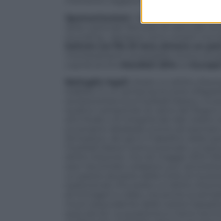
momento negativo delle scommesse lega
Sponsorizzzioni.
Dal prossimo luglio
Fr
della nazionale francese di calcio per le d
sounding, i designer sono coreani ma l’
battuto sul filo di lana almeno un pa
interessatissimi al possibile ritorno di po
coprirà anche
Mondiali 2014
ed
Europe
Battaglie legali.
Esiste un diritto d’aut
stabilito in un sentenza la Corte d’Appel
società britannica Football Dataco, incaric
quattro campionati di calcio del Regno Un
anti-frode e di integrità dei dati relati
sul proprio database (come ad esempio i
formazioni, dei gol e il tabellino delle pa
Football Dataco aveva avanzato un’azion
diritto d’autore, ma nel maggio 2012 l’Al
aver riscontrato violazioni, pur ammett
un parere da parte della Corte di Giustiz
sostenendo che esiste un diritto d’autor
di immagini e video, ma anche ai semplic
Court (equivalente della nostra Cassazio
quei servizi. La questione è meno tecni