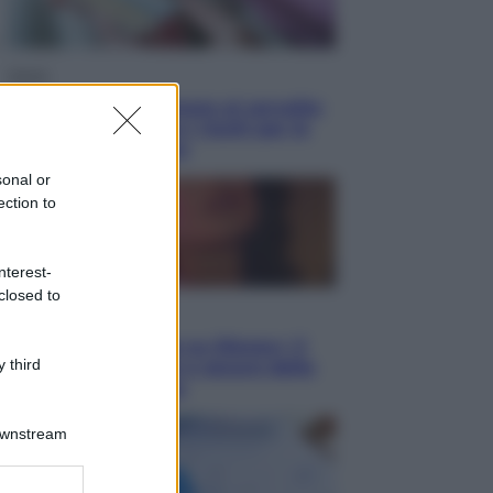
Salute
«La pillola» e il tumore al cervello:
quali sono davvero i rischi per le
donne che la usano
sonal or
ection to
nterest-
closed to
Televisione
Le schegge riporta su Disney+ il
 third
lato più seducente e oscuro della
moda anni Ottanta
Downstream