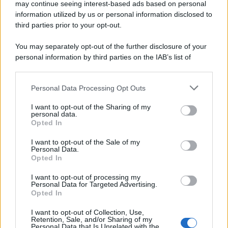
may continue seeing interest-based ads based on personal
information utilized by us or personal information disclosed to
third parties prior to your opt-out.
You may separately opt-out of the further disclosure of your
personal information by third parties on the IAB’s list of
downstream participants.
Personal Data Processing Opt Outs
This information may also be disclosed by us to third parties
on the IAB’s List of Downstream Participants that may further
I want to opt-out of the Sharing of my
disclose it to other third parties.
personal data.
Opted In
Please note that this website/app uses one or more Google
services and may gather and store information including but
I want to opt-out of the Sale of my
Personal Data.
not limited to your visit or usage behaviour. You may click to
Opted In
grant or deny consent to Google and its third-party tags to
use your data for below specified purposes in below Google
I want to opt-out of processing my
consent section.
Personal Data for Targeted Advertising.
Opted In
I want to opt-out of Collection, Use,
Retention, Sale, and/or Sharing of my
Personal Data that Is Unrelated with the