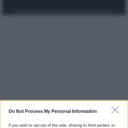
Preferenze Privacy
Privacy Policy
Cookie Policy
Note legali
Do Not Process My Personal Information
If you wish to opt-out of the sale, sharing to third parties, or