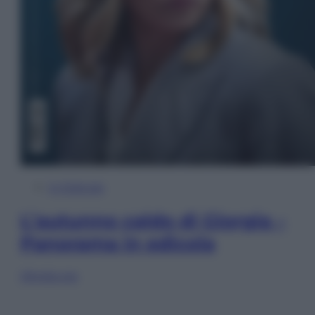
In Edicola
L’autunno caldo di Giorgia –
Panorama in edicola
Sfoglia ora