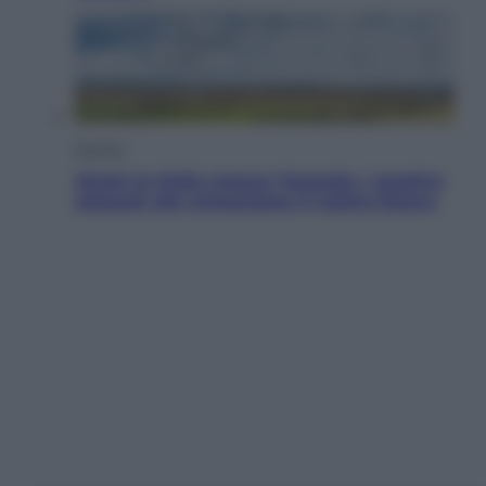
Energia
Aiuto! In Italia manca l’energia. I quattro
ostacoli che minacciano il nostro futuro