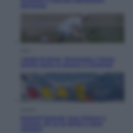
ammirare il cielo più spettacolare
dell’estate
Sport
I dubbi di Sinner, fisioterapia a Torino:
Jannik valuta se giocare a Cincinnati
Cronaca
Dolomiti Superski, ecco rimborsi e
voucher: chi ne ha diritto e come
chiederli