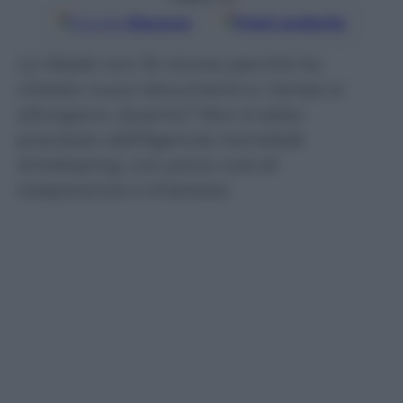
Google
Discover
Fonti preferite
La Wada non fa ricorso perché ha
chiesto nuovi documenti e i tempi si
allungano. Quanto? Non è stato
precisato dall’Agenzia mondiale
Antidoping, con poca cura di
trasparenza e chiarezza