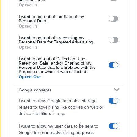
Opted In
Please note that this website/app uses one or more Google
services and may gather and store information including but
I want to opt-out of the Sale of my
Personal Data.
not limited to your visit or usage behaviour. You may click to
Opted In
grant or deny consent to Google and its third-party tags to
use your data for below specified purposes in below Google
I want to opt-out of processing my
consent section.
Personal Data for Targeted Advertising.
Opted In
I want to opt-out of Collection, Use,
Retention, Sale, and/or Sharing of my
Personal Data that Is Unrelated with the
Purposes for which it was collected.
Opted Out
Google consents
I want to allow Google to enable storage
related to advertising like cookies on web or
device identifiers in apps.
I want to allow my user data to be sent to
Google for online advertising purposes.