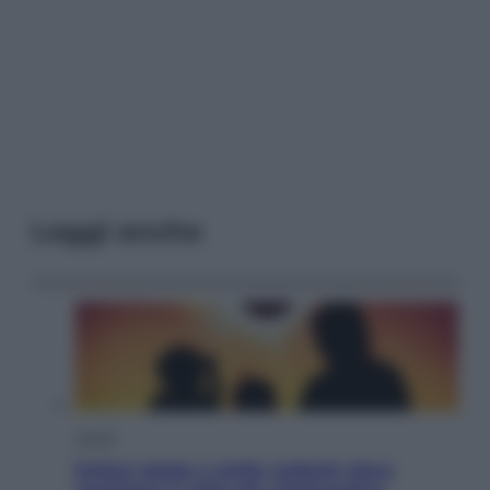
Leggi anche
Viaggi
Eclissi totale e stelle cadenti: dove