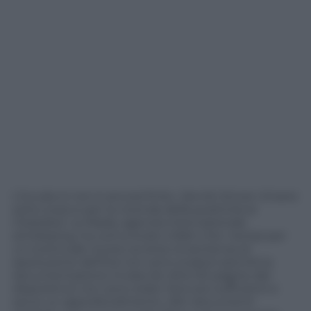
L’incubo è non è ancora finito. Jannik Sinner rimane
sotto scacco per la vicenda della positività al
Clostebol. La Wada, agenzia internazionale
antidoping, ha comunicato infatti che i tempi per
un eventuale ricorso avverso la sentenza di
assoluzione dell’Itia non sono scaduti perché la
documentazione inviata (le oltre 50 pagine del
dispositivo) non sono state ritenute sufficienti e
serve un approfondimento. Altri documenti