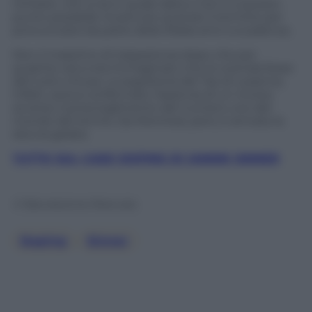
richiesti, non si sa in quale data e non è a questo
punto possibile ricostruire quando il termine per
pronunciarsi da parte della Wada arrivi a scadenza.
Non il massimo di trasparenza dopo che per
qualche ora si era immaginato che la vicenda fosse
del tutto chiusa. La segreteria del Tas di Losanna,
infatti, aveva confermato l’assenza di un ricorso
avverso il proscioglimento del numero uno del
mondo del tennis. Da Montreal, però, è arrivata la
doccia gelata.
TUTTO SUL CASO DOPING DI JANNIK SINNER
© Riproduzione Riservata
Doping
, 
Sinner