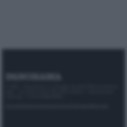
© 2025 – Panorama s.r.l. (Gruppo Società Editrice Italiana
spa) – Via Vittor Pisani 28, 20124 Milano – riproduzione
riservata – P.IVA 10518230965
Attualità
Lifestyle
Moda
Video
Podcast
Abbonati