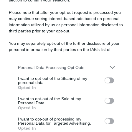
section to confirm your selection.
Please note that after your opt-out request is processed you
may continue seeing interest-based ads based on personal
information utilized by us or personal information disclosed to
third parties prior to your opt-out.
You may separately opt-out of the further disclosure of your
personal information by third parties on the IAB’s list of
downstream participants.
Personal Data Processing Opt Outs
This information may also be disclosed by us to third parties
on the IAB’s List of Downstream Participants that may further
I want to opt-out of the Sharing of my
disclose it to other third parties.
personal data.
Opted In
Please note that this website/app uses one or more Google
services and may gather and store information including but
I want to opt-out of the Sale of my
Personal Data.
not limited to your visit or usage behaviour. You may click to
Opted In
grant or deny consent to Google and its third-party tags to
use your data for below specified purposes in below Google
I want to opt-out of processing my
consent section.
Personal Data for Targeted Advertising.
Opted In