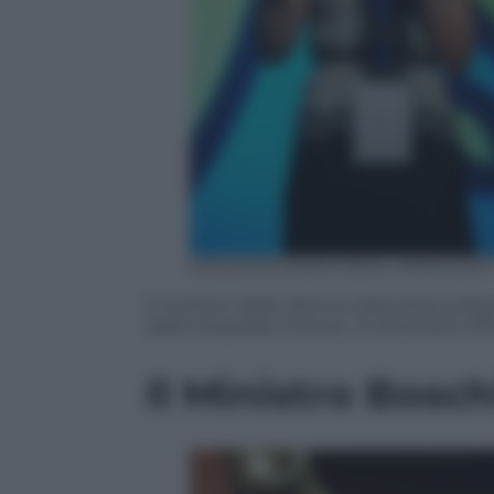
ANSA/MAURIZIO DEGL INNOCENT
Il ministro delle riforme Maria Elena Bos
della Leopolda, Firenze, 12 dicembre 20
Il Ministro Bosch