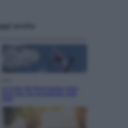
ggi anche
Esteri
La Corea del Nord avanza verso
Sud: cosa sta succedendo nella
DMZ