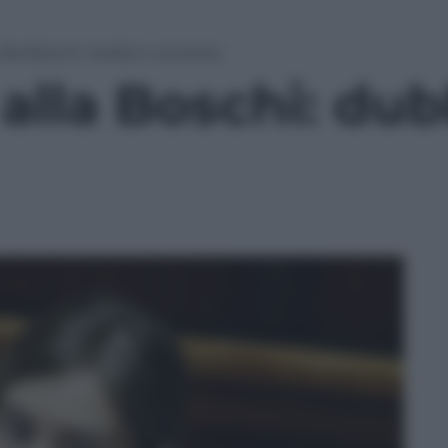
 alla Boschi: dubbi e certezze
 alla Boschi: dub