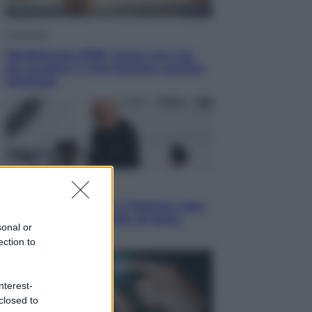
Economia
Vendemmia 2026, meno uva ma
più qualità: il vino italiano cambia
strategia
Sport
La Juventus batte il Chelsea: cosa
ha detto l’amichevole di Hong
sonal or
Kong
ection to
nterest-
closed to