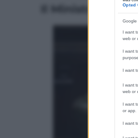
Il Ministro Bosch
Opted 
Google 
I want t
web or d
I want t
purpose
I want 
I want t
web or d
I want t
or app.
I want t
I want t