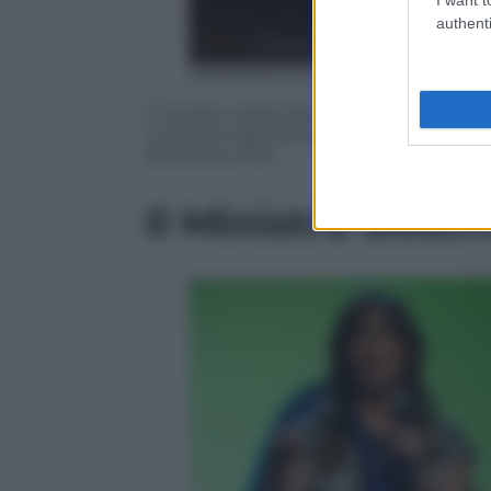
authenti
ANSA/ANGELO CARCONI
Il ministro delle Riforme e Rapporti co
votazione alla Camera per l’elezione dei 
dicembre 2015
Il Ministro Bosch