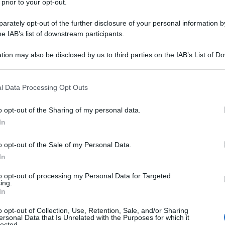
 prior to your opt-out.
rately opt-out of the further disclosure of your personal information by
he IAB’s list of downstream participants.
tion may also be disclosed by us to third parties on the IAB’s List of 
 that may further disclose it to other third parties.
Renzi
vuole fare in fretta e far votare il prima
 that this website/app uses one or more Google services and may gath
l Data Processing Opt Outs
 Movimento 5 Stelle ha presentato contro Maria
including but not limited to your visit or usage behaviour. You may click 
oberto Saviano che già all’indomani del suicidio
 to Google and its third-party tags to use your data for below specifi
iesto le dimissioni. Il premier è convinto che per
o opt-out of the Sharing of my personal data.
ogle consent section.
rie che potrebbero aggravare ulteriormente una
In
rsi a blindare il ministro.
o opt-out of the Sale of my Personal Data.
 e la Boschi
In
to opt-out of processing my Personal Data for Targeted
e alla Camera sono tali da garantire la bocciatura
ing.
é prima della prossima settimana non si potrà
In
i possano esserci nuovi e dirompenti sviluppi
erti dalla Procura di Arezzo.
o opt-out of Collection, Use, Retention, Sale, and/or Sharing
ersonal Data that Is Unrelated with the Purposes for which it
lected.