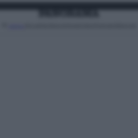
Attualità
Lifestyle
Moda
Video
Podcast
Abbonati
MENU