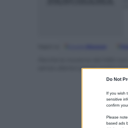
1
m
Google
Discover
Fo
Seguici su
Perché la mozione del M5S non 
senza ulteriori prove contro il p
Do Not Pr
If you wish 
sensitive in
confirm your
Please note
based ads b