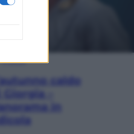
In Edicola
’autunno caldo
i Giorgia –
anorama in
dicola