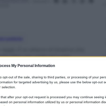
5 Dicembre 2015
– Lettura: 7
inuti
nti preferite
regge. È un attacco al Governo che,
adre PierLuigi, cadrà nel vuoto
ocess My Personal Information
to opt-out of the sale, sharing to third parties, or processing of your per
formation for targeted advertising by us, please use the below opt-out s
 selection.
 that after your opt-out request is processed you may continue seeing i
ased on personal information utilized by us or personal information dis