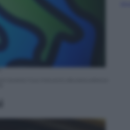
Sfog
I
chi durante il suo intervento alla sesta edizione
15
i