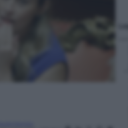
Le
laudia Daconto