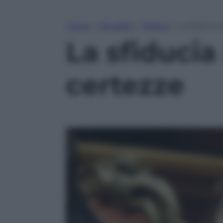
Home
»
Attualità
»
Politica
»
La sfiducia
La sfiducia
certezze