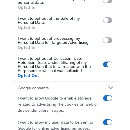
disclose it to other third parties.
personal data.
Opted In
Please note that this website/app uses one or more Google
services and may gather and store information including but
I want to opt-out of the Sale of my
Personal Data.
not limited to your visit or usage behaviour. You may click to
Opted In
grant or deny consent to Google and its third-party tags to
use your data for below specified purposes in below Google
I want to opt-out of processing my
consent section.
Personal Data for Targeted Advertising.
Opted In
I want to opt-out of Collection, Use,
Retention, Sale, and/or Sharing of my
Personal Data that Is Unrelated with the
Purposes for which it was collected.
Opted Out
Google consents
I want to allow Google to enable storage
related to advertising like cookies on web or
device identifiers in apps.
I want to allow my user data to be sent to
Google for online advertising purposes.