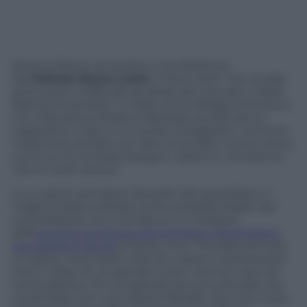
Serena Sileoni, avvocato e vice direttore
dell’
Istituto Bruno Leoni
, il think tank “che studia,
promuove e diffonde gli ideali del mercato e della
libertà di scambio” in Italia, arriva all’appuntamento
con
Panorama d’Italia
a Macerata avvolta da un
cappottino rosso e un sorriso smagliante. La futura
maternità, portata con stile, le ha dato nuova carica,
come se ce ne fosse bisogno. Sileoni è una donna
che in molti temon.
In un gioco semiserio da parte del quotidiano
Il
Foglio
, è stata indicata come possibile leader del
centrodestra. Lei ci sorride su e a margine
dell’
incontro sul futuro del territorio marchigiano
tra crescita e lavoro
smorza i toni: “Era davvero solo
un gioco, ma è stato utile per capire e sottolineare
che in Italia c’è un grande vuoto, ma non solo nel
centrodestra. C’è una grande lacuna culturale che
va riempita con una visione liberale, che non è solo