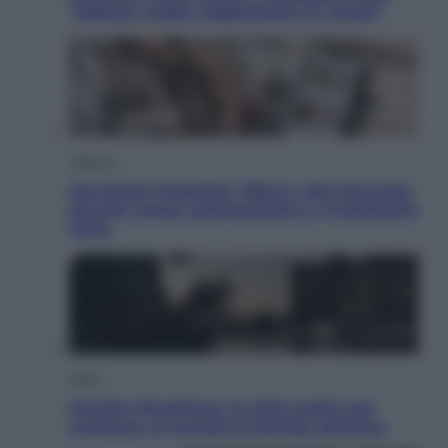
“Adesso voglio raggiungere le cinesi”
Lifestyle
Dal blush Charlotte Tilbury alle tote bag:
perché ormai collezioniamo e rivendiamo
tutto
Esteri
Perché Hiroshima: la città scelta per
mostrare al mondo la bomba atomica