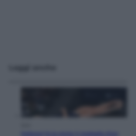
Leggi anche
Sport
Pellacani fa la storia: 5 medaglie d’oro