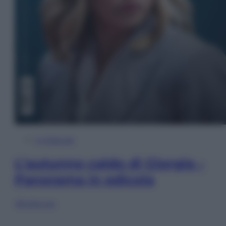
In Edicola
L’autunno caldo di Giorgia –
Panorama in edicola
Sfoglia ora