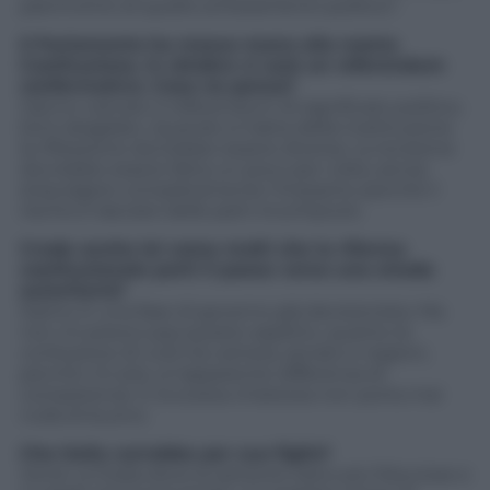
patrimonio di quello schieramento politico”.
Il Parlamento ha messo mano alla nostra
Costituzione, in ottobre ci sarà un referendum
confermativo. Cosa ne pensa?
Hanno caricato il referendum di significato politico.
Ed è sbagliato. Quando si tratta della Costituzione
la riflessione dovrebbe essere diversa. La revisione
dovrebbe essere fatta un poco per volta, senza
stravolgere completamente l’impianto perché il
rischio è lasciare delle parti incompiute.
Crede anche lei come molti che la riforma
costituzionale porti il paese verso una strada
autoritaria?
Siamo in una fase di governo già decisionista. Ma
non mi preoccupa questo aspetto, quanto la
confusione di ruoli tra camera, senato e regioni,
perché c’è solo un’apparente differenza di
competenze. E la scarsa chiarezza non porta mai
nulla di buono.
Che Italia vorrebbe per suo figlio?
Vorrei un’Italia dove le persone siano più fiduciose e