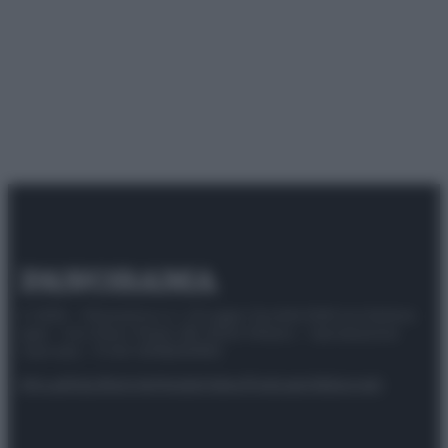
© 2025 – Panorama s.r.l. (Gruppo Società Editrice Italiana
spa) – Via Vittor Pisani 28, 20124 Milano – riproduzione
riservata – P.IVA 10518230965
Attualità
Lifestyle
Moda
Video
Podcast
Abbonati