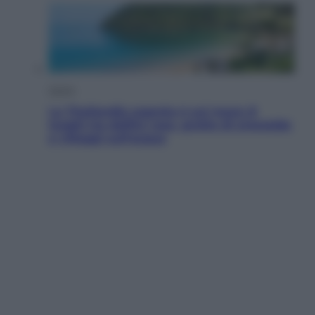
Viaggi
La Thailandia segreta è sul mare: 8
luoghi tra delfini rosa, grotte di smeraldo
e villaggi sull’acqua