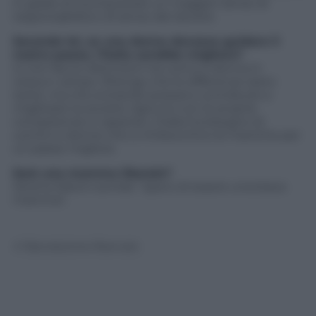
in grado di riconquistare un maggior senso di
responsabilità e di senso del dovere.
Secondo lei, se una donna dovesse guidare il
nostro paese, l’Italia sarebbe migliore?
Io non faccio distinzioni tra uomo e donna in
nessun campo. Ritengo che le differenze siano
tante, ma che entrambi possano contribuire a
migliorare la società. Ognuno con le proprie
competenze e capacità. L’Italia ha bisogno di
uomini e donne che si rimbocchino le maniche per
un paese migliore.
Sarà una mamma liberale?
Serena Sileoni sorride: “spero di essere una brava
mamma”.
© Riproduzione Riservata