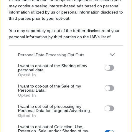
may continue seeing interest-based ads based on personal
information utilized by us or personal information disclosed to
third parties prior to your opt-out.
You may separately opt-out of the further disclosure of your
personal information by third parties on the IAB’s list of
downstream participants.
Personal Data Processing Opt Outs
This information may also be disclosed by us to third parties
on the IAB’s List of Downstream Participants that may further
I want to opt-out of the Sharing of my
disclose it to other third parties.
personal data.
Opted In
Please note that this website/app uses one or more Google
services and may gather and store information including but
I want to opt-out of the Sale of my
Personal Data.
not limited to your visit or usage behaviour. You may click to
Opted In
grant or deny consent to Google and its third-party tags to
use your data for below specified purposes in below Google
I want to opt-out of processing my
consent section.
Personal Data for Targeted Advertising.
Opted In
I want to opt-out of Collection, Use,
Retention, Sale, and/or Sharing of my