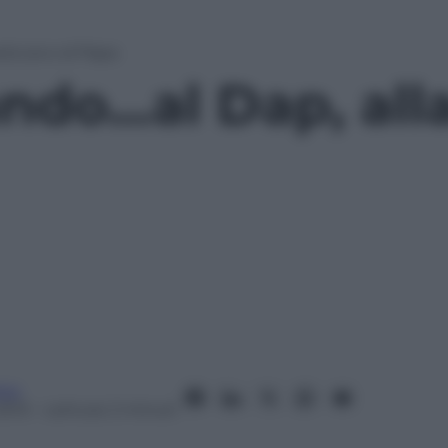
stura e al Papa
ando…al Dap, all
ico
2013
– Lettura: 2 minuti