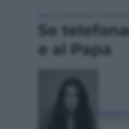
Home
»
Se telefonando…al Dap, alla Que
Se telefon
e al Papa
Annalisa Chir
1 Novembre 