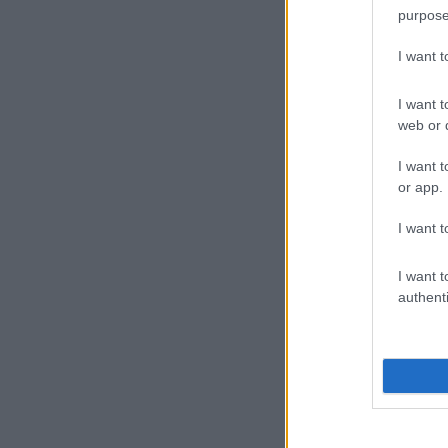
purpose
I want 
I want t
web or d
I want t
or app.
I want t
I want t
authenti