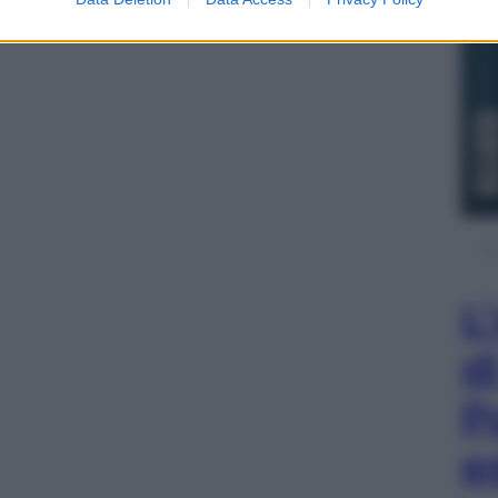
L
d
P
e