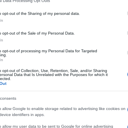
l Data Processing Opt Outs
on tutti hanno il numero di telefono diretto del
including but not limited to your visit or usage behaviour. You may click 
coli personali. Ma di fronte a un abuso cosi’ palese e
 to Google and its third-party tags to use your data for below specifi
iva per Giulia Ligresti quando ormai non sussisteva
o opt-out of the Sharing of my personal data.
ogle consent section.
a era a dir poco debilitata, che cosa avrebbe
In
onari segnalando un caso. Uno su migliaia di casi
o opt-out of the Sale of my Personal Data.
uso criminale che si fa in Italia delle manette senza
In
 Ma di fronte a una violenza di Stato non e’ stata a
magistrati, dal canto loro, hanno precisato di non
to opt-out of processing my Personal Data for Targeted
ing.
a scarcerazione.
In
o questi. E se un pm vorra’ indagare il ministro
o opt-out of Collection, Use, Retention, Sale, and/or Sharing
bia la compiacenza di indire una conferenza
ersonal Data that Is Unrelated with the Purposes for which it
e in Italia ministri e premier non possono
lected.
 amministrazione. Mai. Possono concedersi soltanto
Out
 sempre il cellulare occupato. Quanto gli piace.
consents
o allow Google to enable storage related to advertising like cookies on
evice identifiers in apps.
o allow my user data to be sent to Google for online advertising