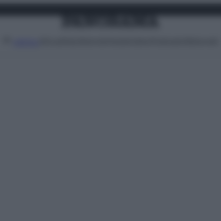
Attualità
Lifestyle
Moda
Video
Podcast
Abbonati
MENU