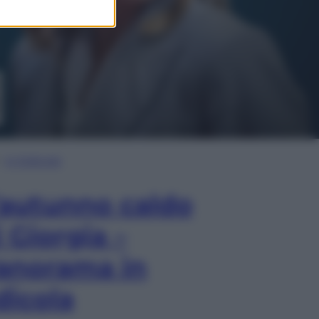
In Edicola
’autunno caldo
i Giorgia –
anorama in
dicola