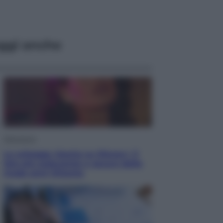
ggi anche
Televisione
Le schegge riporta su Disney+ il
lato più seducente e oscuro della
moda anni Ottanta