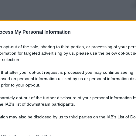
ocess My Personal Information
to opt-out of the sale, sharing to third parties, or processing of your per
formation for targeted advertising by us, please use the below opt-out s
 selection.
 dei balocchi accade che, se chiami i vertici del
 that after your opt-out request is processed you may continue seeing i
etenuta, non ti accade nulla. Poi chiami la questura
ased on personal information utilized by us or personal information dis
 di una ragazzina affinche’ sia affidata a una
 prior to your opt-out.
 sotto inchiesta per concussione. Poi il giudice ti
ificando il capo di imputazione nella fattispecie
rately opt-out of the further disclosure of your personal information by
(anziche’ per induzione). Cose strane. Per chiudere,
he IAB’s list of downstream participants.
esunte pressioni e, sentite bene, la procura indaga
acolo.
tion may also be disclosed by us to third parties on the IAB’s List of 
cellieri
e’ finita nell’occhio del ciclone per la
 that may further disclose it to other third parties.
e parlo. Volete sapere la mia? Non c’e’ nulla per cui
mettersi, tantomeno la signora Cancellieri che e’
 that this website/app uses one or more Google services and may gath