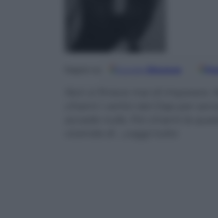
Google
Discover
Fo
Seguici su
Non si finisce mai di imparare. 
chiami i vertici del Dap per sens
accade nulla. Poi chiami la quest
vicenda di …Leggi tutto