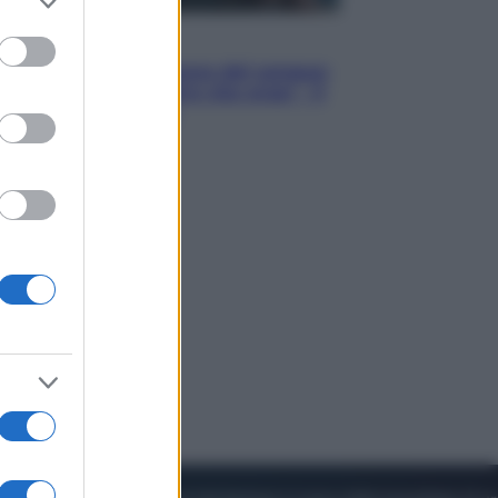
to grant or
ed purposes
Cinema
Robin Hood – Il prezzo del sangue:
Hugh Jackman, altro che eroe! – Il
video in esclusiva