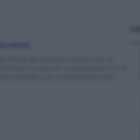
Le
nti preferite
Nel Paese dei balocchi accade che, se
ibilizzarli sul caso di una detenuta, non ti
ura di Milano per sensibilizzare sulla