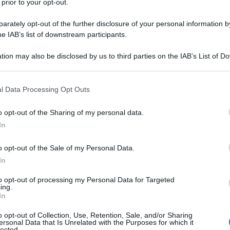
 prior to your opt-out.
rately opt-out of the further disclosure of your personal information by
he IAB’s list of downstream participants.
tion may also be disclosed by us to third parties on the IAB’s List of 
 that may further disclose it to other third parties.
rganization
, e il suo promotore è proprio
la
Cina
 that this website/app uses one or more Google services and may gath
volo siede anche la
Russia di Putin
e quest’anno
l Data Processing Opt Outs
ce dall’uscita unilaterale degli Usa dall’intesa sul
including but not limited to your visit or usage behaviour. You may click 
ma proprio in questo momento rappresenta più che
 to Google and its third-party tags to use your data for below specifi
o opt-out of the Sharing of my personal data.
ogle consent section.
In
leader dei sette paesi più industrializzati (Canada,
e, Italia e Stati Uniti), con lo
strappo senza
o opt-out of the Sale of my Personal Data.
a Bianca, Trump
, a
Qingdao
, in Cina, si è consolidato
In
to opt-out of processing my Personal Data for Targeted
uti i massimi rappresentanti di Cina e Russia, ma
ing.
ome
India e Pakistan
, oltre alle ex repubbliche
In
, Tagikistan e Uzbekistan.
o opt-out of Collection, Use, Retention, Sale, and/or Sharing
come osservatore anche l’Iran, che aspira sempre
ersonal Data that Is Unrelated with the Purposes for which it
Trump.
lected.