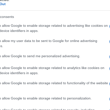
Out
consents
o allow Google to enable storage related to advertising like cookies on
i voleva contrapporre all’occidente, oggi lo SCO
evice identifiers in apps.
otenze mondiali un tempo in via di affermazione e
litare e anche economico. Paesi con un Pil in
o allow my user data to be sent to Google for online advertising
egemonia statunitense e la politica aggressiva
s.
nche sotto forma di
dazi
(vedasi la Cina).
ebbe allargare i propri confini anche ad
to allow Google to send me personalized advertising.
oprattutto Iran. Interlocutore privilegiato – anche
 poi la
Turchia
, nonostante quest’ultima sia parte
o allow Google to enable storage related to analytics like cookies on
evice identifiers in apps.
na
o allow Google to enable storage related to functionality of the website
o allow Google to enable storage related to personalization.
e annuale – così come a presiedere i lavori – sia
erro con Washington proprio sul fronte delle
li Stati Uniti riguarda anche l’intesa sul nucleare
o allow Google to enable storage related to security, including