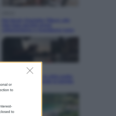
Lifestyle
Dal blush Charlotte Tilbury alle
tote bag: perché ormai
collezioniamo e rivendiamo tutto
Esteri
Perché Hiroshima: la città scelta
per mostrare al mondo la bomba
sonal or
atomica
ection to
nterest-
closed to