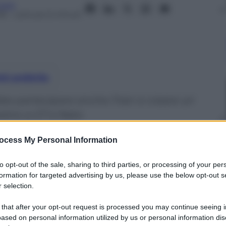
usso
18
– Lettura: 6 minuti
nti preferite
e partecipare anche l’Iran e creare un
ativo a G7 e Nato
ocess My Personal Information
to opt-out of the sale, sharing to third parties, or processing of your per
formation for targeted advertising by us, please use the below opt-out s
 selection.
 that after your opt-out request is processed you may continue seeing i
ased on personal information utilized by us or personal information dis