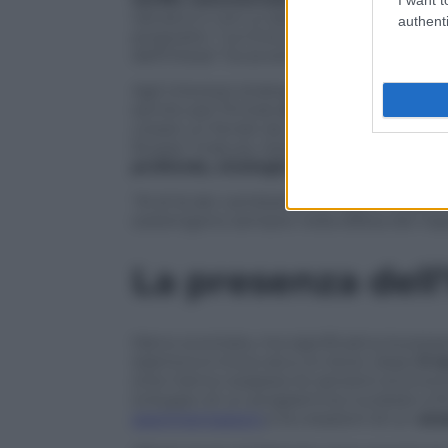
iraniano e non a caso la prima dichiarazi
authenti
proposito: “La Cina è pronta a lavorare c
dell’intesa” ha avvertito il presidente ci
Agli interessi strategici si uniscono poi 
servito per firmare
accordi per un valo
creare un fondo da circa 1 miliardo. Xi Ji
Russia “matura, risoluta e stabile” e ha 
profonda, strategica e significativa” t
“Al di là dei cambiamenti nella situazio
sostengono sempre nella difesa dei rispet
La presenza dell’
Meno scontata, ma significativa la prese
islamica si trova ora a un bivio: dopo
il 
(che hanno sospeso le sanzioni economi
sviluppo di un programma nucleare a fin
sperimentazioni
e la creazioni di un
ars