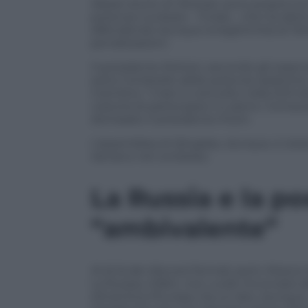
Alleati storici di Teheran sono proprio la C
potenza nucleare – l’India – che ha dett
difendendo dunque la legittimità di Te
penalizzazioni.
Il presidente Rohani, secondo gli osserva
sotto l’ombrello delle potenze asiatiche,
Cremlino: “L’Iran è coinvolto nella SCO
volontà di parteciparvi in pieno. Conosc
dichiarato il presidente Putin.
L’assemblea di Qingdao, dunque, è stata
iraniano nel consesso.
La Russia e la po
“ambivalente”
Al di là dei discorsi formali, però, Mo
La Russia, infatti, non vuole rinunciare a
dimentica l’Europa. Da un lato, dunque