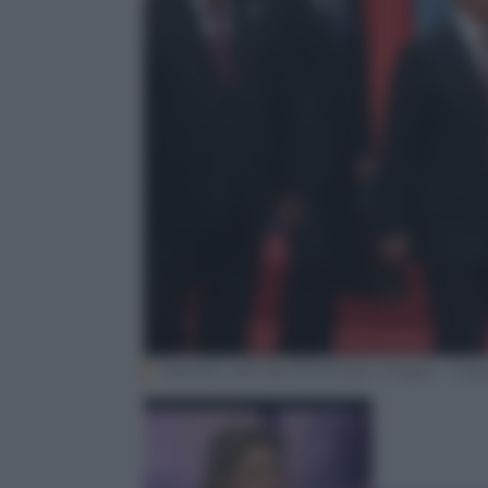
MIKHAIL METZEL/AFP/Getty Images – 11 gi