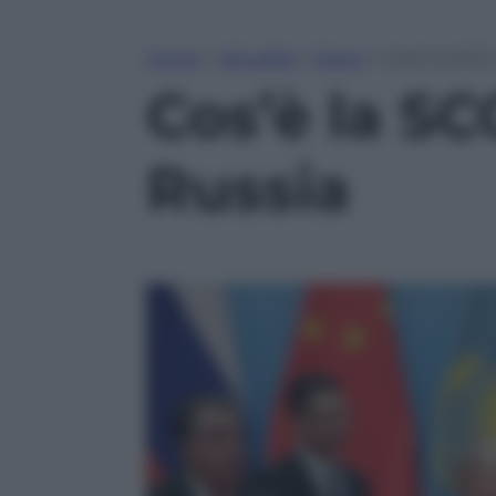
Home
»
Attualità
»
Esteri
»
Cos’è la SCO,
Cos’è la SC
Russia