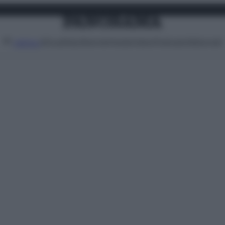
Attualità
Lifestyle
Moda
Video
Podcast
Abbonati
MENU