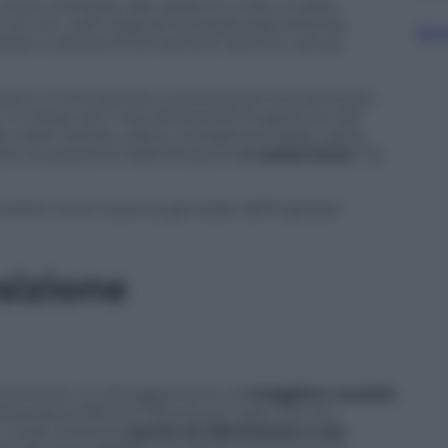
ina e la Russia, alle quali si è unita un’altra
o di non voler seguire la strada statunitense,
Sfog
heran a dotarsi di armamenti atomici, senza
tori, è intenzionato a posizionarsi ancora di più
 in chiave anti-Usa, sfruttando le aperture del
 da molto tempo, siamo consapevoli della vostra
ete la posizione della Russia e
vi sosterremo
” ha
 letta come la prova generale dell’ingresso
sizione
sca mantiene un atteggiamento di
maggiore cautela
.
lla propria sfera di influenza in Asia, ma non
, vuole rimanere
punto di riferimento a est
,