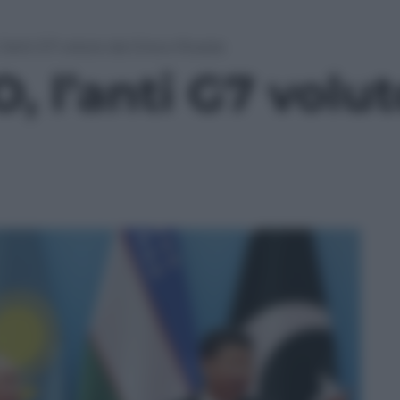
 l’anti G7 voluto da Cina e Russia
O, l’anti G7 volu