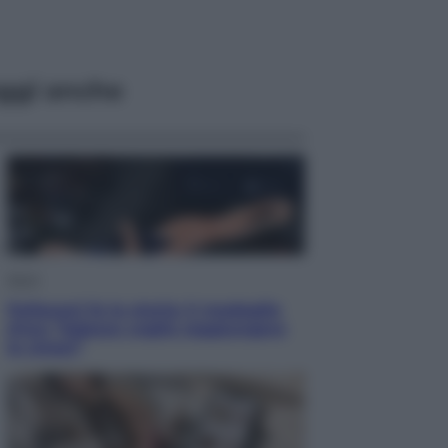
ggi anche
Sport
Pellacani fa la storia: 5 medaglie
d’oro “Adesso voglio raggiungere
le cinesi”