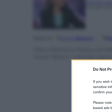
Eleonora Lor
12 Giugno 20
Google
Discover
Fo
Seguici su
Otre a Pechino e Mosca, potrebb
nuovo “blocco” orientale altern
Do Not Pr
If you wish 
sensitive in
confirm your
Please note
based ads b