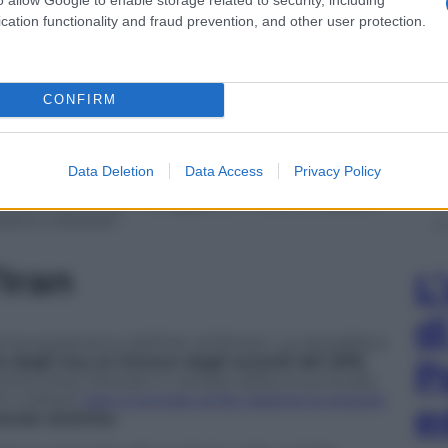
one, a inizio lavori a Qingdao, è stata a questo
cation functionality and fraud prevention, and other user protection.
on la Russia e gli altri paesi per il mantenimento
nese Xi Jinping.
quelli economici. Non a caso il vertice orientale è
CONFIRM
re commerciale di 2,6 miliardi di euro
, oltre che a
nping ha parlato, infatti, di cooperazione con la
definito quella con Mosca la
relazione “più
ra big mondiali.
Data Deletion
Data Access
Privacy Policy
ne internazionale – ha aggiunto – Cina e Russia si
tivi interessi”.
Iran
L
d
nza quest’anno dell’Iran di Rohani. La repubblica
no degli Usa al rinnovo degli accordi del 2015
P
che verso Teheran in cambio della rinuncia allo
i militari)
l’Iran è tentato di far ripartire le proprie
e
enale atomico
.