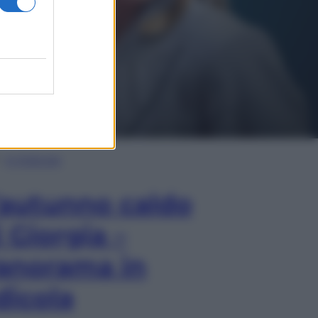
In Edicola
’autunno caldo
i Giorgia –
anorama in
dicola