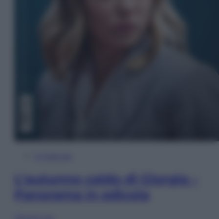
In Edicola
L’autunno caldo di Giorgia –
Panorama in edicola
Sfoglia ora