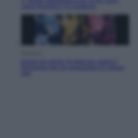
IT Wallet obbligatorio per la Pa: cos’è,
come funziona e le scadenze
Televisione
Estate da anime: 10 titoli per capire il
fenomeno che ha conquistato la cultura
pop