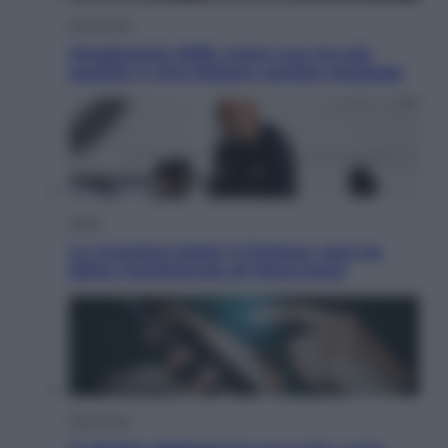
Economia
Vendemmia 2026, meno uva ma più
qualità: il vino italiano cambia strategia
Sport
La Juventus batte il Chelsea: cosa ha
detto l’amichevole di Hong Kong
Economia