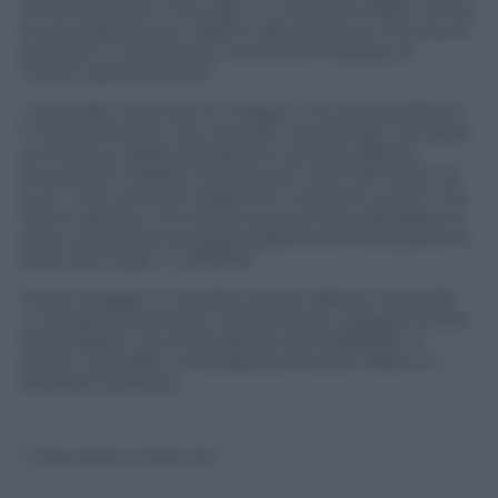
4mila interventi chirurgici in violazione delle norme
di accreditamento relative alla presenza minima di
operatori e anestesisti, nonchè di impiego di
medici specializzandi”.
L’ospedale, secondo le indagini, “ha autocertificato
il mantenimento dei requisiti richiesti per l’accesso
al rimborso della prestazione sanitaria offerta,
ottenendo indebiti rimborsi per oltre 28 milioni di
euro”. Nei confronti degli enti, chiarisce la Gdf, “che
hanno gestito nel tempo la struttura ospedaliera è
stata contestata la responsabilità amministrativa ai
sensi del D.Lgs. n. 231/2001”.
Tra gli indagati ci sarebbe anche Alberto Zangrillo
“in qualità di primario” di Anestesia. Indagati anche
Nicola Bedin, amministratore del S.Raffaele, lo
stesso ospedale, la Fondazione Monte Tabor e il
direttore sanitario.
© Riproduzione Riservata