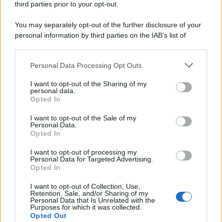
third parties prior to your opt-out.
You may separately opt-out of the further disclosure of your
personal information by third parties on the IAB’s list of
downstream participants.
Personal Data Processing Opt Outs
This information may also be disclosed by us to third parties
on the IAB’s List of Downstream Participants that may further
I want to opt-out of the Sharing of my
disclose it to other third parties.
personal data.
Opted In
Please note that this website/app uses one or more Google
services and may gather and store information including but
I want to opt-out of the Sale of my
Personal Data.
not limited to your visit or usage behaviour. You may click to
Opted In
grant or deny consent to Google and its third-party tags to
use your data for below specified purposes in below Google
I want to opt-out of processing my
consent section.
Personal Data for Targeted Advertising.
Opted In
I want to opt-out of Collection, Use,
Retention, Sale, and/or Sharing of my
Personal Data that Is Unrelated with the
Purposes for which it was collected.
Opted Out