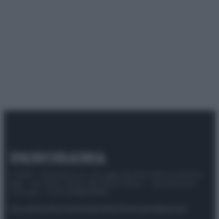
© 2025 – Panorama s.r.l. (Gruppo Società Editrice Italiana
spa) – Via Vittor Pisani 28, 20124 Milano – riproduzione
riservata – P.IVA 10518230965
Attualità
Lifestyle
Moda
Video
Podcast
Abbonati