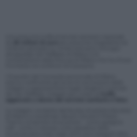
Una presunta truffa al servizio sanitario nazionale
da
28 milioni di euro
per presunte irregolarità nei
rimborsi percepiti su 4mila interventi chirurgici
all’ospedale San Raffaele di Milano: è la
contestazione della Procura di Milano che ha chiuso
l’inchiesta nei confronti di 9 persone.
I finanzieri del Comando provinciale di Milano
stanno notificando gli avvisi di conclusione delle
indagini a rappresentanti legali, dirigenti e primari
del San Raffaele, indagati per il reato di
truffa
aggravata a danno del servizio sanitario e falso
.
Le indagini, condotte dal Nucleo di polizia tributaria
di Milano e coordinate dal pm Giovanni Polizzi,
“hanno consentito di accertare – come spiega la
Gdf – come in diverse unità operative della
struttura siano stati negli ultimi anni eseguiti oltre