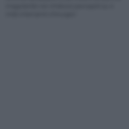
irregolarità nei rimborsi percepiti su 4
mila interventi chirurgici