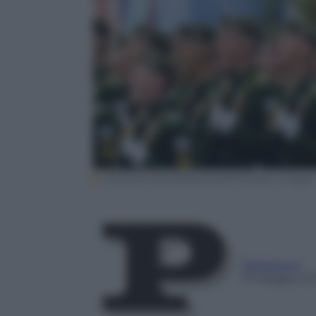
NATALIA KOLESNIKOVA/AFP/Getty Images
Redazione
10 Maggio 20