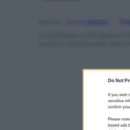
Google
Discover
Fo
Seguici su
Le celebrazioni della Russia di Pu
sovietica nella Seconda Guerra
Do Not Pr
If you wish 
sensitive in
confirm your
Please note
based ads b