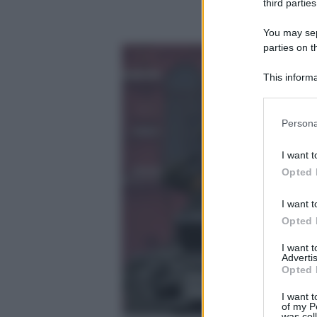
third parties
You may sepa
parties on t
This informa
Participants
Please note
Persona
information 
deny consent
I want t
in below Go
Opted 
I want t
Opted 
I want 
Advertis
Opted 
I want t
of my P
was col