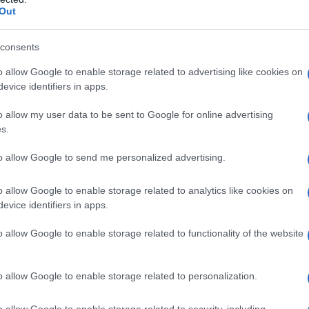
 Images
Out
icolo da combattimento della fanteria russa BMP-3
ia, durante la parata militare che celebra il 72°
consents
a sulla Germania nazista.
o allow Google to enable storage related to advertising like cookies on
evice identifiers in apps.
o allow my user data to be sent to Google for online advertising
s.
to allow Google to send me personalized advertising.
o allow Google to enable storage related to analytics like cookies on
evice identifiers in apps.
o allow Google to enable storage related to functionality of the website
o allow Google to enable storage related to personalization.
o allow Google to enable storage related to security, including