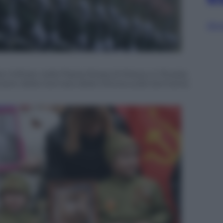
Sfog
militare nella Piazza Rossa di Mosca, in Russia,
rsario della Giornata della Vittoria sulla Germania