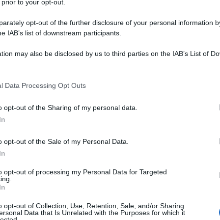
 prior to your opt-out.
rately opt-out of the further disclosure of your personal information by
he IAB’s list of downstream participants.
tion may also be disclosed by us to third parties on the IAB’s List of 
 that may further disclose it to other third parties.
 that this website/app uses one or more Google services and may gath
l Data Processing Opt Outs
including but not limited to your visit or usage behaviour. You may click 
 to Google and its third-party tags to use your data for below specifi
o opt-out of the Sharing of my personal data.
ogle consent section.
In
o opt-out of the Sale of my Personal Data.
In
to opt-out of processing my Personal Data for Targeted
ing.
In
o opt-out of Collection, Use, Retention, Sale, and/or Sharing
ersonal Data that Is Unrelated with the Purposes for which it
lected.