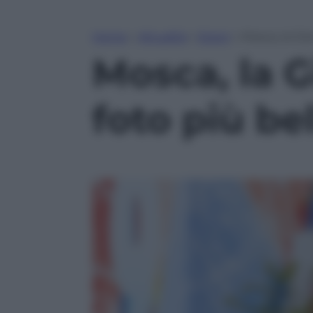
Home
»
Attualità
»
Esteri
»
Mosca, la Gio
Mosca, la G
foto più be