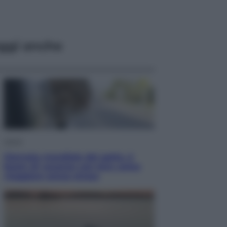
ggi anche
Viaggi
Giornata mondiale del gatto, è
boom di vacanze con loro: come
viaggiare senza stress