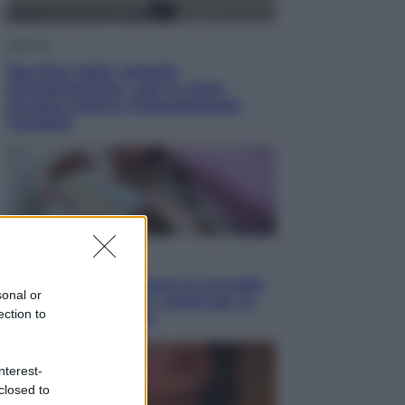
Lifestyle
Sea-Doo: dalla velocità
all’esplorazione, così le moto
d’acqua stanno rivoluzionando
l’outdoor
Salute
«La pillola» e il tumore al cervello:
sonal or
quali sono davvero i rischi per le
ection to
donne che la usano
nterest-
closed to