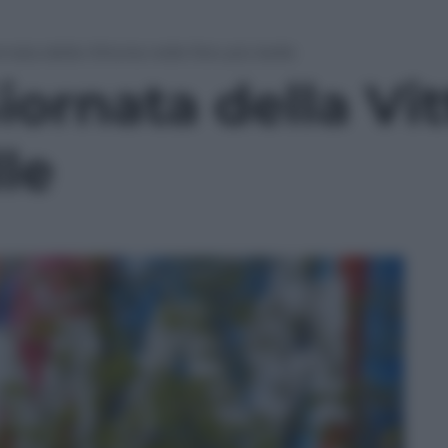
rnata della Vittoria nelle foto più belle
iornata della Vit
lle