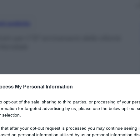
nti preferite
tin per il 72° anniversario della vittoria
 Mondiale
ocess My Personal Information
to opt-out of the sale, sharing to third parties, or processing of your per
formation for targeted advertising by us, please use the below opt-out s
 selection.
 that after your opt-out request is processed you may continue seeing i
ased on personal information utilized by us or personal information dis