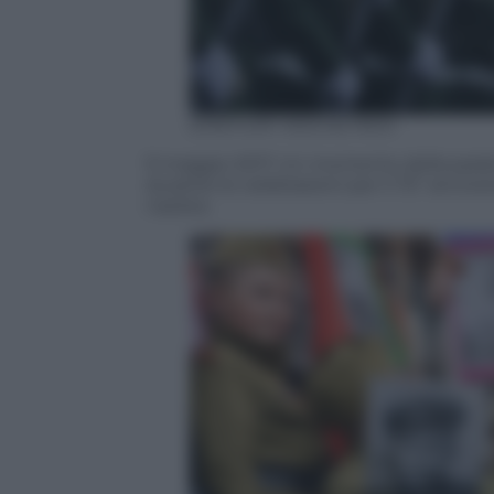
EPA/YURY KOCHETKOV
9 maggio 2017. Un momento della parata 
durante le celebrazioni per il 72° annive
nazista.