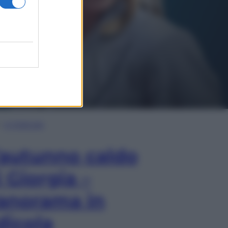
In Edicola
’autunno caldo
i Giorgia –
anorama in
dicola