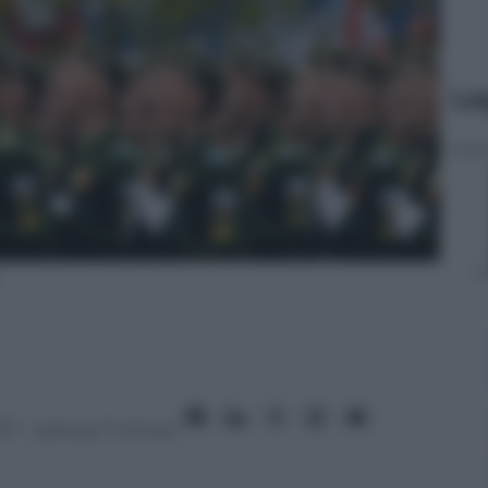
Le
17
– Lettura: 7 minuti