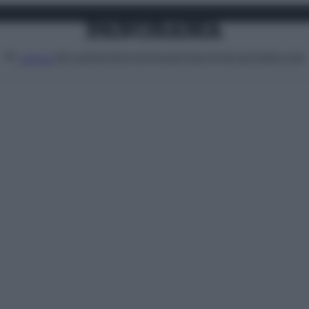
Attualità
Lifestyle
Moda
Video
Podcast
Abbonati
MENU