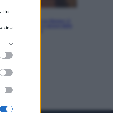
 third
Televisione
Le schegge riporta su Disney+ il
lato più seducente e oscuro della
Downstream
moda anni Ottanta
er and store
to grant or
ed purposes