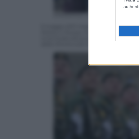
authenti
EPA/SERGEI ILNITSKY
9 maggio 2017. Migliaia di parenti di so
Mosca, in Russia, nel corteo del Regg
incorniciata del proprio caro, durante le 
della Vittoria sulla Germania nazista.