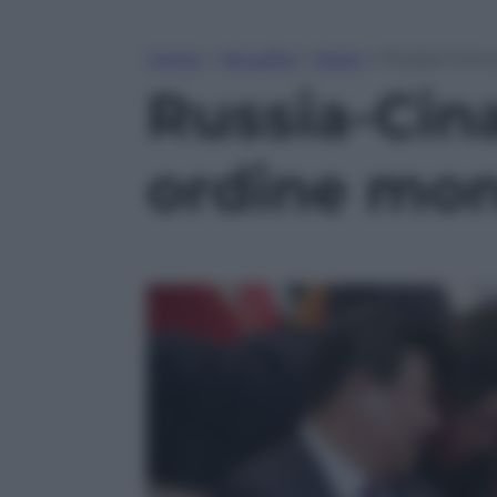
Home
»
Attualità
»
Esteri
»
Russia-Cina,
Russia-Cin
ordine mon