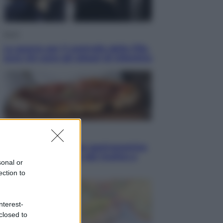
Sport
La guerra per il controllo della Fifa,
ecco chi sono gli alleati di Infantino
Vino e Cibo
Pizza, la rivoluzione gastronomica
in tavola che parte dal mulino a
sonal or
pietra
ection to
nterest-
closed to