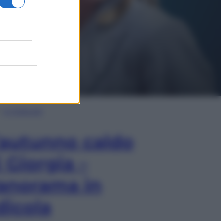
In Edicola
’autunno caldo
i Giorgia –
anorama in
dicola