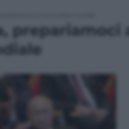
 prepariamoci a un nuovo ordine mondiale
a, prepariamoci
diale