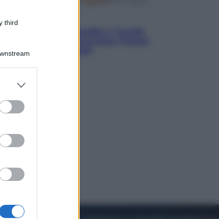
Esteri
 third
Pakistan, Arabia Saudita e Turchia
verso un patto di sicurezza: l’intesa
che preoccupa Israele
Downstream
er and store
to grant or
ed purposes