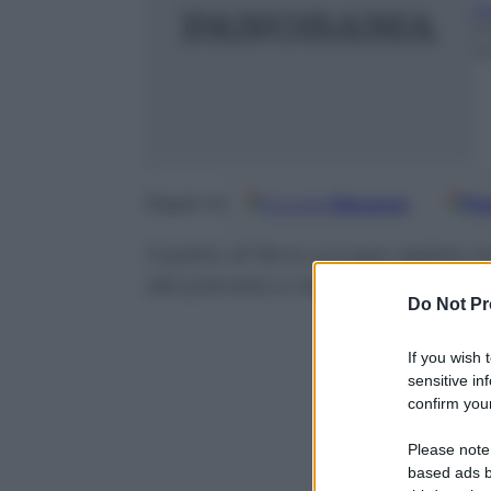
A
2
m
Google
Discover
Fo
Seguici su
Il patto di ferro sul gas siglato 
del pianeta e rischia di mettere 
Do Not Pr
If you wish 
sensitive in
confirm your
Please note
based ads b