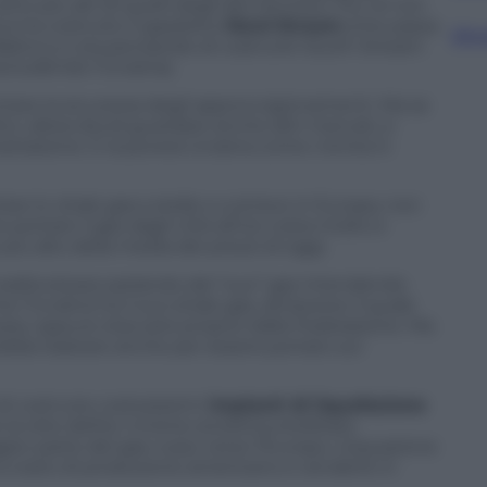
ono più alti di quelli degli altri fornitori. Pur di non
a ha costruito il gasdotto
Nord Stream
(che passa
Sfog
altico,) e sta pensando di costruire South Stream
scludendo l’Ucraina).
tare la sicurezza degli approvvigionamenti. Ma se
tici, allora dovrà guardare anche altri mercati, e
ostrazione. E la povera Ucraina come c’entra in
are lo
shale gas
a stelle e a strisce in Europa, non
portare il gas dagli USA all’Ue costa molto e
più alto della media dei prezzi di oggi.
realtà stesse parlando del “suo” gas intendendo
 l’Ucraina ha il suo shale gas, attraverso il quale
sia, oppure staccarsi proprio dalla Federazione. Ma
trebbe bastare anche per essere portato sul
i costruire costosissimi
impianti di liquefazione
 la rete dell’ex Unione sovietica ereditata
ggior parte del gas russo verso l’Europa. L’equazione
na a costo di produzione americano e venderlo in