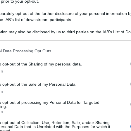
 prior to your opt-out.
rately opt-out of the further disclosure of your personal information by
he IAB’s list of downstream participants.
tion may also be disclosed by us to third parties on the IAB’s List of 
 that may further disclose it to other third parties.
 that this website/app uses one or more Google services and may gath
l Data Processing Opt Outs
including but not limited to your visit or usage behaviour. You may click 
 to Google and its third-party tags to use your data for below specifi
uropa si è rotto. Il Vecchio Continente rimane per
o opt-out of the Sharing of my personal data.
ogle consent section.
, con interscambi da capogiro (circa 400 miliardi di
In
rché se si guarda all’Unione europea Paese per
picapo di interessi (e pensieri) diversi, mentre la
o opt-out of the Sale of my Personal Data.
 partner “unico” commerciale della Federazione
Shangai
il patto già di ferro tra Pechino e Mosca
In
all’Europa.
to opt-out of processing my Personal Data for Targeted
ing.
imprevista. Se, da una parte, l’Europa ha scelto la
In
do senza se e senza ma il nuovo governo di Kiev e
smo attraverso sanzioni anti-Putin (seppur di poco
o opt-out of Collection, Use, Retention, Sale, and/or Sharing
un comportamento più cauto, e ha preferito stare
ersonal Data that Is Unrelated with the Purposes for which it
gio silenzioso.
lected.