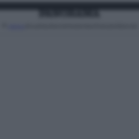
Attualità
Lifestyle
Moda
Video
Podcast
Abbonati
MENU