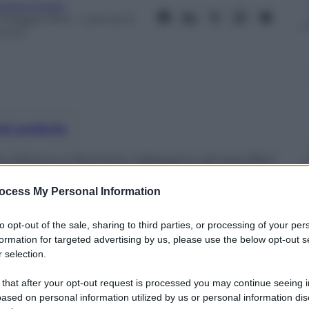
ndrea Soglio
1 Maggio 2014
– Lettura: 6
inuti
nti preferite
tra Mosca e Pechino ridisegna gli equilibri
all’angolo l’Europa e gli Usa
ocess My Personal Information
to opt-out of the sale, sharing to third parties, or processing of your per
formation for targeted advertising by us, please use the below opt-out s
 selection.
 that after your opt-out request is processed you may continue seeing i
ased on personal information utilized by us or personal information dis