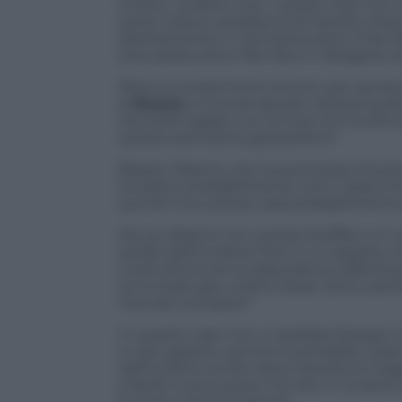
Inoltre, va detto che i i prezzi russi non s
avere nessun problema di transito, Mosc
direttamente in Germania sotto il Mar B
(che passa sotto Mar Nero in Bulgaria, e
Sforzi e investimenti enormi, per aumen
la
Russia
si troverà davanti ostacoli poli
l’accordo siglato con la Cina ne è la dim
questo panorama geopolitico?
Barack Obama, che ha promesso di port
ha detto probabilmente tutto. Ossia che 
quindi il suo prezzo sarà probabilmente 
Ma, se Obama non avesse bluffato e in 
quello dell’Ucraina? Non è un segreto che
vuole diminuire la dipendenza dalla Rus
se lo shale gas ucraino fosse tanto, po
mercato europeo?
In questo caso non ci sarebbe bisogno d
e navi-gasiere, perché si potrebbe usare
dall’Ucraina, la rete dove transita la ma
è facile: si può avere l’oro blu in Ucrai