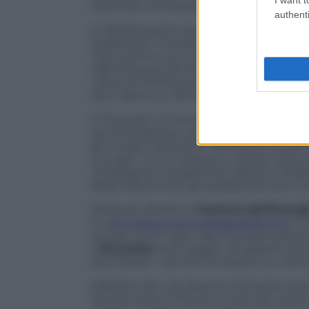
diventare ancora più forte.
authenti
E dall’altra parte del globo come reagi
leadership mondiale, anche a causa dei suo
Usa nutrono una vera e propria allergia n
dall’influenza del dollaro. Il contratto t
valuta di riferimento), vedrà poi realme
due valute un riferimento regionale.
E l’Europa? L’Unione sta preparando le
sicché preferisce assistere passivamente
gli europei dicevano: “La Russia ha solo 
suo gas”, con le sanzioni o senza. Sulla 
compagnie energetiche italiane e ted
dopo essere stati gli
speaker
per anni (m
Parlando all’ultimo
Festival dell’Energi
ho
ammesso che la strada della Cina
è v
sul gas, ma in ogni caso l’Europa rester
e
Bruxelles
sono legate da rapporti stori
secondaria – perché l’Europa è un clie
Dall’altro lato, da decenni la Russia è pe
ha interrotto le forniture (solo per pochi 