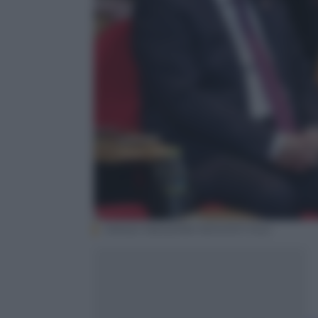
Mikhail Metzel/RIA NOVOSTI Pool