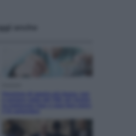
ggi anche
Economia
Pensione di agosto più bassa, non
è sempre colpa del 730: chi rischia
la trattenuta Inps e cosa fare entro
il 15 settembre