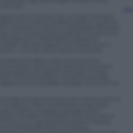
o Suleimani, capo delle brigate al Quds, è stato
 americani.
Sfog
 rapporti sia con Amman che con Riad, intendono
ione tra i sistemi di difesa israeliani e quelli dei
zitutto, ma anche in vista di un disimpegno dal Medio
mpo, per il momento senza grande successo. Ecco
ra Gerusalemme e Washington è passata al
ilitare Usa nella regione, che include anche il
riente – e non più allo European Command.
ni belliche di sabato notte dimostra che la
leanza militare intorno a Gerusalemme può avere
rmalizzazione dei rapporti tra Israele e mondo
ddetti «Accordi di Abramo» che già Emirati Arabi
glato, e a cui si vorrebbe ora legare anche la firma
rma degli Accordi, la Giordania deve tenere conto di
fatto di ospitare milioni di palestinesi rende molto
te iniziative di palazzo e gli stessi politici
fronti di Israele. Dall’ottobre 2023 non a caso le
r fronte a una vasta protesta popolare. Protesta
sone arrestate dalle forze di sicurezza e