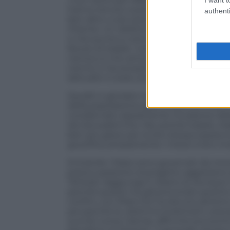
hanno tenuto a precisare le autorità gior
authenti
ben altro: e più precisamente, la costru
Oriente. Un obiettivo cui gli Stati Uniti
e che punta a coinvolgere la Giordania e 
favore di Israele. Come a far valere l’an
nemico è mio amico: «Se tu ascolti la sua
nemici e l’avversario dei tuoi avversari»
latitudini è stato studiato con attenzion
Sauditi e giordani non sono mai stati ten
della popolazione (pari a circa 2,3 mili
condannato aspramente l’invasione dell
da Gerusalemme. Ma, poiché Israele, Ar
ben più grave per la loro stessa sopravvi
giustifica ampiamente i mezzi a loro m
Entrambi i Paesi sono governati da mo
preoccupazione al progetto aggressivo de
Teheran raggiunga il Libano (e dunque il
perché questo ha già provocato guerre e
confini, con Riad che ha dovuto persino
poi perché la «dottrina Suleimani» preve
sunniti come Hamas, affinché provochino