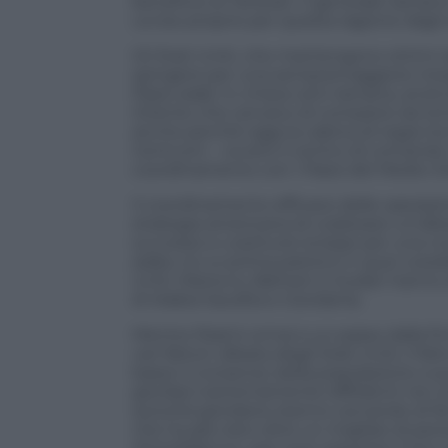
beneficio di Teheran. Il generale iranian
ucciso proprio per questa ragione dagli
Gli Stati Uniti, che mantengono ottimi
spingere per una sempremaggiore integraz
Paesi arabi: in chiave anti iraniana, an
Oriente che cercano di compiere da te
anche perché oggi la cabina di regia t
Centcom – ovvero il centro di comando m
coordinamento con i Paesi del Medio O
Il coordinamento efficace delle operazio
strategia americana di coalizzare un’al
successo e costituire la base per una no
arabo, la cui prima pietra è in quei cosi
Uniti, Marocco, Bahrein e Sudan hanno si
di Arabia Saudita e Giordania.
Mentre Riad è ormai a un passo dalla fi
vari fattori: alleata degli Stati Uniti, il 
basso il consenso della popolazione a ques
giordani estremamente diffidenti nei con
autorità giordane stanno cercando di fa
che ha già visto oltre un migliaio di per