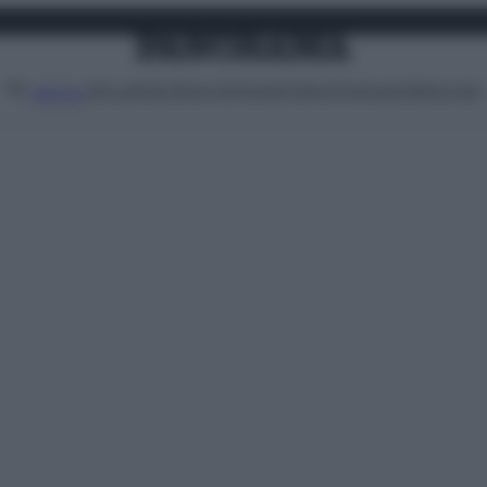
Attualità
Lifestyle
Moda
Video
Podcast
Abbonati
MENU