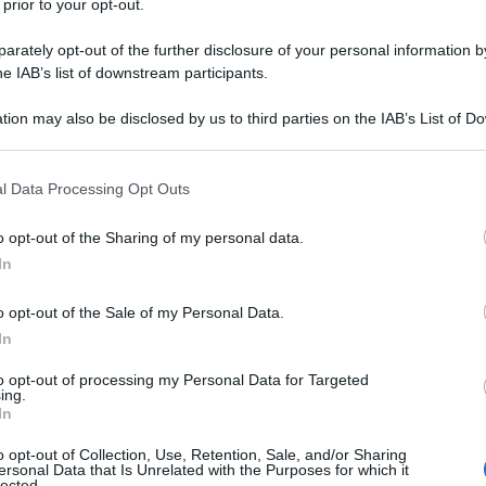
 prior to your opt-out.
rately opt-out of the further disclosure of your personal information by
he IAB’s list of downstream participants.
tion may also be disclosed by us to third parties on the IAB’s List of 
 that may further disclose it to other third parties.
 that this website/app uses one or more Google services and may gath
l Data Processing Opt Outs
including but not limited to your visit or usage behaviour. You may click 
 to Google and its third-party tags to use your data for below specifi
o opt-out of the Sharing of my personal data.
ogle consent section.
In
o cominciato a circolare immagini del re di
sa dell’esercito israeliano. Il che, in un Paese dove
e (2,3 milioni di persone), suona piuttosto strano.
o opt-out of the Sale of my Personal Data.
o, ma il senso è chiaro: una parte di giordani e
In
ente contro il governo di sua maestà perché a
n la causa palestinese. Da dove derivano queste
to opt-out of processing my Personal Data for Targeted
ing.
In
 di sabato notte contro Israele. Quando cioè i
ide il potere in Iran con gli ayatollah, hanno dato il
o opt-out of Collection, Use, Retention, Sale, and/or Sharing
ili, che tuttavia è stato completamente
ersonal Data that Is Unrelated with the Purposes for which it
lected.