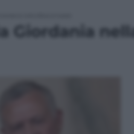
 Giordania nella difesa di Israele
la Giordania nell