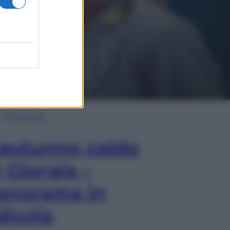
In Edicola
’autunno caldo
i Giorgia –
anorama in
dicola