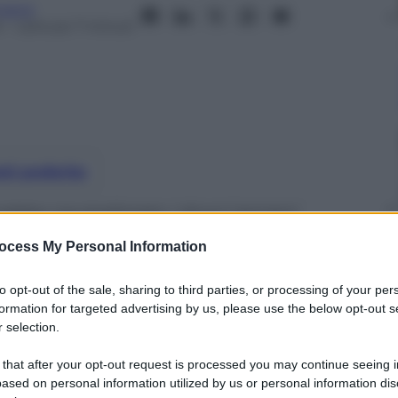
nanzi
4
– Lettura: 7 minuti
nti preferite
rebbe neutralizzato i droni iraniani
esti raggiungessero il confine
ocess My Personal Information
 lo scenario di una volontà di
occidentale in Medio Oriente
to opt-out of the sale, sharing to third parties, or processing of your per
formation for targeted advertising by us, please use the below opt-out s
 selection.
 that after your opt-out request is processed you may continue seeing i
ased on personal information utilized by us or personal information dis