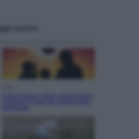
ggi anche
Viaggi
Eclissi totale e stelle cadenti: dove
ammirare il cielo più spettacolare
dell’estate