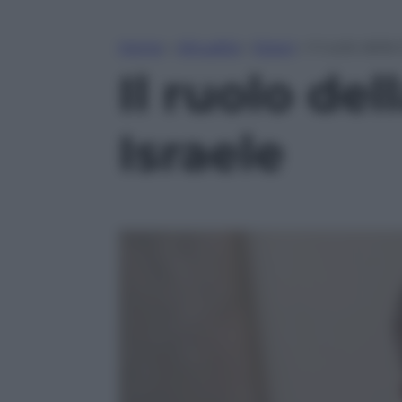
Home
»
Attualità
»
Esteri
»
Il ruolo della
Il ruolo del
Israele