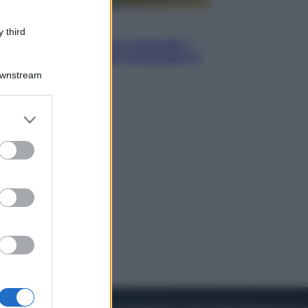
Energia
 third
Aiuto! In Italia manca l’energia. I
quattro ostacoli che minacciano il
nostro futuro
Downstream
er and store
to grant or
ed purposes