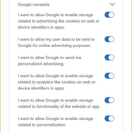
Google consents
I want to allow Google to enable storage
related to advertising like cookies on web or
device identifiers in apps.
I want to allow my user data to be sent to
Google for online advertising purposes.
I want to allow Google to send me
personalized advertising.
I want to allow Google to enable storage
related to analytics like cookies on web or
device identifiers in apps.
I want to allow Google to enable storage
related to functionality of the website or app.
I want to allow Google to enable storage
related to personalization.