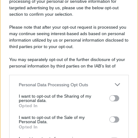
processing of your personal or sensitive information for
targeted advertising by us, please use the below opt-out
section to confirm your selection.
Please note that after your opt-out request is processed you
may continue seeing interest-based ads based on personal
information utilized by us or personal information disclosed to
third parties prior to your opt-out.
You may separately opt-out of the further disclosure of your
personal information by third parties on the IAB’s list of
downstream participants.
Personal Data Processing Opt Outs
This information may also be disclosed by us to third parties
on the IAB’s List of Downstream Participants that may further
I want to opt-out of the Sharing of my
disclose it to other third parties.
personal data.
Opted In
Please note that this website/app uses one or more Google
services and may gather and store information including but
I want to opt-out of the Sale of my
Personal Data.
not limited to your visit or usage behaviour. You may click to
Opted In
grant or deny consent to Google and its third-party tags to
use your data for below specified purposes in below Google