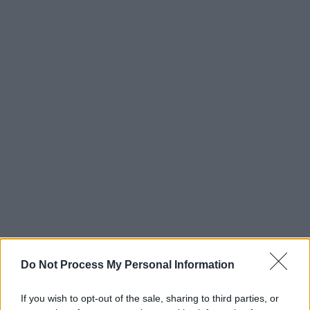
Do Not Process My Personal Information
If you wish to opt-out of the sale, sharing to third parties, or