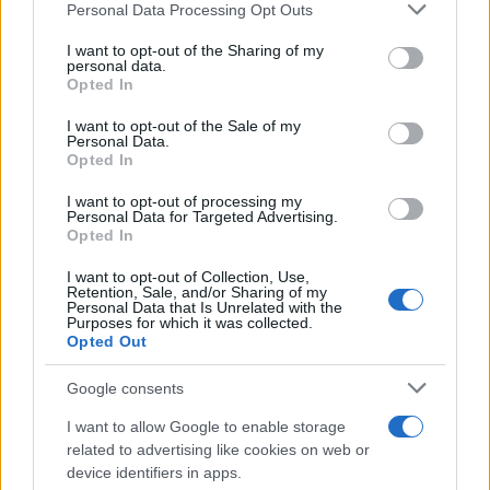
Personal Data Processing Opt Outs
This information may also be disclosed by us to third parties
on the IAB’s List of Downstream Participants that may further
I want to opt-out of the Sharing of my
disclose it to other third parties.
personal data.
Opted In
Please note that this website/app uses one or more Google
services and may gather and store information including but
I want to opt-out of the Sale of my
Personal Data.
not limited to your visit or usage behaviour. You may click to
Opted In
grant or deny consent to Google and its third-party tags to
use your data for below specified purposes in below Google
I want to opt-out of processing my
consent section.
Personal Data for Targeted Advertising.
Opted In
I want to opt-out of Collection, Use,
Retention, Sale, and/or Sharing of my
Personal Data that Is Unrelated with the
Purposes for which it was collected.
Opted Out
Google consents
I want to allow Google to enable storage
related to advertising like cookies on web or
device identifiers in apps.