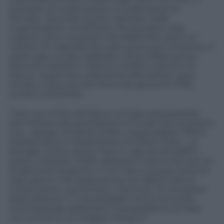
processo di ricostruzione si è praticamente
fermato. Secondo quanto riportato dalle
organizzazioni umanitarie che lavorano nella
regione, sono necessari oltre 800.000 carichi di
camion di materiale da costruzione per rimettere in
piedi case, scuole, ospedali e altre infrastrutture
distrutte durante i ripetuti conflitti e gli anni di
blocco. A gennaio, solamente 579 camion sono
entrati a Gaza, ancora meno dei già pochi (795)
entrati a dicembre.
“Solo con la fine del blocco di Gaza sarà possibile
permettere alla popolazione di ricostruire la propria
vita – spiega Umiliana Grifoni, responsabile Ufficio
Mediterraneo e Medioriente di Oxfam Italia -. Le
famiglie vivono da sei mesi in case senza soffitti,
pareti o finestre. Molte abitazioni hanno solo sei ore
di elettricità al giorno e non hanno acqua corrente.
Ogni giorno che passa senza che abbia inizio la
ricostruzione, aumentano i rischi per la vita stessa
delle persone. E’ inaccettabile che la comunità
internazionale abbandoni la popolazione di Gaza
nel momento di maggior bisogno”.