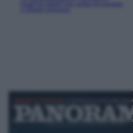
luoghi tra delfini rosa, grotte di smeraldo
e villaggi sull’acqua