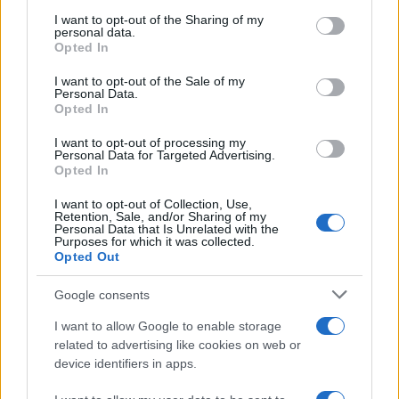
on the IAB’s List of Downstream Participants that may further
I want to opt-out of the Sharing of my
disclose it to other third parties.
personal data.
Opted In
Please note that this website/app uses one or more Google
services and may gather and store information including but
I want to opt-out of the Sale of my
Personal Data.
not limited to your visit or usage behaviour. You may click to
Opted In
grant or deny consent to Google and its third-party tags to
use your data for below specified purposes in below Google
I want to opt-out of processing my
consent section.
Personal Data for Targeted Advertising.
Opted In
I want to opt-out of Collection, Use,
Retention, Sale, and/or Sharing of my
Personal Data that Is Unrelated with the
Purposes for which it was collected.
Opted Out
Google consents
I want to allow Google to enable storage
related to advertising like cookies on web or
device identifiers in apps.