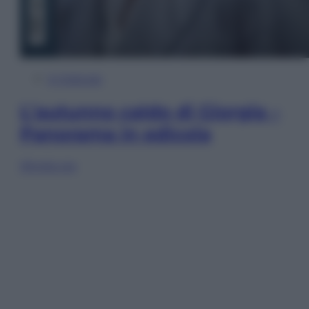
In Edicola
L’autunno caldo di Giorgia –
Panorama in edicola
Sfoglia ora