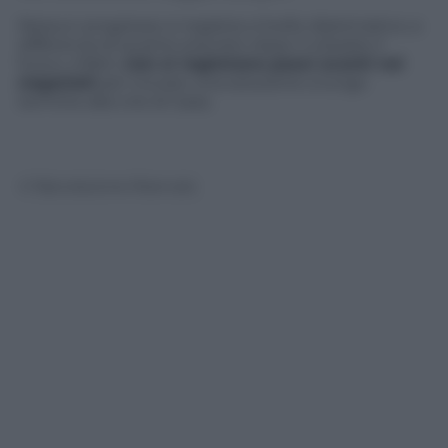
Nessun progresso si registra a livello diplomatico; a
differenza di quanto previsto dopo il cessate il
fuoco, infatti,
non si registrano passi avanti nei
negoziati
per trovare una soluzione a lungo
termine alla crisi di Gaza.
© Riproduzione Riservata