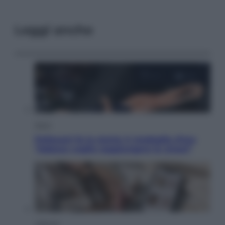
Leggi anche
Sport
Pellacani fa la storia: 5 medaglie d’oro
“Adesso voglio raggiungere le cinesi”
Lifestyle