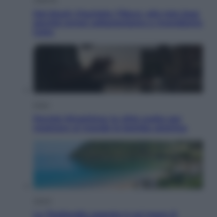
Dal blush Charlotte Tilbury alle tote bag:
perché ormai collezioniamo e rivendiamo
tutto
Esteri
Perché Hiroshima: la città scelta per
mostrare al mondo la bomba atomica
Viaggi
La Thailandia segreta è sul mare: 8