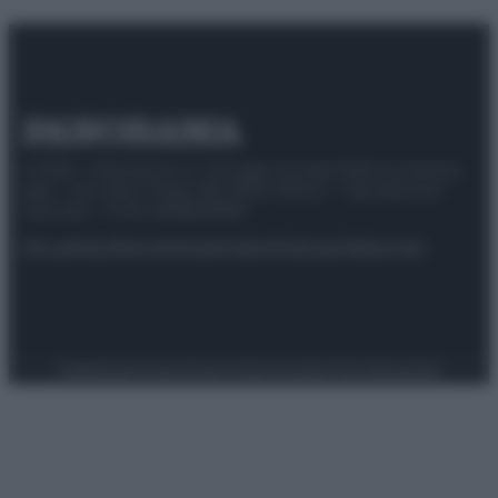
© 2025 – Panorama s.r.l. (Gruppo Società Editrice Italiana
spa) – Via Vittor Pisani 28, 20124 Milano – riproduzione
riservata – P.IVA 10518230965
Attualità
Lifestyle
Moda
Video
Podcast
Abbonati
Preferenze Privacy
Privacy Policy
Cookie Policy
Note legali