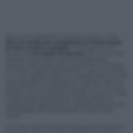
Senza la fine del blocco israeliano a Gaza ci vorrà
oltre un secolo per completare la ricostruzione
di case, scuole e ospedali
. La situazione in cui
versano gli
1,8 milioni di persone
che vivono nella
Striscia, a causa delle carenze e progressive
riduzioni delle quantità di materiali da costruzione
in entrata a Gaza, è drammatica. La denuncia Oxfam
in un suo rapporto, base di un appello alla comunità
internazionale per attivarsi con urgenza. A farne le
spese sono le circa 100.000 persone, di cui la metà
bambini, che ancora sono costrette a vivere in rifugi
e sistemazioni temporanee, mentre decine di
migliaia di famiglie vivono in abitazioni gravemente
danneggiate dai bombardamenti della scorsa
estate.
Con meno dello 0,25% del materiale da costruzione
essenziale arrivato a Gaza negli ultimi tre mesi, il