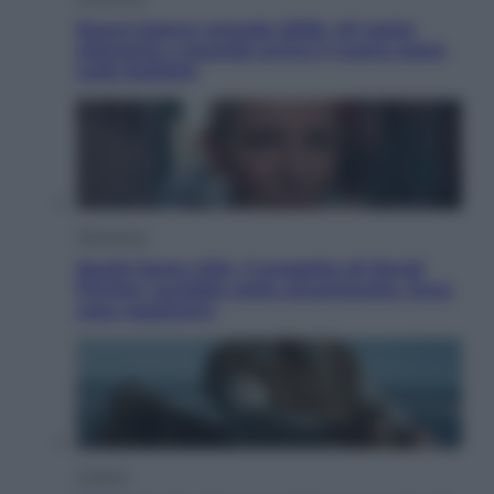
Nuovo bonus energia 2026, chi potrà
ottenerlo e quando arriva il nuovo aiuto
sulle bollette
Televisione
Squid Game USA, il progetto di David
Fincher sarebbe stato accantonato. Ecco
cosa sappiamo
Cinema