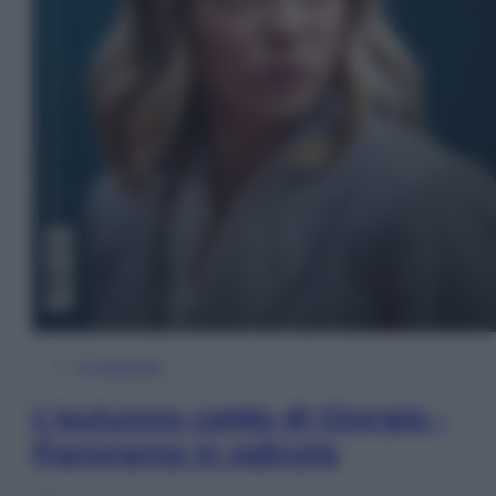
In Edicola
L’autunno caldo di Giorgia –
Panorama in edicola