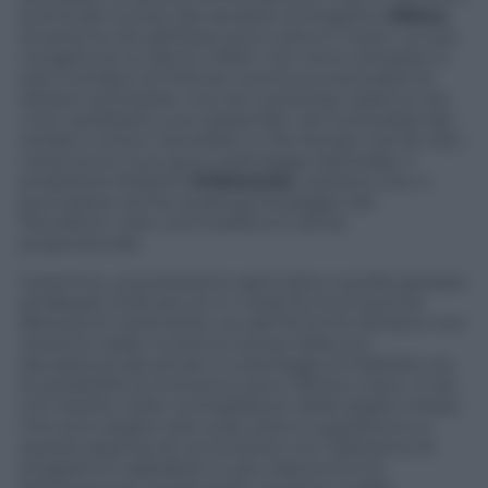
al di là dei numeri dei senatori di Angelino
Alfano
,
di avere la vita dell’esecutivo Letta in mano. Le sue
congetture su Renzi, infatti, non sono campate in
aria: il sindaco di Firenze continua a escludere le
elezioni anticipate, ma nel contempo osserva che
«non sarebbero una catastrofe» (ieri la bordata del
sindaco contro Cancellieri a
Che tempo che fa
, ndr) ;
come pure il suo guru sulla legge elettorale, il
professore Roberto
D’Alimonte
, sostiene che ci
può essere anche qualcosa di peggio del
Porcellum, cioè una modifica in senso
proporzionale.
Insomma, una posizione speculare a quella sposata
da Beppe Grillo più di un mese fa. Ecco perché
Berlusconi tirerà dritto, se dal Pd di rito lettiano non
verranno delle novità sui tempi della sua
decadenza dal senato e sulla legge di stabilità: ma
le possibilità al momento sono ridotte a zero. il Cav
si è inserito nelle contraddizioni delle larghe intese,
che sono larghe solo sulla carta e suppliscono a
questa assenza di convinzione con l’adozione di
programmi traballanti. E più trascorrono le