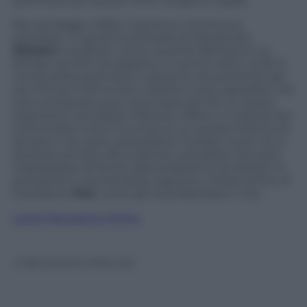
settimane più questi limiti vengono a galla.
Nei sondaggi, infatti, il governo continua a
scendere: in quelli Euromedia di Alessandra
Ghisleri
è al 29 per cento; quando Berlusconi si
dimise nel 2011 era appena un punto sotto, al 28. E,
novità della settimana, il governo sta portando giù
sia il Pd sia il Pdl: le due coalizioni sono appaiate, ma
sono entrambe poco al di sopra del 30. su questi
argomenti dovrebbe riflettere Alfano: il vicepremier
scommette tutto il suo futuro su quella trentina di
senatori che, però, potrebbero rivelarsi inutili. Se si
dovesse arrivare alla scissione, potrebbe ritrovarsi
impreparato di fronte alla prospettiva di elezioni in
primavera. E rischierebbe, appunto, di fare la fine di
Gianfranco
Fini
, come gli ha profetizzato il Cav.
Leggi Panorama Online
© Riproduzione Riservata