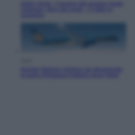
Robin Hood – Il prezzo del sangue: Hugh
Jackman, altro che eroe! – Il video in
esclusiva
Viaggi
Perché Vietnam Airlines sta diventando
la porta d’ingresso italiana verso l’Asia