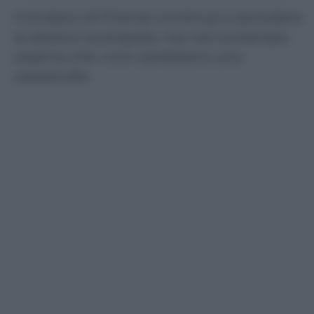
Il sindaco di Firenze continua a escludere
le elezioni anticipate, ma nel contempo
osserva che «non sarebbero una
catastrofe»