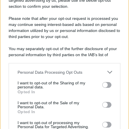
targeted advertising by us, please use the below opt-out
section to confirm your selection.
Please note that after your opt-out request is processed you
may continue seeing interest-based ads based on personal
information utilized by us or personal information disclosed to
third parties prior to your opt-out.
You may separately opt-out of the further disclosure of your
personal information by third parties on the IAB’s list of
downstream participants.
Personal Data Processing Opt Outs
This information may also be disclosed by us to third parties
on the IAB’s List of Downstream Participants that may further
I want to opt-out of the Sharing of my
disclose it to other third parties.
personal data.
Opted In
Please note that this website/app uses one or more Google
services and may gather and store information including but
I want to opt-out of the Sale of my
Personal Data.
not limited to your visit or usage behaviour. You may click to
Opted In
grant or deny consent to Google and its third-party tags to
use your data for below specified purposes in below Google
I want to opt-out of processing my
consent section.
Personal Data for Targeted Advertising.