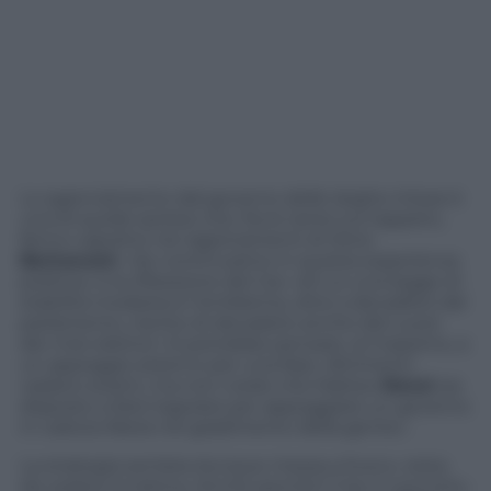
Lo sganciamento dal governo delle larghe intese è
una di quelle ipotesi che, fra le tante sul tappeto,
fanno capolino nei ragionamenti di Silvio
Berlusconi
. «Se continuiamo in questa esperienza
politica» è la riflessione del Cav «di cui una legge di
stabilità modesta è l’emblema, oltre a decadere dal
parlamento, rischio di decadere anche dal cuore
dei miei elettori. Si potrebbe pensare, al massimo, a
un appoggio esterno per una fase. Altrimenti
vadano avanti, ma non credo che Matteo
Renzi
sia
disposto a farsi logorare per appoggiare un governo
in caduta libera nel gradimento della gente».
La strategia sembra dunque messa a fuoco, resta
da vedere la tattica. Anche perché il Cav è convinto,