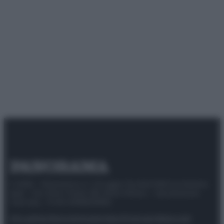
© 2025 – Panorama s.r.l. (Gruppo Società Editrice Italiana
spa) – Via Vittor Pisani 28, 20124 Milano – riproduzione
riservata – P.IVA 10518230965
Attualità
Lifestyle
Moda
Video
Podcast
Abbonati