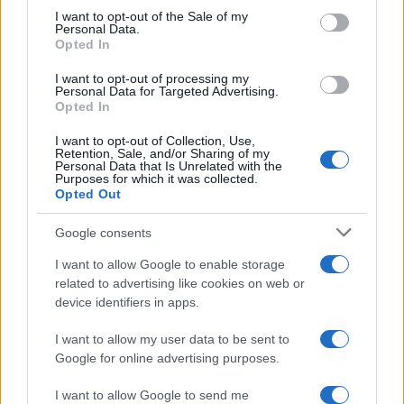
services and may gather and store information including but
I want to opt-out of the Sale of my
Personal Data.
not limited to your visit or usage behaviour. You may click to
Opted In
grant or deny consent to Google and its third-party tags to
use your data for below specified purposes in below Google
I want to opt-out of processing my
consent section.
Personal Data for Targeted Advertising.
Opted In
I want to opt-out of Collection, Use,
Retention, Sale, and/or Sharing of my
Personal Data that Is Unrelated with the
Purposes for which it was collected.
Opted Out
Google consents
I want to allow Google to enable storage
related to advertising like cookies on web or
device identifiers in apps.
I want to allow my user data to be sent to
Google for online advertising purposes.
I want to allow Google to send me