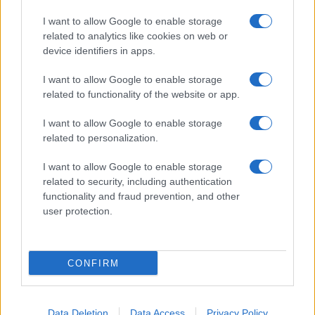
I want to allow Google to enable storage
related to analytics like cookies on web or
device identifiers in apps.
I want to allow Google to enable storage
related to functionality of the website or app.
I want to allow Google to enable storage
related to personalization.
I want to allow Google to enable storage
related to security, including authentication
functionality and fraud prevention, and other
user protection.
CONFIRM
Data Deletion
Data Access
Privacy Policy