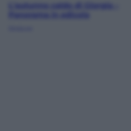
L’autunno caldo di Giorgia –
Panorama in edicola
Sfoglia ora