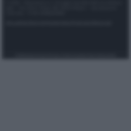
© 2025 – Panorama s.r.l. (Gruppo Società Editrice Italiana
spa) – Via Vittor Pisani 28, 20124 Milano – riproduzione
riservata – P.IVA 10518230965
Attualità
Lifestyle
Moda
Video
Podcast
Abbonati
Preferenze Privacy
Privacy Policy
Cookie Policy
Note legali