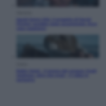
Televisione
Squid Game USA, il progetto di David
Fincher sarebbe stato accantonato. Ecco
cosa sappiamo
Cinema
Robin Hood – Il prezzo del sangue: Hugh
Jackman, altro che eroe! – Il video in
esclusiva