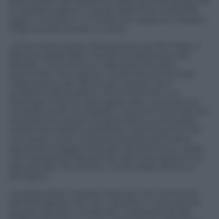
fede al patto del Nazareno nelle sue linee guida. Ma
lo scenario rispetto a quello delle 13 di venerdì 18
luglio è mutato in un modo che neppure a Palazzo
Chigi avevano messo in conto.
«Come hanno preso l’assoluzione nel Pd? Male. A
Renzi avrebbe fatto comodo un Berlusconi più
debole»
, commenta un deputato pd, sotto
anonimato. Che osserva:
«Il premier punta tutta
l’attenzione sulle riforme per coprire così il
problema dei problemi: l’economia che va a
ramengo e che lo costringerà a fare una manovra
correttiva di 18- 20 miliardi in autunno. Ecco perché
secondo me ora sta rimuginando su come poter
andare alle elezioni anticipate. Il punto però è che
non sa più come uscirsene, perché prima deve
approvare la legge elettorale, altrimenti va a votare
con il proporzionale previsto dal Consultellum a lui
sfavorevole
». Ma, intanto, i tempi delle riforme si
allungano.
«A essere bravi ma bravi, bravi qui non si fa prima
dell’ 8 di agosto. Ma non ci giurerei. Ci sono anche
quattro decreti in scadenza».
Il senatore del Pd