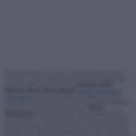
Probabilmente non c’è un collegamento diretto,
ma i cori e i fischi nell’aula del Senato da parte dei
Cinquestelle e di Sel contro il
ministro delle
Riforme Maria Elena Boschi
(leggi l’intervista a
Panorama)
, poco prima dell’inizio delle votazioni
sulla riforma delle riforme, sono l’immagine plastica
del fatto che, dopo l’assoluzione di
Silvio
Berlusconi
al processo Ruby, c’è un Matteo Renzi
più debole e un Cav più forte. È la prima volta che il
governo Renzi viene contestato così platealmente.
Questo non significa che Berlusconi non manterrà