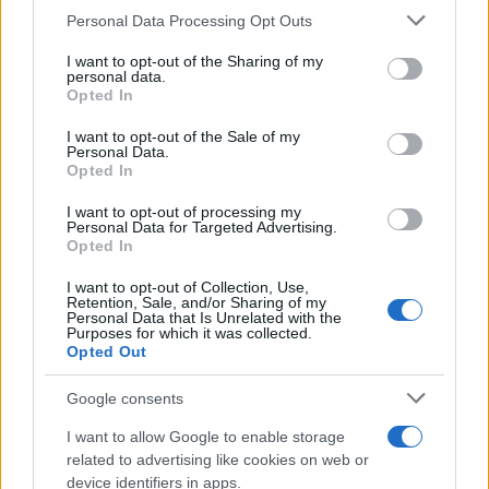
Personal Data Processing Opt Outs
This information may also be disclosed by us to third parties
on the IAB’s List of Downstream Participants that may further
I want to opt-out of the Sharing of my
disclose it to other third parties.
personal data.
Opted In
Please note that this website/app uses one or more Google
services and may gather and store information including but
I want to opt-out of the Sale of my
Personal Data.
not limited to your visit or usage behaviour. You may click to
Opted In
grant or deny consent to Google and its third-party tags to
use your data for below specified purposes in below Google
I want to opt-out of processing my
consent section.
Personal Data for Targeted Advertising.
Opted In
I want to opt-out of Collection, Use,
Retention, Sale, and/or Sharing of my
Personal Data that Is Unrelated with the
Purposes for which it was collected.
Opted Out
Google consents
I want to allow Google to enable storage
related to advertising like cookies on web or
device identifiers in apps.