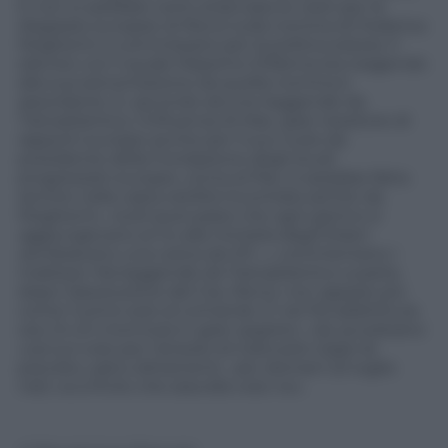
E non si sarebbe certo stracciata le vesti per le
disgrazie europee di Renzi sulla nomina di Federica
Mogherini a commissario per la politica estera. Il
silenzio con il quale Massimo D’Alema sta reagendo
alla sua estromissione da quella nomina è
assordante. E, secondo alcune leggende da
Transatlantico, l’influenza di Max, gran tessitore di
rapporti europei anche per il suo ruolo da
presidente della Fondazione degli studi
progressisti europei, vicina al Pse, si sarebbe fatta
sentire nella vasta ostilità incontrata ad Est da
Mogherini,
«tutti quei paesi che ogni giorno si
aggiungevano al no alla ministra degli Esteri
sembravano una carica da 101…»
, commentano i
maliziosi. Ma leggende da Transatlantico a parte,
dopo l’assoluzione del Cav, Renzi, non appare più
come l’uomo solo al comando. E nel Pd addirittura
ora c’è chi mormora in gran segreto:
«Se accelerano
così sul voto per l’arresto di Giancarlo Galan
(è
previsto, salvo slittamenti, per domani 22 luglio
ndr)
va a finire che stavolta voto no».