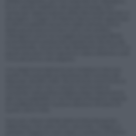
Stefano Esposito, pur non essendo tra i dissidenti,
fa un calcolo realistico dal quale emerge che i
tempi per l’approvazione della riforma del Senato si
allungano. Il sogno di Matteo Renzi di far approvare
la riforma addirittura anche dalla Camera, prima
della pausa estiva ormai è certo che andrà a
infrangersi contro la muraglia di quei quasi 8000
emendamenti presentati soprattutto da Sel e dai
Cinquestelle, ma anche dai dissidenti pd e di Fi. E la
paura vera ora è che il governo vada a sbattere sulla
mina del primo voto segreto.
Uno degli emendamenti più insidiosi è ritenuto
quello che prevede la riduzione del numero dei
deputati, da 630 a 500. Ma al di là di come finirà, la
sensazione che non ci sia più l’uomo solo al
comando nella politica italiana dopo l’assoluzione
del Cav è palpabile. E nel Pd già emergono segnali
di insofferenza per il potere assoluto renziano di
questi ultimi mesi.
Sono più vistosi nell’ala della sinistra bersanian-
dalemiana, che sotto sotto, secondo i maligni, si
sarebbe fregata le mani dopo il verdetto di Milano.