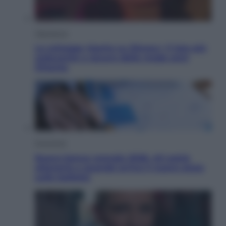
Televisione
Le schegge riporta su Disney+ il lato più
seducente e oscuro della moda anni
Ottanta
Economia
Nuovo bonus energia 2026, chi potrà
ottenerlo e quando arriva il nuovo aiuto
sulle bollette