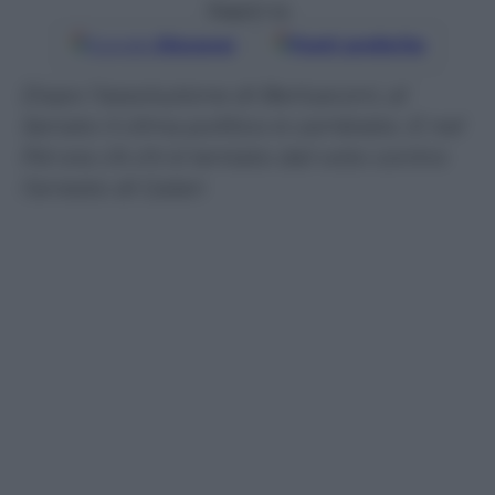
Seguici su
Google
Discover
Fonti preferite
Dopo l’assoluzione di Berlusconi, al
Senato il clima politico è cambiato. E nel
Pd ora c’è chi è tentato dal voto contro
l’arresto di Galan