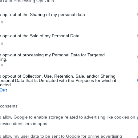
l Data Processing Opt Outs
a è l’unico Paese che ha superato il colonialismo. Sa
including but not limited to your visit or usage behaviour. You may click 
lpolitik, la stessa per cui le porte si sono chiuse.
 to Google and its third-party tags to use your data for below specifi
o opt-out of the Sharing of my personal data.
ta.
ogle consent section.
. L
ui e il suo governo (col voto complice del PD e i
In
“impresa internazionale” l’hanno portata a
 5 miliardi di dollari a un dittatore destituito di lì
o opt-out of the Sale of my Personal Data.
ti sospesi, ma quel trattato rimane una pietra
In
aliana.
Come si dice? Una lezione di realpolitik.
to opt-out of processing my Personal Data for Targeted
ing.
In
o opt-out of Collection, Use, Retention, Sale, and/or Sharing
ersonal Data that Is Unrelated with the Purposes for which it
lected.
Out
consents
o allow Google to enable storage related to advertising like cookies on
evice identifiers in apps.
o allow my user data to be sent to Google for online advertising