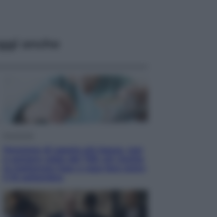
ggi anche
Economia
Pensione di agosto più bassa, non
è sempre colpa del 730: chi rischia
la trattenuta Inps e cosa fare entro
il 15 settembre