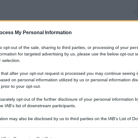
ocess My Personal Information
to opt-out of the sale, sharing to third parties, or processing of your per
formation for targeted advertising by us, please use the below opt-out s
 selection.
eddafi (S) con il ministro degli
 that after your opt-out request is processed you may continue seeing i
a)
ased on personal information utilized by us or personal information dis
 prior to your opt-out.
rately opt-out of the further disclosure of your personal information by
pa
. Un anno fa, non di più.
he IAB’s list of downstream participants.
iale, Muammar Gheddafi. “I rapporti che l’Italia ha
e”. Ministro, non lo dica così forte…non c’è poi
ro, che forse abbiate concesso troppi fasti, troppe
tion may also be disclosed by us to third parties on the IAB’s List of 
a scrupoli, che minaccia l’islamizzazione
 that may further disclose it to other third parties.
anno emarginato, noi invece ci siamo intestarditi.
 ci guadagniamo? Gheddafi, rispondeva il Ministro,
 that this website/app uses one or more Google services and may gath