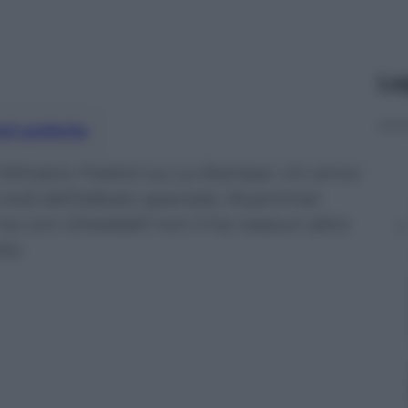
Le
nti preferite
l Ministro Frattini su La Stampa. Un anno
le lodi dell’alleato speciale, Muammar
a ha con Gheddafi non li ha nessun altro
tto