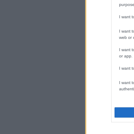
purpose
I want 
I want t
web or d
I want t
or app.
I want t
I want t
authenti