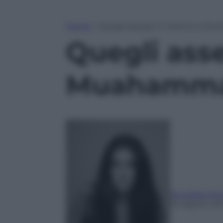
Home
»
Quegli assegni in bianco a M
Quegli asse
Muahamma
Annalisa Chir
23 Agosto 20