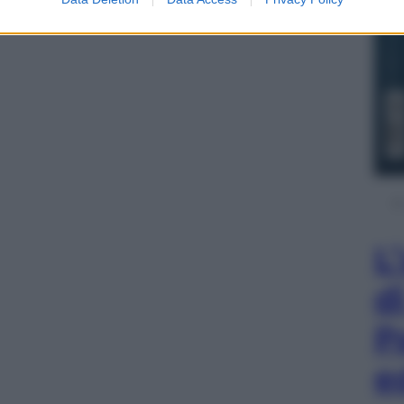
L
d
P
e