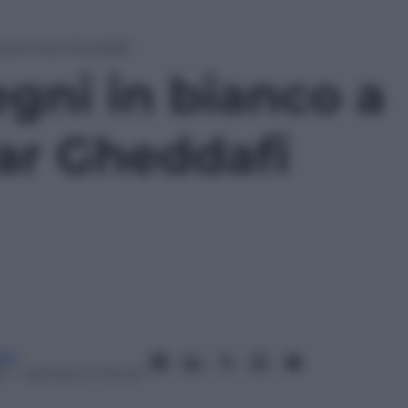
uahammar Gheddafi
gni in bianco a
r Gheddafi
ico
11
– Lettura: 2 minuti