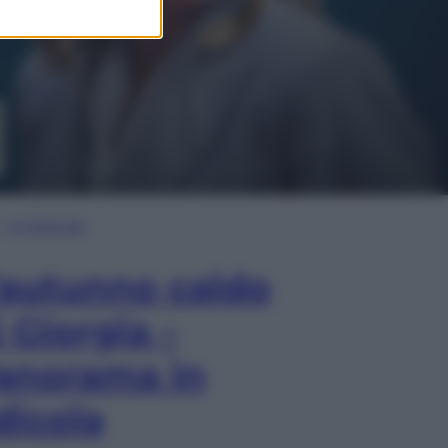
In Edicola
’autunno caldo
i Giorgia –
anorama in
dicola