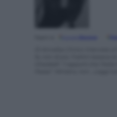
Google
Discover
Fo
Seguici su
Di Annalisa Chirico Intervista a
fa, non di più. Frattini tesseva 
Gheddafi. “I rapporti che l’Itali
Paese”. Ministro, non …Leggi tu