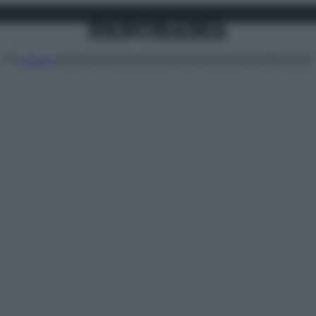
Attualità
Lifestyle
Moda
Video
Podcast
Abbonati
MENU