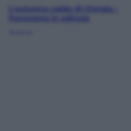
L’autunno caldo di Giorgia –
Panorama in edicola
Sfoglia ora