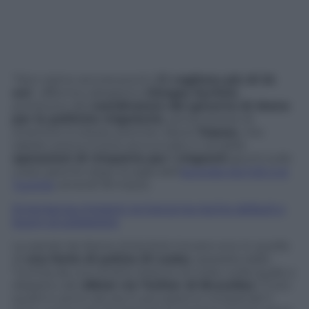
“Non siamo ancora pronti.
Ci vogliono più di 24
ore
“, afferma categorico
Giorgos Kyritsis
,
portavoce del
coordinatore del governo di Atene
per le politiche migratorie
, senza timore di
smentire lo stesso premier Alexis
Tsipras
, che
sabato aveva invece annunciato il via delle
operazioni di rimpatrio per i migranti
giunti sulle
coste greche dopo la sigla dell’
accordo tra l’UE e la
Turchia
venerdì 18 marzo.
Emergenza migranti: la Grecia tra rischio default e
boom di solidarietà
Le parole da Atene di Kyritsis trovano eco in quelle
di
una fonte di polizia di Lesbo
, separata dalla
Turchia da uno stretto braccio di mare, sulla quale a
dispetto dei
diktat via Twitter di Bruxelles
(“Tutti
quelli in arrivo da ora in poi saranno rimpatriati”)