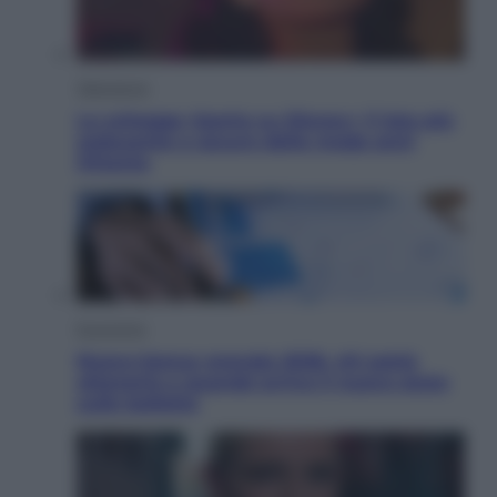
Televisione
Le schegge riporta su Disney+ il lato più
seducente e oscuro della moda anni
Ottanta
Economia
Nuovo bonus energia 2026, chi potrà
ottenerlo e quando arriva il nuovo aiuto
sulle bollette