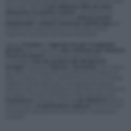
sono continuati gli approdi di migranti anche dopo
l’accordo: “Ancora
non abbiamo idea di come
attueremo in pratica il piano
“, ammettono le
autorità locali. “Ma soprattutto
stiamo ancora
aspettando i ‘rinforzi’ promessi dall’Europa
per
smaltire più velocemente le richieste d’asilo:
traduttori, avvocati, funzionari di polizia”.
Sabato
Frontex
e l’
Agenzia Ue per il supporto
all’asilo
hanno lanciato
due richieste per ottenere
l’invio di esperti
, ricevendo però risposta
immediata
solo da quattro dei 28 governi
europei
: tra questi
Francia
e
Germania
, che si sono
già offerti di inviare 600 tra poliziotti ed esperti di
asilo in Grecia. Inoltre, nell’intento comune a Parigi
e Berlino di spingere per una rapida attuazione
dell’accordo, in una lettera inviata alla Commissione
europea i ministri dell’Interno francese Bernard
Cazeneuve
e tedesco Thomas
de Maizie’re
hanno
sottolineato “
la particolare urgenza
” di far arrivare
il sostegno alla penisola ellenica per l’operazione
rimpatri.