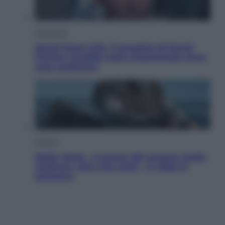
Televisione
Squid Game USA, il progetto di David
Fincher sarebbe stato accantonato. Ecco
cosa sappiamo
Cinema
Robin Hood – Il prezzo del sangue: Hugh
Jackman, altro che eroe! – Il video in
esclusiva