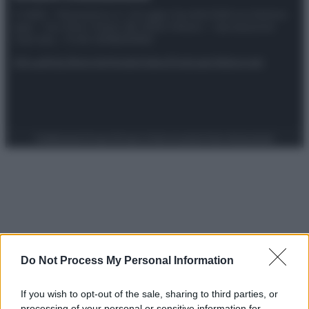
© 2025 – Panorama s.r.l. (Gruppo Società Editrice Italiana
spa) – Via Vittor Pisani 28, 20124 Milano – riproduzione
riservata – P.IVA 10518230965
Attualità
Lifestyle
Moda
Video
Podcast
Abbonati
Preferenze Privacy
Privacy Policy
Cookie Policy
Note legali
Do Not Process My Personal Information
If you wish to opt-out of the sale, sharing to third parties, or
processing of your personal or sensitive information for