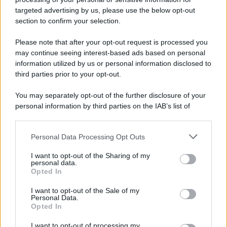
targeted advertising by us, please use the below opt-out
section to confirm your selection.
Please note that after your opt-out request is processed you
may continue seeing interest-based ads based on personal
information utilized by us or personal information disclosed to
third parties prior to your opt-out.
You may separately opt-out of the further disclosure of your
personal information by third parties on the IAB’s list of
downstream participants.
Personal Data Processing Opt Outs
This information may also be disclosed by us to third parties
on the IAB’s List of Downstream Participants that may further
I want to opt-out of the Sharing of my
disclose it to other third parties.
personal data.
Opted In
Please note that this website/app uses one or more Google
services and may gather and store information including but
I want to opt-out of the Sale of my
Personal Data.
not limited to your visit or usage behaviour. You may click to
Opted In
grant or deny consent to Google and its third-party tags to
use your data for below specified purposes in below Google
I want to opt-out of processing my