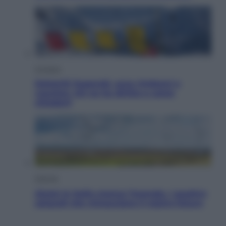
Cronaca
Dolomiti Superski, ecco rimborsi e
voucher: chi ne ha diritto e come
chiederli
Energia
Aiuto! In Italia manca l’energia. I quattro
ostacoli che minacciano il nostro futuro