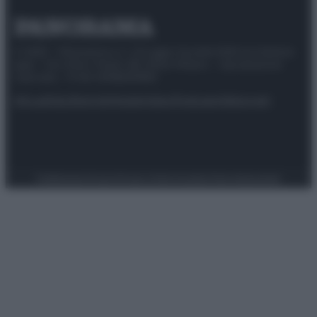
© 2025 – Panorama s.r.l. (Gruppo Società Editrice Italiana
spa) – Via Vittor Pisani 28, 20124 Milano – riproduzione
riservata – P.IVA 10518230965
Attualità
Lifestyle
Moda
Video
Podcast
Abbonati
Preferenze Privacy
Privacy Policy
Cookie Policy
Note legali