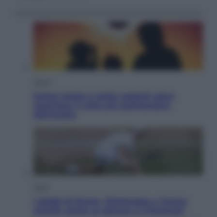
Viaggi
Eclissi totale e stelle cadenti: dove
ammirare il cielo più spettacolare
dell’estate
Sport
I dubbi di Sinner, fisioterapia a Torino:
Jannik valuta se giocare a Cincinnati