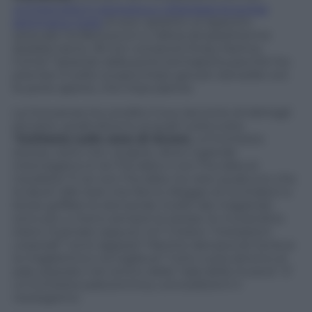
un’intervista in esclusiva a
L’Espresso
la scorsa
settimana rivela
di aver assistito al rapporto
sessuale tra Berlusconi e l’allora diciassettenne
(badate bene, 18 non compiuti) Ruby Karima.
Come? Spiando dalla porta semiaperta perché l’ex
premier è solito scopicchiare giovani donzelle con
le porte aperte, che imprudente.
La Conceicao ha condito il suo racconto di dettagli
piccanti, quelli attorno ai quali ruota tutta
l’
inchiesta sulle cene di Arcore
, un’inchiesta
eterea, certo non vergine, dove il grande
interrogativo è: lei l’ha data o non l’ha data al
Cavaliere? E se non l’ha data, ha visto qualcuno che
la dava? Alle testi che fanno sfoggio di occhialoni e
borse griffate le domande rivolte dai magistrati
sono più o meno sempre le stesse: le mutandine
erano ricamate oppure no? C’erano “interazioni
corporali” tra le ragazze? Mentre danzava lei teneva
la magliettina o la toglieva? Tutto ruota attorno al
palo piazzato nel centro della “sala della musica”. E’
un’inchiesta palocentrica, concedetemi il
neologismo.