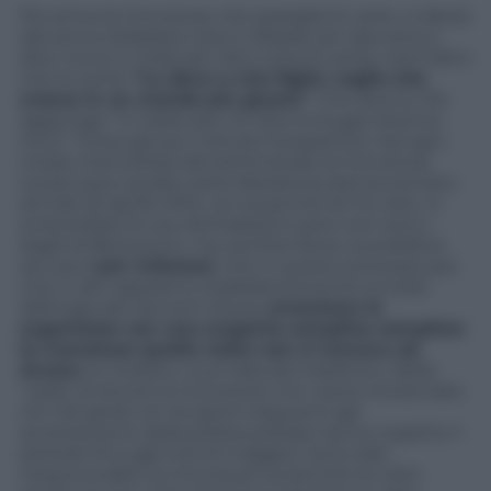
Poi arriva la Conceicao che spariglia le carte, si desta
dal sonno brasiliano (era in Brasile per davvero) e
dice: torno in Italia per dire tutta la verità, nient’altro
che la verità.
“Lo devo a mio figlio: voglio che
cresca in un mondo più giusto”
. Che donna. Poi
aggiunge: “in Italia solo chi dice le bugie diventa
ricco”. Forse già qui c’era da insospettirsi. Ad ogni
modo intervistata dal settimanale la Conceicao
ricostruisce quella notte liberatoria (senza sorrisini,
eh) del 25 aprile 2010. Lei sa perchè lei ha visto. A
smantellare le sue dichiarazioni però non sono i
legali di Berlusconi, ma, sentite bene, la pubblica
accusa.
I pm milanesi
, che in questo processo più
che in altri appaiono strabiliantemente eccitati
dall’orgia dei racconti d’aula,
smontano la
superteste con una scoperta semplice semplice:
la Conceicao quella notte non si trovava ad
Arcore
, lo rivelano i suoi tabulati telefonici. Nella
“cella” di Arcore la Conceicao non viene rintracciata
né il 25 aprile né nei giorni seguenti (gli
accertamenti della polizia postale hanno coperto il
periodo fino agli inizi di maggio). Sono dati
inequivocabili, la Conceicao sa perché ha visto