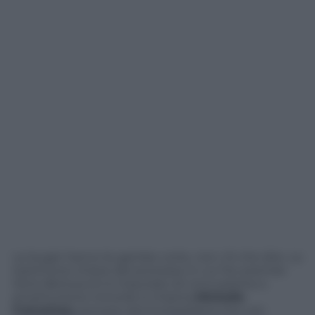
Le bugie hanno le gambe corte, non c’è che dire. La
testimone chiave del processo in cui l’ex premier
Silvio Berlusconi è imputato di concussione e
prostituzione minorile si chiama
Michelle
Conceicao
, procace donna brasiliana che con