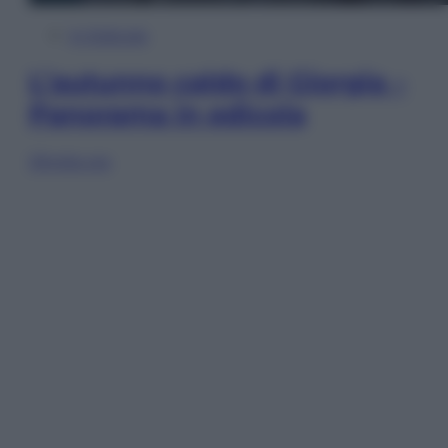
In Edicola
L’autunno caldo di Giorgia –
Panorama in edicola
Sfoglia ora