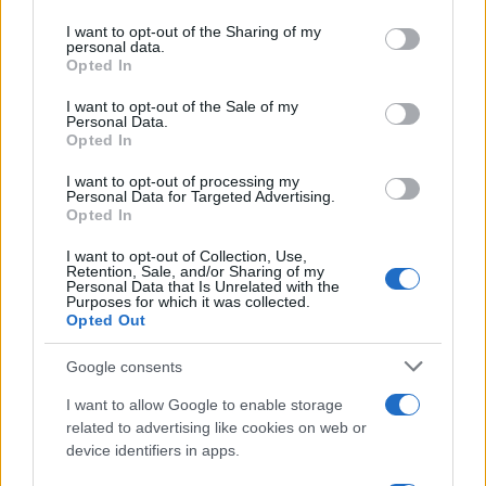
on the IAB’s List of Downstream Participants that may further
I want to opt-out of the Sharing of my
disclose it to other third parties.
personal data.
Opted In
Please note that this website/app uses one or more Google
services and may gather and store information including but
I want to opt-out of the Sale of my
Personal Data.
not limited to your visit or usage behaviour. You may click to
Opted In
grant or deny consent to Google and its third-party tags to
use your data for below specified purposes in below Google
I want to opt-out of processing my
consent section.
Personal Data for Targeted Advertising.
Opted In
I want to opt-out of Collection, Use,
Retention, Sale, and/or Sharing of my
Personal Data that Is Unrelated with the
Purposes for which it was collected.
Opted Out
Google consents
I want to allow Google to enable storage
related to advertising like cookies on web or
device identifiers in apps.