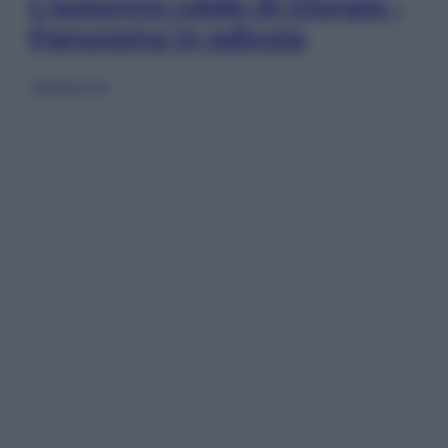
L’autunno caldo di Giorgia –
Panorama in edicola
Sfoglia ora