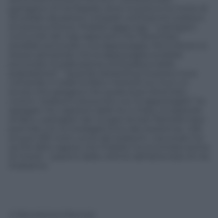
partigiano di Via Rasella, dove trovarono la morte di
33 soldati altoatesini integrati nell’esercito tedesco
di stanza a Roma, Priebke aggiunge: “I partigiani
comunisti dei Gap sapevano che l’attentato
avrebbe provocato una rappresaglia. Ma lo fecero lo
stesso pensando che la rappresaglia avrebbe
provocato la sollevazione antitedesca della
popolazione”. “Quando Kesserling ha preso il suo
comando in Italia ha fatto mettere sui muri un
avviso che spiegava che qualunque attentato
contro i tedeschi era punito con la rappresaglia” ha
spiegato l’ex capitano delle Ss in Italia, incolpando
di fatto i partigiani dei
Gruppi Armati Patriottici
(poi
premiati con la medaglia d’oro alla resistenza,
ndr
)
di quei 335 morti uccisi dai tedeschi. L’avvocato ha
anche fatto sapere che Priebke ha incontrato prima
di morire i parenti delle vittime dell’attentato di Via
Ardeatine.
© Riproduzione Riservata