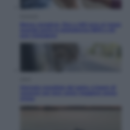
Economia
Bonus caregiver, fino a 400 euro al mese:
quando parte la piattaforma INPS e chi
può richiederlo
Viaggi
Giornata mondiale del gatto, è boom di
vacanze con loro: come viaggiare senza
stress