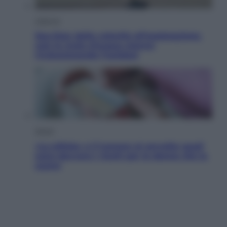
Lifestyle
Sea-Doo: dalla velocità all’esplorazione,
così le moto d’acqua stanno
rivoluzionando l’outdoor
Salute
«La pillola» e il tumore al cervello: quali
sono davvero i rischi per le donne che la
usano