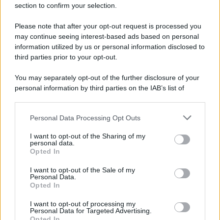
section to confirm your selection.
Please note that after your opt-out request is processed you
may continue seeing interest-based ads based on personal
information utilized by us or personal information disclosed to
third parties prior to your opt-out.
You may separately opt-out of the further disclosure of your
personal information by third parties on the IAB’s list of
downstream participants.
Personal Data Processing Opt Outs
This information may also be disclosed by us to third parties
on the IAB’s List of Downstream Participants that may further
I want to opt-out of the Sharing of my
disclose it to other third parties.
personal data.
Opted In
Please note that this website/app uses one or more Google
services and may gather and store information including but
I want to opt-out of the Sale of my
Personal Data.
not limited to your visit or usage behaviour. You may click to
Opted In
grant or deny consent to Google and its third-party tags to
use your data for below specified purposes in below Google
I want to opt-out of processing my
consent section.
Personal Data for Targeted Advertising.
Opted In