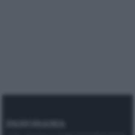
© 2025 – Panorama s.r.l. (Gruppo Società Editrice Italiana