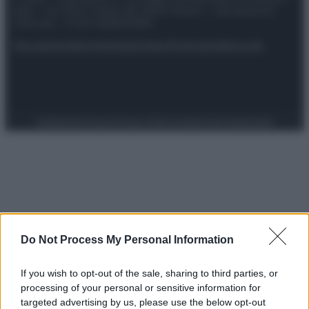
spa) – Via Vittor Pisani 28, 20124 Milano – riproduzione
riservata – P.IVA 10518230965
Attualità
Lifestyle
Moda
Video
Podcast
Abbonati
Preferenze Privacy
Privacy Policy
Cookie Policy
Note legali
Do Not Process My Personal Information
If you wish to opt-out of the sale, sharing to third parties, or
processing of your personal or sensitive information for
targeted advertising by us, please use the below opt-out