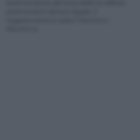
testimonianza del boia delle Ss diffusa
postmortem dal suo legale. Il
negazionismo è reato? Perché sì –
Perché no