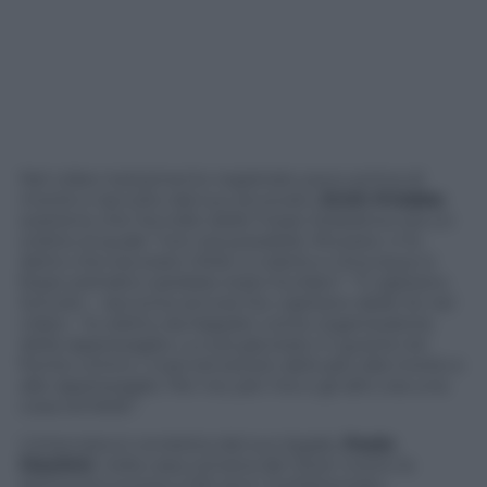
Nel video-testamento registrato poco prima di
morire e raccolto dal suo avvocato,
Erich Priebke
sostiene che l’eccidio delle Fosse Ardeatine era un
ordine al quale “non era possibile rifiutarsi: ci fu
detto che era stato Hitler a volerlo e chiunque si
fosse sottratto sarebbe stato fucilato”. “Il capitano
Schultz – racconta ancora l’ex capitano delle Ss nel
video – fu eletto da Kappler come organizzatore
della rappresaglia. Lui era già stato in guerra nel
fronte contro i russi ed era più abituato alla morte e
alle rappresaglie. Per noi, per me e gli altri, era una
cosa terribile”.
L’intervista è condotta dal suo legale,
Paolo
Giachini
, nella casa romana del ‘boia’ morto la
settimana scorsa a 100 anni. Sull’attentato