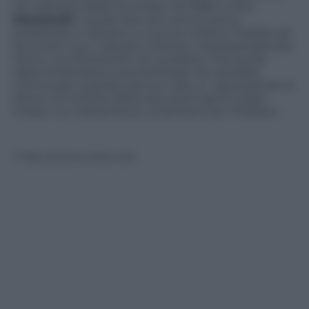
l’ex capitano delle Ss scrisse nel 1998 a Indro
Montanelli
, il quale due anni prima aveva
pubblicato e risposto a una sua missiva. Priebke gli
raccontò il suo «calvario a Roma» ringraziandolo per
l’aiuto, ma Montanelli non pubblicò mai quelle
righe limitandosi a promettergli che avrebbe
continuato a parlare del suo caso. E, rispondendo ai
lettori sul Corriere della sera, pochi giorni dopo
chiese «un trattamento umanitario per Priebke».
© Riproduzione Riservata