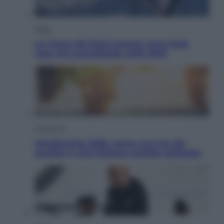
Esteri
La Corea del Nord avanza verso Sud:
cosa sta succedendo nella DMZ
Economia
Vendemmia 2026, meno uva ma più
qualità: il vino italiano cambia strategia