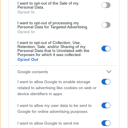
services and may gather and store information including but
I want to opt-out of the Sale of my
Personal Data.
not limited to your visit or usage behaviour. You may click to
Opted In
grant or deny consent to Google and its third-party tags to
use your data for below specified purposes in below Google
I want to opt-out of processing my
consent section.
Personal Data for Targeted Advertising.
Opted In
I want to opt-out of Collection, Use,
Retention, Sale, and/or Sharing of my
Personal Data that Is Unrelated with the
Purposes for which it was collected.
Opted Out
Google consents
I want to allow Google to enable storage
related to advertising like cookies on web or
device identifiers in apps.
I want to allow my user data to be sent to
Google for online advertising purposes.
I want to allow Google to send me