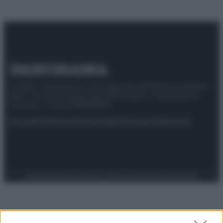
© 2025 – Panorama s.r.l. (Gruppo Società Editrice Italiana
spa) – Via Vittor Pisani 28, 20124 Milano – riproduzione
riservata – P.IVA 10518230965
Attualità
Lifestyle
Moda
Video
Podcast
Abbonati
Preferenze Privacy
Privacy Policy
Cookie Policy
Note legali