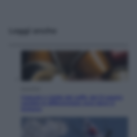
Leggi anche
Economia
Capsule e cialde del caffè, dal 12 agosto
cambia la differenziata: ecco dove si
buttano