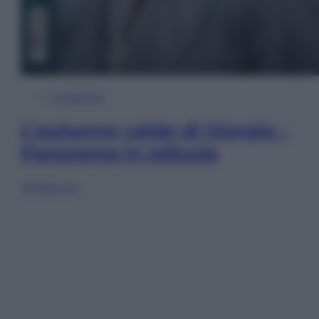
In Edicola
L’autunno caldo di Giorgia –
Panorama in edicola
Sfoglia ora