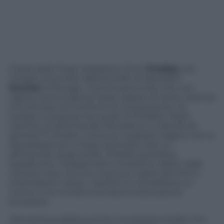
Il boia delle Fosse Ardeatine, Erich
Priebke
, era
rimasto sconvolto dall’omicidio di Meredith
Kercher
a Perugia. «Continuava a dire che non
capiva come la gente fosse capace di tanta violenza
immotivata nei confronti di una persona» ha
rivelato a sorpresa l’avvocato di Priebke, Paolo
Giachini, al settimanale Panorama, in edicola da
giovedì 17 ottobre. Come se il passato tragico non lo
riguardasse più e fosse diventato solo un
pensionato quasi sordo, Priebke guardava
soprattutto i telegiornali e rimaneva colpito dalla
cronaca nera, ma non riusciva a capire perché lo
chiamassero «boia». Giachini lo considerava un
nonno e ne ricorda la durissima educazione
prussiana.
Panorama
pubblica anche una lettera inedita che