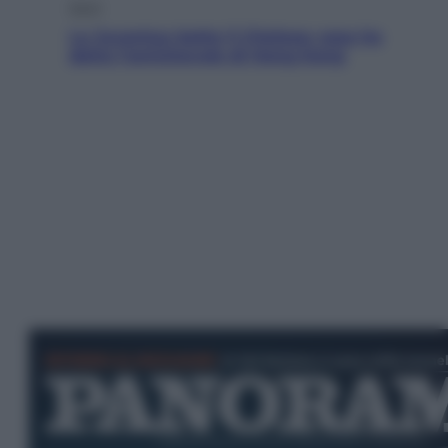
Sport
La Juventus batte il Chelsea: cosa ha
detto l’amichevole di Hong Kong