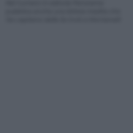
Nel numero in edicola Panorama
pubblica anche una lettera inedita che
l’ex capitano delle Ss inviò a Montanelli