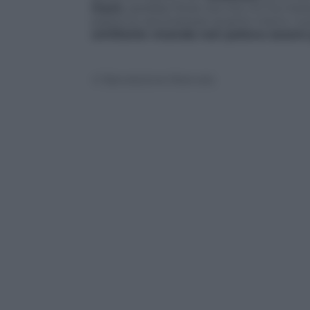
marò
, sarebbe forse ora che chi ha messo
pasticcio ammettese quanto meno i s
umiliante vicenda non poteva essere 
© Riproduzione Riservata