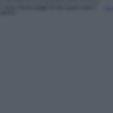
 i due Fanti e il resto dell’Italia con loro in questo
uoi
errori
.
Perché peggio di così questa triste e
Sfog
gestita.