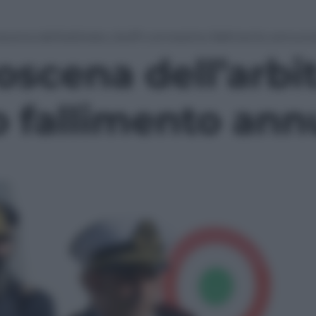
roscena dell’arbitrato, bluff o ennesimo fallimento annunc
oscena dell’arbit
 fallimento ann