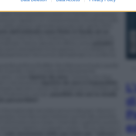
 certamente saggia
, tant’è che il Ministero degli
 preparata moltissimi mesi fa, quando,
e della vicenda poteva avere un senso e sembrava
aniera più rapida a un compromesso condiviso sulla
delle elezioni generali previste per aprile 2014.
rte dell’arbitrato sono finite in fondo ad un
 rango o tecnici non importa, convinti di avere le
omplicato hanno deciso di offrirsi come
paladini
 però precipitare la situazione in un baratro da
radossalmente l’annuncio del’arbitrato lo confema.
rdia politica (Staffan De Mistura incluso), quella
a vicande marò, è stata definitivamente
nvece, vuole
riparire da zero.
Tuttavia, con due
ati e senza prove
ripartire da zero è impossibile.
L
avesse davvero voluto fare qualcosa lo avrebbe già
mo finalmente arrivati,
possibile che ora la strada
d
ù percorribile?
P
 internazionale sia stata annunciata per ridurre il
 questa vicenda e permettere quindi alle autorità
e settimana sono state chiamate a gestire questo
e
erenità rispetto al passato esiste. Ma se davvero il
 il
solo strumento nelle sue mani per “salvare” i