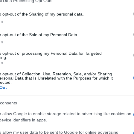
l Data Processing Opt Outs
including but not limited to your visit or usage behaviour. You may click 
 to Google and its third-party tags to use your data for below specifi
o opt-out of the Sharing of my personal data.
ogle consent section.
In
o opt-out of the Sale of my Personal Data.
In
to opt-out of processing my Personal Data for Targeted
ing.
In
i Marina Massimiliano Latorre e Salvatore Girone
ettati di aver
ucciso due pescatori indiani
o opt-out of Collection, Use, Retention, Sale, and/or Sharing
ersonal Data that Is Unrelated with the Purposes for which it
scambiandoli per
pirati
. Alla
fine di aprile 2014
,
lected.
te diplomatico
che ormai è destinato a passare alla
Out
no del decennio, i Ministri
Pinotti e Mogherini
 degli Esteri) annunciano “l’apertura di una
nuova
zionalizzare il più possibile la vicenda
e a
consents
uest’ultimo si rivelasse impraticabile, “con
altri
lle controversie internazionali
“.
o allow Google to enable storage related to advertising like cookies on
evice identifiers in apps.
telefonata che
indusse il Comandante dell’Enrica
 i marò, a “
collaborare con la giustizia indiana
a
o allow my user data to be sent to Google for online advertising