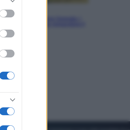
to grant or
ed purposes
Energia
Aiuto! In Italia manca l’energia. I
quattro ostacoli che minacciano il
nostro futuro