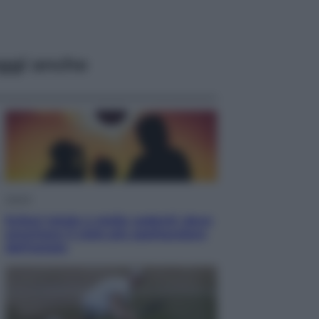
ggi anche
Viaggi
Eclissi totale e stelle cadenti: dove
ammirare il cielo più spettacolare
dell’estate