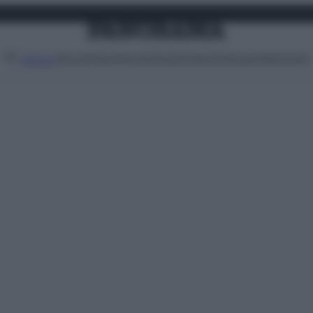
Attualità
Lifestyle
Moda
Video
Podcast
Abbonati
MENU