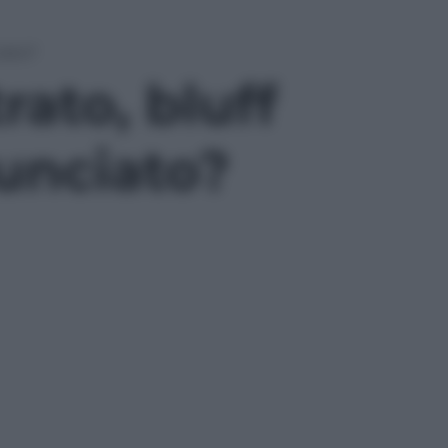
iato?
rato, bluff
unciato?