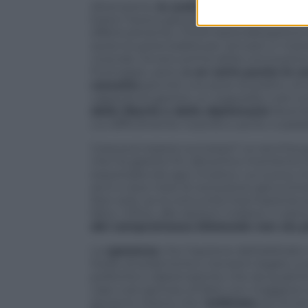
Attenzione,
la scelta dell’arbitrato è
Esteri l’aveva già proposta, sostenuta e
effettivamente, l’internazionalizzazion
avere le potenzialità per arrivare in m
vicenda. Ovvero prima della conclusione 
Purtroppo, però,
a un certo punto le ca
cassetto
perché una serie di politici, di
capacità di gestire un negoziato così c
della libertà e della diplomazia
facendo
cui difficilmente riuscirà a uscire, e pa
Cosa può essere successo? La vecchia gua
che ha gestito fin dal primo momento l
esautorata da ogni incarico. La nuova, i
anni e due mesi di reclusione già scont
Non solo, se la comunità internazional 
fatto. Infine, alle elezioni indiane ci sia
del compromesso bilaterale non sia pi
La
speranza
che l’opzione dell’arbitrato
livello di polemiche e tensioni legato a
politiche e diplomatiche che da qualch
caso così spinoso di farlo con maggiore s
governo ritiene che l’
arbitrato
sia ormai