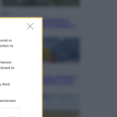
Sport
I dubbi di Sinner, fisioterapia a
Torino: Jannik valuta se giocare a
Cincinnati
sonal or
ection to
nterest-
closed to
Cronaca
Dolomiti Superski, ecco rimborsi e
voucher: chi ne ha diritto e come
 third
chiederli
Downstream
er and store