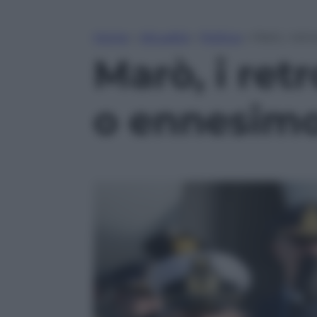
Home
»
Attualità
»
Politica
»
Marò, i ret
Marò, i retr
o ennesimo