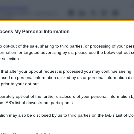
ndrea Soglio
 Maggio 2014
– Lettura: 4
inuti
ocess My Personal Information
to opt-out of the sale, sharing to third parties, or processing of your per
formation for targeted advertising by us, please use the below opt-out s
 selection.
nti preferite
 that after your opt-out request is processed you may continue seeing i
 e poco credibile, e Massimiliano Latorre
ased on personal information utilized by us or personal information dis
da più di due anni. Chi li ha
 prior to your opt-out.
rately opt-out of the further disclosure of your personal information by
he IAB’s list of downstream participants.
tion may also be disclosed by us to third parties on the IAB’s List of 
 that may further disclose it to other third parties.
 that this website/app uses one or more Google services and may gath