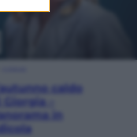
In Edicola
’autunno caldo
i Giorgia –
anorama in
dicola