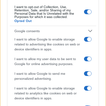
I want to opt-out of Collection, Use,
Retention, Sale, and/or Sharing of my
Personal Data that Is Unrelated with the
Purposes for which it was collected.
Opted Out
Google consents
I want to allow Google to enable storage
related to advertising like cookies on web or
device identifiers in apps.
I want to allow my user data to be sent to
Google for online advertising purposes.
I want to allow Google to send me
personalized advertising.
I want to allow Google to enable storage
related to analytics like cookies on web or
device identifiers in apps.