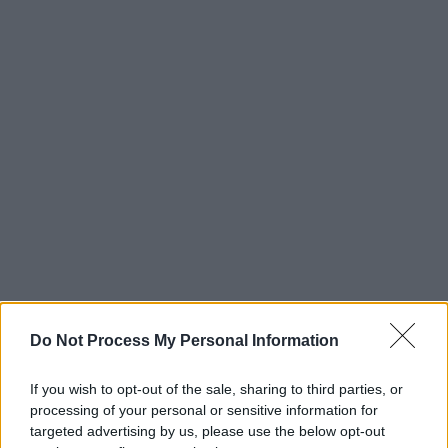
Do Not Process My Personal Information
If you wish to opt-out of the sale, sharing to third parties, or
processing of your personal or sensitive information for
targeted advertising by us, please use the below opt-out