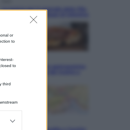
Sport
La guerra per il controllo della Fifa,
ecco chi sono gli alleati di Infantino
sonal or
ection to
Vino e Cibo
nterest-
closed to
Pizza, la rivoluzione gastronomica
in tavola che parte dal mulino a
pietra
 third
Downstream
er and store
Esteri
to grant or
Pakistan, Arabia Saudita e Turchia