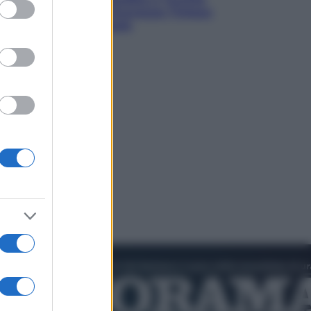
ed purposes
verso un patto di sicurezza: l’intesa
che preoccupa Israele