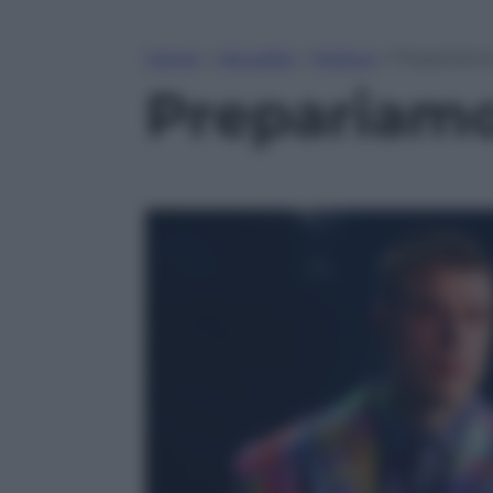
Home
»
Attualità
»
Politica
»
Prepariamoc
Prepariamo