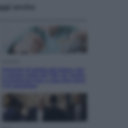
ggi anche
Economia
Pensione di agosto più bassa, non
è sempre colpa del 730: chi rischia
la trattenuta Inps e cosa fare entro
il 15 settembre