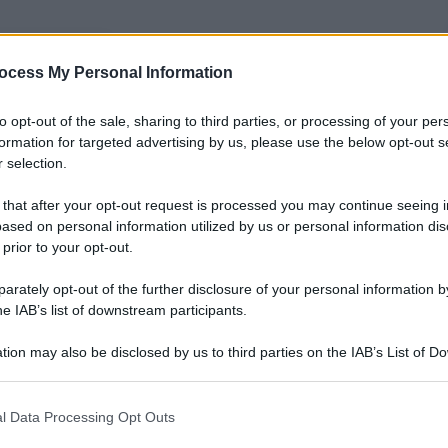
nti preferite
ocess My Personal Information
del dominio fedezelezioni2023.it ha
to opt-out of the sale, sharing to third parties, or processing of your per
o sull’eventuale discesa in campo dei
formation for targeted advertising by us, please use the below opt-out s
 testimonia la crisi della nostra politica
 selection.
 that after your opt-out request is processed you may continue seeing i
ased on personal information utilized by us or personal information dis
 prior to your opt-out.
rately opt-out of the further disclosure of your personal information by
he IAB’s list of downstream participants.
tion may also be disclosed by us to third parties on the IAB’s List of 
 that may further disclose it to other third parties.
 that this website/app uses one or more Google services and may gath
l Data Processing Opt Outs
including but not limited to your visit or usage behaviour. You may click 