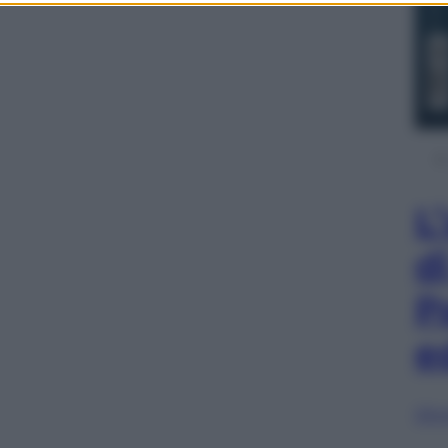
L
d
P
e
Sfog