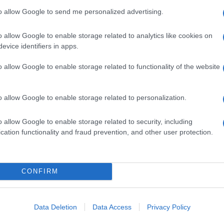
 outsider: un attore, un comico, un personaggio del
to allow Google to send me personalized advertising.
he tempo. Ma se dovesse diventare la regola, allora
acchina democratica italiana è seriamente in
o allow Google to enable storage related to analytics like cookies on
evice identifiers in apps.
gni. C’è una buona probabilità che la trovata di
erazione di marketing. Segno che per Fedez, la
o allow Google to enable storage related to functionality of the website
vini e delle intemerate sull’importanza dei diritti
’occasione per arrotondare. Per far parlare di sé. Per
gari per lanciare un nuovo prodotto, una nuova
luppi, con un filo di apprensione. Una volta ci si
o allow Google to enable storage related to personalization.
pettacolo”: oggi esiste solo lo spettacolo. La
ssa. In questo caso, del primo che canta.
o allow Google to enable storage related to security, including
cation functionality and fraud prevention, and other user protection.
CONFIRM
Data Deletion
Data Access
Privacy Policy