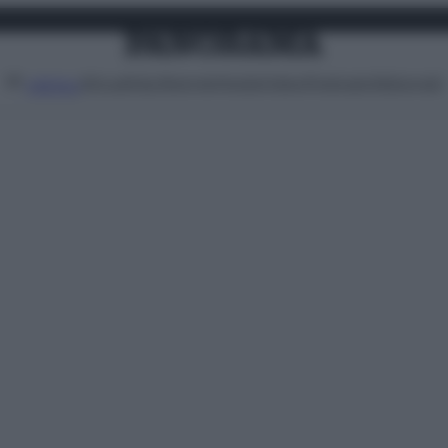
Attualità
Lifestyle
Moda
Video
Podcast
Abbonati
MENU