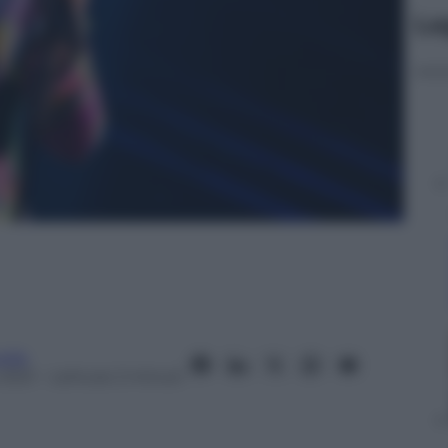
Le
ella
2021
– Lettura: 2 minuti