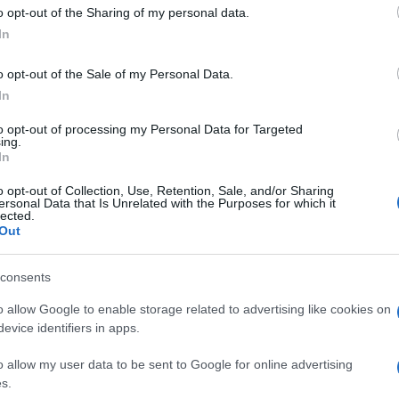
 to Google and its third-party tags to use your data for below specifi
o opt-out of the Sharing of my personal data.
ogle consent section.
In
che per gli uomini». Già ce lo immaginiamo, lo
o opt-out of the Sale of my Personal Data.
di Fedez. E magari Ddl Zan in Costituzione, Sara
In
J-Ax alla Farnesina, Orietta Berti ai Beni Culturali,
dei ministri che si svolge rigorosamente in diretta
to opt-out of processing my Personal Data for Targeted
sulla base del numero di like ricevuti. L’inno
ing.
iato da un deejay in stile rap, con qualche piccola
In
lly correct: “Fratelli e sorelle d’Italia…”.
o opt-out of Collection, Use, Retention, Sale, and/or Sharing
ersonal Data that Is Unrelated with the Purposes for which it
elliano, ma l’immaginazione non può che correre
lected.
erico Leonardo Lucia, in arte Fedez, possa davvero
Out
isto di un dominio dal nome più che allusivo,
 società Zdf, ha di per sé causato sconcerto e
politici ci stanno credendo davvero, e alcuni sono
consents
ttuale in short possa convertire i suoi followers in
tico.
o allow Google to enable storage related to advertising like cookies on
evice identifiers in apps.
 di fronte alla semplice possibilità di vedere Fedez
salute dell’attuale sistema democratico. Che certo
o allow my user data to be sent to Google for online advertising
 duepuntozero, dopo le ferite inferte dalle
s.
 fa parte della normale vita democratica il fatto che