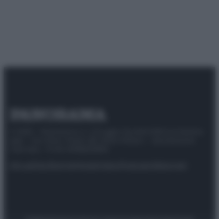
© 2025 – Panorama s.r.l. (Gruppo Società Editrice Italiana
spa) – Via Vittor Pisani 28, 20124 Milano – riproduzione
riservata – P.IVA 10518230965
Attualità
Lifestyle
Moda
Video
Podcast
Abbonati
Preferenze Privacy
Privacy Policy
Cookie Policy
Note legali