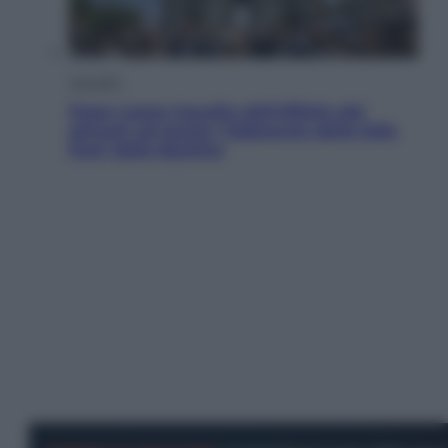
Attualità
Papa Leone travolto dall’affetto dei
giovani ad Assisi: l’abbraccio della folla
fuori dalla Basilica