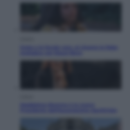
Cinema
Greta e le favole vere, al cinema la fiaba
ecologica con Raoul Bova
Cultura
Maddalena Bumma è la nuova
Presidente dell’Associazione ApritiCielo