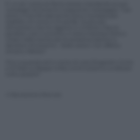
E’ un po’ come se Renzi stesse mandando ai suoi
compagni di Governo il seguente messaggio: “Cari
amici, il mio 5% sarà anche poco ma basta per
stabilire chi vince e chi perde. Giusto per
dimostrarvi che ho ragione in Umbria vi faccio
perdere, così il concetto vi resta impresso forte e
chiaro nella mente per le prossime elezioni e
decisioni di Governo… State sereni. Con affetto
sincero, Matteo”.
Fino a quando ed in nome di cosa Zingaretti, Conte
e Di Maio (o Beppe Grillo) continueranno a tollerare
tutto questo?
© Riproduzione Riservata