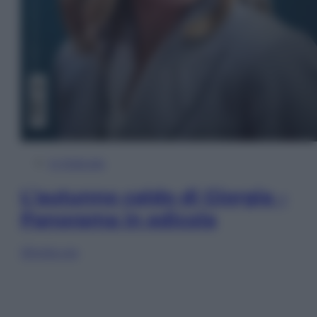
In Edicola
L’autunno caldo di Giorgia –
Panorama in edicola
Sfoglia ora