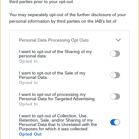
third parties prior to your opt-out.
You may separately opt-out of the further disclosure of your
personal information by third parties on the IAB’s list of
downstream participants.
Personal Data Processing Opt Outs
This information may also be disclosed by us to third parties
on the IAB’s List of Downstream Participants that may further
I want to opt-out of the Sharing of my
disclose it to other third parties.
personal data.
Opted In
Please note that this website/app uses one or more Google
services and may gather and store information including but
I want to opt-out of the Sale of my
Personal Data.
not limited to your visit or usage behaviour. You may click to
Opted In
grant or deny consent to Google and its third-party tags to
use your data for below specified purposes in below Google
I want to opt-out of processing my
consent section.
Personal Data for Targeted Advertising.
Opted In
I want to opt-out of Collection, Use,
Retention, Sale, and/or Sharing of my
Personal Data that Is Unrelated with the
Purposes for which it was collected.
Opted Out