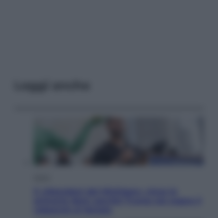
Leggi anche
Esteri
Il «Mamdani del Michigan» vince le
primarie dem: perché Trump ora sogna il
colpaccio al Senato