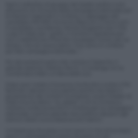
Narni; nella foto di gruppo dei leader politici corsi
all’evento di chiusura della campagna elettorale per
le Elezioni regionali in Umbria, in appoggio del
candidato Pd-M5S Vincenzo Bianconi ci sono tutti:
il candidato, sorridente, Nicola Zingaretti per il Pd,
Luigi Di Maio per i grillini, il ministro Speranza per
Leu e addirittura il Premier Giuseppe Conte, per se
stesso, che ieri aveva detto “non sono in Umbria
per fare campagna elettorale…”.
Più dei presenti però a far notizia è l’assente, il
grande assente: Matteo Renzi. Lo stratega ne ha
combinata infatti un’altra delle sue.
Dopo aver creato il Governo Conte bis e scisso il Pd
facendo nascere il suo partito poche ore dopo il
giuramento dei ministri (compresi i suoi) il leader di
Italia Viva ha detto “no, grazie” a chi lo invitava a
metterci la faccia anche in Umbria per la campagna
elettorale, il primo grande test politico davanti agli
elettori della nuova alleanza anti Salvini.
Un’assenza che pesa, e non poco. E che arriva dopo
giorni e dichiarazioni strane da parte di vari