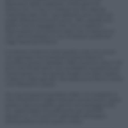
esponenti della coalizione. Conte giorni fa
diceva che “il voto in Umbria non ha valenza
nazionale dato che i suoi abitanti sono meno di
quelli della provincia di Lecce”. Altri, soprattutto
grillini, hanno spiegato che “non ci saranno
ripercussioni sul Governo dato che si tratta di un
voto amministrativo e non di elezioni politiche”.
Oggi l’assenza di Renzi.
A mettere insieme tutte queste cose non si può
non pensare che a sinistra si senta odore di
sconfitta, storica. Sarebbe infatti la prima volta in 50
anni che Pd e/o amici non avrebbero la poltrona di
Governatore. E che quindi meglio non farsi vedere
e dare le colpe agli altri. Ma l’assenza di Renzi merita
una riflessione a parte.
Più che di paura di perdere infatti c’è il sospetto è
che il fiorentino voglia marcare ancora di più il peso
politico del suo partito, fermo nei sondaggi al 5%.
Un valore basso ma sufficiente per risultare
decisivo in uno scontro elettorale all’insegna
dell’equilibrio come quello umbro.