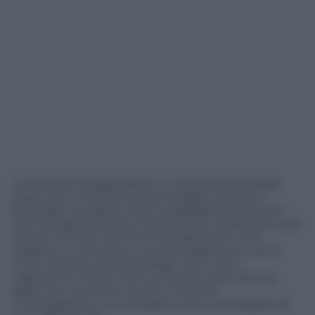
La Premier Giorgia Meloni in conferenza stampa
dopo aver incontrato gli altri leader europei a
Bruxelles, si è detta molto soddisfatta al termine
del Consiglio Europeo Straordinario, soprattutto per
quanto emerso sul tema immigrazione: «Si è
stabilito un principio, si cambia approccio, che è
molto diverso da quello degli ultimi anni.
L’approccio messo nero su bianco parte da una
frase che mai si era riusciti a mettere:
l’immigrazione è un problema Ue e ha bisogno di