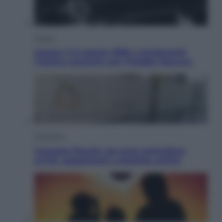
Musica
Queen: il 9 agosto 1986 a Knebworth
l’ultimo concerto con Freddie Mercury
Economia
Cassetto fiscale: ora puoi controllare
avvisi, pagamenti e pratiche online