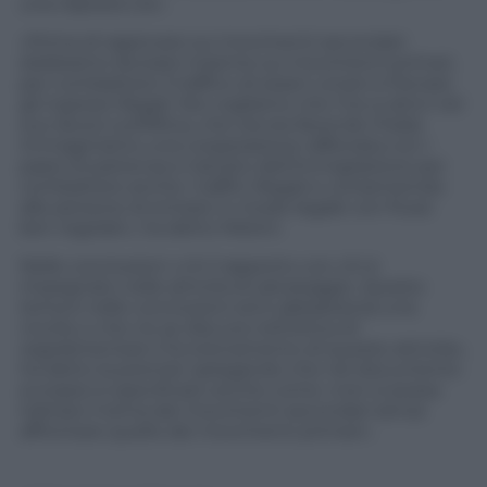
una risposta Ue».
«Prima di ragionare sui movimenti secondari
dobbiamo lavorare insieme sui movimenti primari,
per combattere il traffico di esseri umani e frenare
gli ingressi illegali. Noi vogliamo che l’Ue si attivi nel
suo lavoro sull’Africa, che ora sta facendo l’Italia:
immaginiamo una cooperazione rafforzata con i
paesi di partenza e transito dell’immigrazione per
combattere anche i traffici illegali e consentendo
alle persone di entrare in modo legale con flussi
ben regolati», ha detto Meloni.
Nelle conclusioni «c’è il rapporto con chi è
impegnato nelle attività di salvataggio. Questo
tema è nelle conclusioni ed è abbastanza una
novità, e che ne se discuta nell’ottica di
regolamentare il funzionamento di queste attività»,
ha detto la premier spiegando che nel documento
europeo è specificato anche come «non si possa
trattare il tema dei movimenti secondari senza
affrontare quello dei movimenti primari».