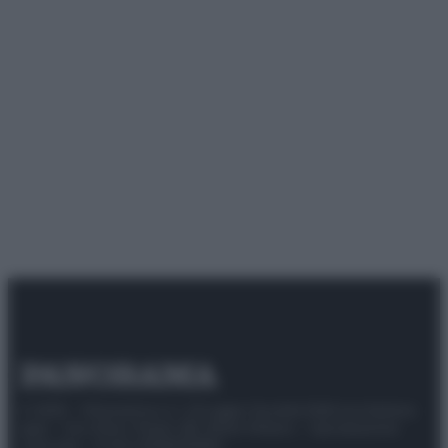
© 2025 – Panorama s.r.l. (Gruppo Società Editrice Italiana
spa) – Via Vittor Pisani 28, 20124 Milano – riproduzione
riservata – P.IVA 10518230965