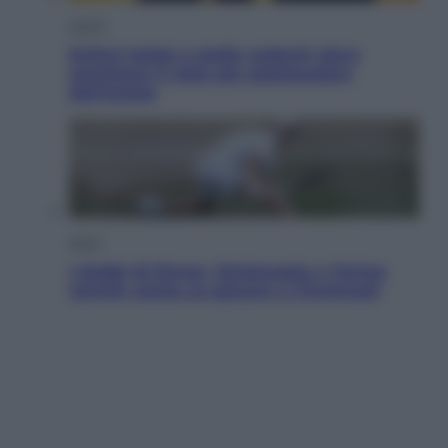
Viaggi
Eclissi totale e stelle cadenti: dove
ammirare il cielo più spettacolare
dell’estate
Sport
I dubbi di Sinner, fisioterapia a Torino:
Jannik valuta se giocare a Cincinnati