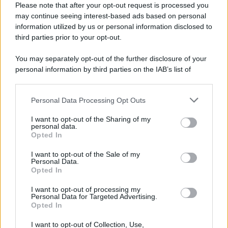
Please note that after your opt-out request is processed you
may continue seeing interest-based ads based on personal
information utilized by us or personal information disclosed to
third parties prior to your opt-out.
You may separately opt-out of the further disclosure of your
personal information by third parties on the IAB’s list of
downstream participants.
Personal Data Processing Opt Outs
This information may also be disclosed by us to third parties
on the IAB’s List of Downstream Participants that may further
I want to opt-out of the Sharing of my
disclose it to other third parties.
personal data.
Opted In
Please note that this website/app uses one or more Google
services and may gather and store information including but
I want to opt-out of the Sale of my
Personal Data.
not limited to your visit or usage behaviour. You may click to
Opted In
grant or deny consent to Google and its third-party tags to
use your data for below specified purposes in below Google
I want to opt-out of processing my
consent section.
Personal Data for Targeted Advertising.
Opted In
I want to opt-out of Collection, Use,