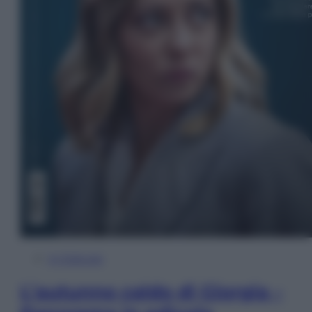
In Edicola
L’autunno caldo di Giorgia –