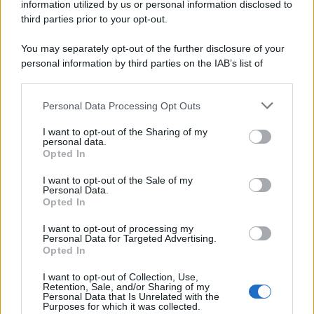
information utilized by us or personal information disclosed to
third parties prior to your opt-out.
You may separately opt-out of the further disclosure of your
personal information by third parties on the IAB’s list of
downstream participants.
Personal Data Processing Opt Outs
This information may also be disclosed by us to third parties
on the IAB’s List of Downstream Participants that may further
I want to opt-out of the Sharing of my
disclose it to other third parties.
personal data.
Opted In
Please note that this website/app uses one or more Google
services and may gather and store information including but
I want to opt-out of the Sale of my
Personal Data.
not limited to your visit or usage behaviour. You may click to
Opted In
grant or deny consent to Google and its third-party tags to
use your data for below specified purposes in below Google
I want to opt-out of processing my
consent section.
Personal Data for Targeted Advertising.
Opted In
I want to opt-out of Collection, Use,
Retention, Sale, and/or Sharing of my
Personal Data that Is Unrelated with the
Purposes for which it was collected.