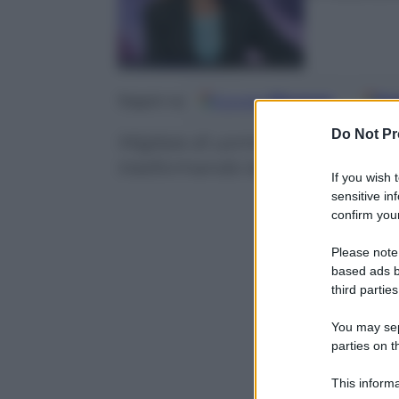
Google
Discover
Fo
Seguici su
Do Not Pr
Migliaia di uomini condannati al c
trasformando la loro disperazio
If you wish 
sensitive in
confirm your
Please note
based ads b
third parties
You may sepa
parties on t
This informa