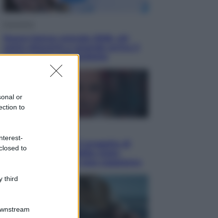
Economia
Nuovo bonus energia 2026, chi
potrà ottenerlo e quando arriva il
nuovo aiuto sulle bollette
sonal or
ection to
Televisione
nterest-
Squid Game USA, il progetto di
closed to
David Fincher sarebbe stato
accantonato. Ecco cosa sappiamo
 third
Downstream