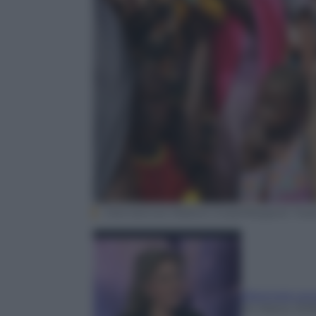
International Medical Corps/Margaret Trau
Eleonora Lor
24 Marzo 201