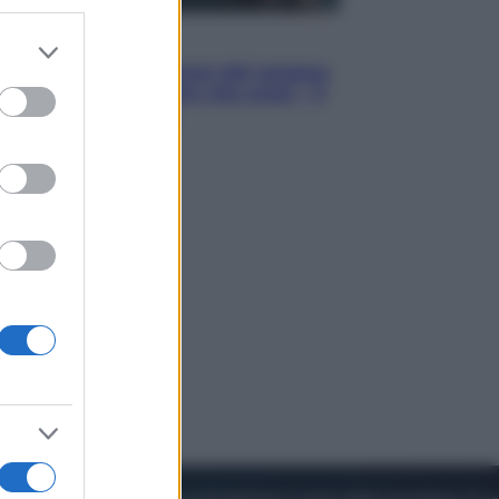
Cinema
er and store
to grant or
Robin Hood – Il prezzo del sangue:
ed purposes
Hugh Jackman, altro che eroe! – Il
video in esclusiva