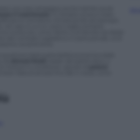
preso una vera campagna, anche tramite social
Sfog
zare il matrimonio
: il 2 ottobre scorso è stato
dificare le normative, introducendo ad esempio
e, nel caso in cui un uomo voglia contrarre
a novità che, come riferito a
Al-Monitor
da Abdel
 del comitato Legislativo e Costituzionale, va di
zzazione
social
al tema.
 la questione della sostenibilità economica delle
o da
Ahmed Khalil
, leader del partito Nour, il
 mettere in condizione i giovani di
potersi
ntare l’idea di arrivare fino alle 4 nozze, come
iù
am