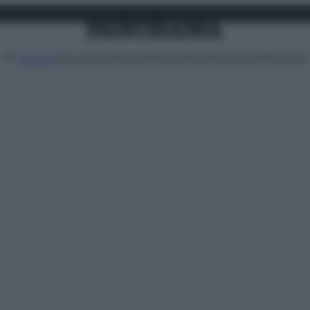
Attualità
Lifestyle
Moda
Video
Podcast
Abbonati
MENU