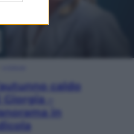
In Edicola
’autunno caldo
i Giorgia –
anorama in
dicola