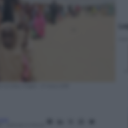
Le
b via Getty Images – 21 marzo 2018
usso
8
– Lettura: 4 minuti