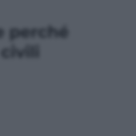
e perché
ivili