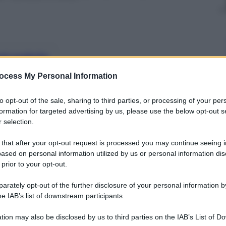
nti preferite
ocess My Personal Information
elibato si arruolano tra gli jihadisti,
ne in violenza sulle donne
to opt-out of the sale, sharing to third parties, or processing of your per
formation for targeted advertising by us, please use the below opt-out s
 selection.
 that after your opt-out request is processed you may continue seeing i
ased on personal information utilized by us or personal information dis
 prior to your opt-out.
rately opt-out of the further disclosure of your personal information by
he IAB’s list of downstream participants.
tion may also be disclosed by us to third parties on the IAB’s List of 