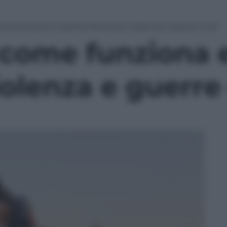
me funziona e perché favorisce violenza e guerre civili
 come funziona 
olenza e guerre c