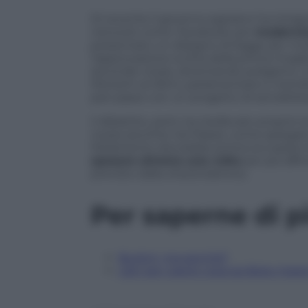
Di recente il governo egiziano ha intra
network come
Facebook
, per
moderniz
presentato un disegno di legge per mo
l’approvazione scritta della prima mogli
seconde nozze, diventando poligamo. Un
Moneim al-Alimi, parlamentare e membro
pari passo con un progetto di sensibili
Il dibattito, però, ha risollevato proprio
nozze plurime nel Paese: come spiegat
Parlamento dovrebbe prima occuparsi di
sposare almeno una volta
per poi affro
previsto dalla
sharia
islamica.
Per saperne di p
Burkini, ma perché?
Libri per capire cosa sia Boko Har