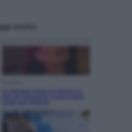
ggi anche
Televisione
Le schegge riporta su Disney+ il
lato più seducente e oscuro della
moda anni Ottanta