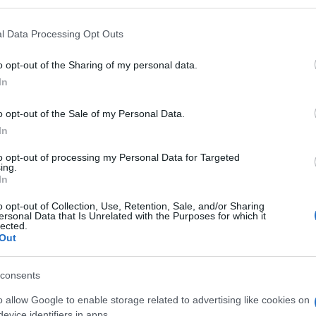
 that may further disclose it to other third parties.
 that this website/app uses one or more Google services and may gath
l Data Processing Opt Outs
including but not limited to your visit or usage behaviour. You may click 
 to Google and its third-party tags to use your data for below specifi
o opt-out of the Sharing of my personal data.
ogle consent section.
ione delle
guerre civili e violenza sulle donne
: a
In
hool of Economics.
Una tesi che trova conferme
aesi nei quali sono tradizionalmente diffusi i
o opt-out of the Sale of my Personal Data.
 le regioni di
Haiti e Indonesia
dove è seguita la
siatici nei quali si sta reintroducendo la possibilità
In
 Turkmenistan
.
to opt-out of processing my Personal Data for Targeted
ing.
mia alimenta
In
o opt-out of Collection, Use, Retention, Sale, and/or Sharing
ersonal Data that Is Unrelated with the Purposes for which it
lected.
Out
e che un uomo appartenga a un ceto medio-
 proprio
harem
. Ma non sempre nella realtà è
consents
ne di 4 mogli, mentre nel 30% dei casi il marito non
o allow Google to enable storage related to advertising like cookies on
te un matrimonio.
evice identifiers in apps.