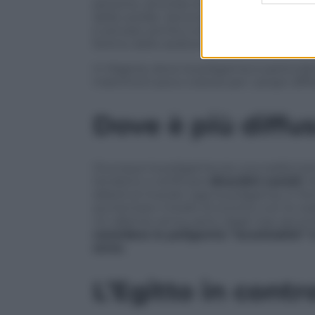
persone, ammise di essersi “arruolato”
delle sorelle. Secondo
The Economist
, 
è arrivato anche a offrire ai propri militan
fortino dello sedicente Stato Islamico.
In Nigeria, dove la poligamia è particol
matrimoni poco costosi per i propri affili
Dove è più diffu
Ovunque la poligamia sia una realtà (ne
tendono a verificarsi
disordini sociali
. 
deboli al mondo viga la poligamia, in f
aumentare il livello di scontro con le rea
Un allarme arriva, però, dagli Usa: seco
considera la poligamia “accettabile” 
anno.
L’Egitto in cont