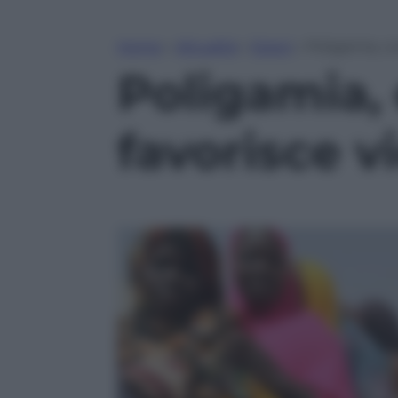
Home
»
Attualità
»
Esteri
»
Poligamia, co
Poligamia,
favorisce vi