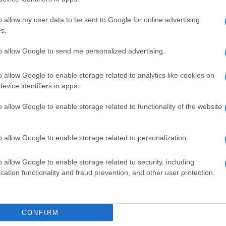
 molti giovani di
fede islamica
, che rischiano di
on li considera “uomini” fino a che non si sposano
o allow my user data to be sent to Google for online advertising
, occorre
pagare al padre della donna una sorta
s.
 società dove
le potenziali mogli sono scarse,
to allow Google to send me personalized advertising.
versare l’equivalente di un certo numero di
capi
mali: un costo molto più elevato di quanto un
o allow Google to enable storage related to analytics like cookies on
ersi di sostenere con mezzi legali.
evice identifiers in apps.
si il bestiame necessario per sposarsi, sia tramite
o allow Google to enable storage related to functionality of the website
sanguinose, sia tramite l’arruolamento volontario
oni armate di ribelli: la ricompensa, tramite “bottino
 confermare questa realtà è anche uno studio della
i
Yale
, secondo cui proprio il costo di un
o allow Google to enable storage related to personalization.
ni a
entrare a far parte di organizzazioni criminali
si servono gli jihadisti.
o allow Google to enable storage related to security, including
cation functionality and fraud prevention, and other user protection.
CONFIRM
attentato di Mumbai del 2008, costato la vita a 166