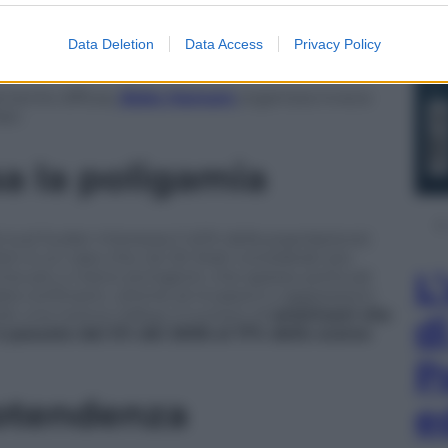
 per pagare la somma necessaria al matrimonio
durante il periodo del suo massimo splendore l’
Isis
ti stranieri veri
viaggi di nozze a Raqqa
, l’ex
Data Deletion
Data Access
Privacy Policy
armente diffusa,
Boko Hamam
organizza invece
ati.
sa la poligamia
l sud Sudan interessa il 40% della popolazione)
Non è un caso che nei 20 Stati considerati più
L
orme più o meno stringenti, che spesso porta ad
ltà confinanti, vittime di invasioni e aggressioni.
ndo una ricerca
Gallup
, il numero di
americani che
d
è passato dal 5% del 2006 al 17% dello scorso
P
rotendenza
e