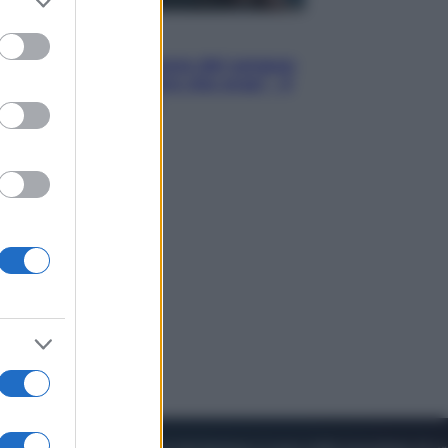
to grant or
ed purposes
Cinema
Robin Hood – Il prezzo del sangue:
Hugh Jackman, altro che eroe! – Il
video in esclusiva