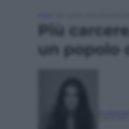
Home
»
Più carcere, meno sicurezza. S
Più carcer
un popolo 
Annalisa Chir
3 Marzo 2013