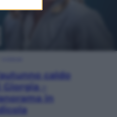
In Edicola
’autunno caldo
i Giorgia –
anorama in
dicola