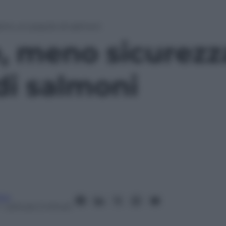
iamo un popolo di salmoni
e, meno sicurezz
di salmoni
ico
– Lettura: 2 minuti