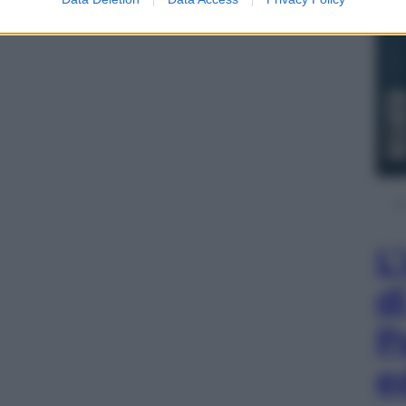
L
d
P
e