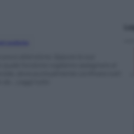
Le
nti preferite
ai poca attenzione. Eppure la sua
re quale funzione vogliamo assegnare al
sociale, dove puntualmente confinare tutti
do da …Leggi tutto