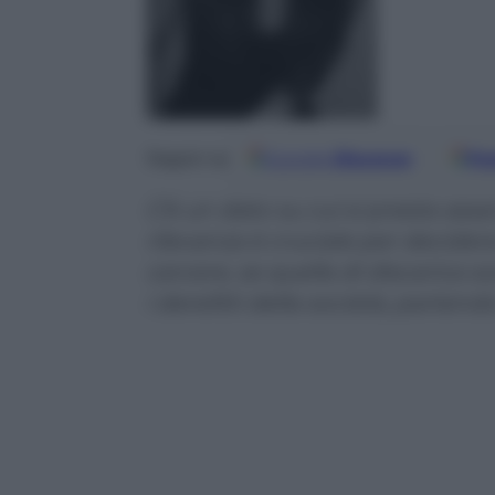
Google
Discover
Fo
Seguici su
C’è un dato su cui si presta ass
rilevanza è cruciale per decide
carcere, se quella di discarica 
i derelitti della società, parten