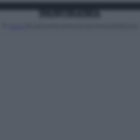
Attualità
Lifestyle
Moda
Video
Podcast
Abbonati
MENU