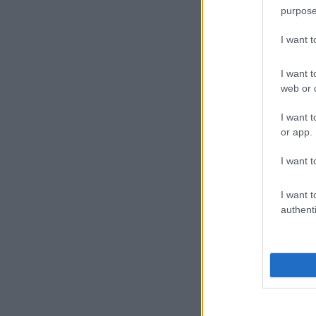
purpose
I want 
I want t
web or d
I want t
or app.
I want t
I want t
authenti