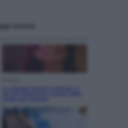
ggi anche
Televisione
Le schegge riporta su Disney+ il
lato più seducente e oscuro della
moda anni Ottanta