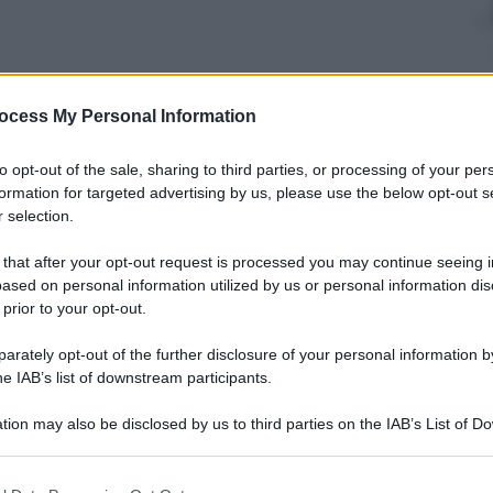
ocess My Personal Information
to opt-out of the sale, sharing to third parties, or processing of your per
formation for targeted advertising by us, please use the below opt-out s
 selection.
ttenzione. Eppure la sua rilevanza è cruciale per
 that after your opt-out request is processed you may continue seeing i
egnare al carcere
, se quella di discarica sociale,
ased on personal information utilized by us or personal information dis
litti della società, partendo da stranieri indigenti
 prior to your opt-out.
o che il carcere sia effettivamente l’
extrema ratio
,
n via eccezionale solo nei casi in cui non vi sia altro
rately opt-out of the further disclosure of your personal information by
ggetto socialmente pericoloso.
he IAB’s list of downstream participants.
ecidiva
. Da una rilevazione del 2007 curata dal
enziaria, si apprende che l
a recidiva di chi
tion may also be disclosed by us to third parties on the IAB’s List of 
68%, mentre cala al 19% tra chi sconta la pena in
 that may further disclose it to other third parties.
iscontra anche in Francia e in Gran Bretagna, dove
to fuori dal carcere. Da noi invece oltre l’
82%
 that this website/app uses one or more Google services and may gath